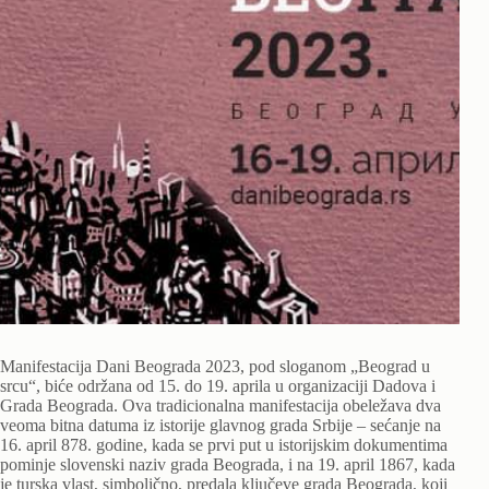
Manifestacija Dani Beograda 2023, pod sloganom „Beograd u
srcu“, biće održana od 15. do 19. aprila u organizaciji Dadova i
Grada Beograda. Ova tradicionalna manifestacija obeležava dva
veoma bitna datuma iz istorije glavnog grada Srbije – sećanje na
16. april 878. godine, kada se prvi put u istorijskim dokumentima
pominje slovenski naziv grada Beograda, i na 19. april 1867, kada
je turska vlast, simbolično, predala ključeve grada Beograda, koji