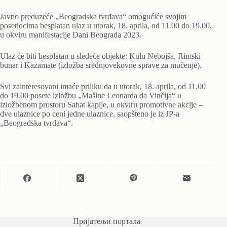
Javno preduzeće „Beogradska tvrđava“ omogućiće svojim
posetiocima besplatan ulaz u utorak, 18. aprila, od 11.00 do 19.00,
u okviru manifestacije Dani Beograda 2023.
Ulaz će biti besplatan u sledeće objekte: Kulu Nebojša, Rimski
bunar i Kazamate (izložba srednjovekovne sprave za mučenje).
Svi zainteresovani imaće priliku da u utorak, 18. aprila, od 11.00
do 19.00 posete izložbu „Mašine Leonarda da Vinčija“ u
izložbenom prostoru Sahat kapije, u okviru promotivne akcije –
dve ulaznice po ceni jedne ulaznice, saopšteno je iz JP-a
„Beogradska tvrđava“.
Пријатељи портала