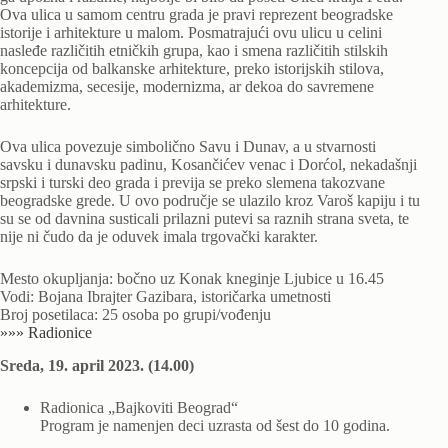
Ova ulica u samom centru grada je pravi reprezent beogradske
istorije i arhitekture u malom. Posmatrajući ovu ulicu u celini
nasleđe različitih etničkih grupa, kao i smena različitih stilskih
koncepcija od balkanske arhitekture, preko istorijskih stilova,
akademizma, secesije, modernizma, ar dekoa do savremene
arhitekture.
Ova ulica povezuje simbolično Savu i Dunav, a u stvarnosti
savsku i dunavsku padinu, Kosančićev venac i Dorćol, nekadašnji
srpski i turski deo grada i previja se preko slemena takozvane
beogradske grede. U ovo područje se ulazilo kroz Varoš kapiju i tu
su se od davnina susticali prilazni putevi sa raznih strana sveta, te
nije ni čudo da je oduvek imala trgovački karakter.
Mesto okupljanja: bočno uz Konak kneginje Ljubice u 16.45
Vodi: Bojana Ibrajter Gazibara, istoričarka umetnosti
Broj posetilaca: 25 osoba po grupi/vođenju
»»» Radionice
Sreda, 19. april 2023. (14.00)
Radionica „Bajkoviti Beograd“
Program je namenjen deci uzrasta od šest do 10 godina.