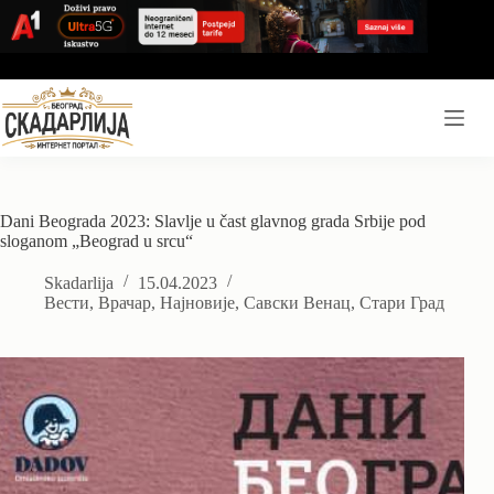
Skip
to
content
Dani Beograda 2023: Slavlje u čast glavnog grada Srbije pod
sloganom „Beograd u srcu“
Skadarlija
15.04.2023
Вести
,
Врачар
,
Најновије
,
Савски Венац
,
Стари Град