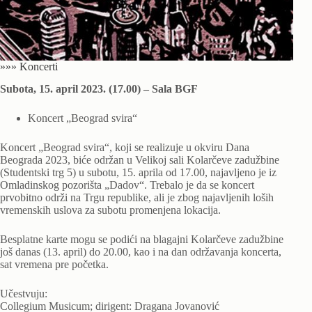
»»» Koncerti
Subota, 15. april 2023. (17.00) – Sala BGF
Koncert „Beograd svira“
Koncert „Beograd svira“, koji se realizuje u okviru Dana
Beograda 2023, biće održan u Velikoj sali Kolarčeve zadužbine
(Studentski trg 5) u subotu, 15. aprila od 17.00, najavljeno je iz
Omladinskog pozorišta „Dadov“. Trebalo je da se koncert
prvobitno održi na Trgu republike, ali je zbog najavljenih loših
vremenskih uslova za subotu promenjena lokacija.
Besplatne karte mogu se podići na blagajni Kolarčeve zadužbine
još danas (13. april) do 20.00, kao i na dan održavanja koncerta,
sat vremena pre početka.
Učestvuju:
Collegium Musicum; dirigent: Dragana Jovanović