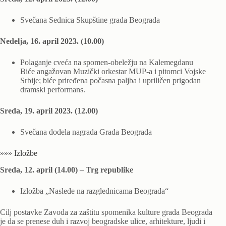
Svečana Sednica Skupštine grada Beograda
Nedelja, 16. april 2023. (10.00)
Polaganje cveća na spomen-obeležju na Kalemegdanu
Biće angažovan Muzički orkestar MUP-a i pitomci Vojske
Srbije; biće priređena počasna paljba i upriličen prigodan
dramski performans.
Sreda, 19. april 2023. (12.00)
Svečana dodela nagrada Grada Beograda
»»» Izložbe
Sreda, 12. april (14.00) – Trg republike
Izložba „Nasleđe na razglednicama Beograda“
Cilj postavke Zavoda za zaštitu spomenika kulture grada Beograda
je da se prenese duh i razvoj beogradske ulice, arhitekture, ljudi i