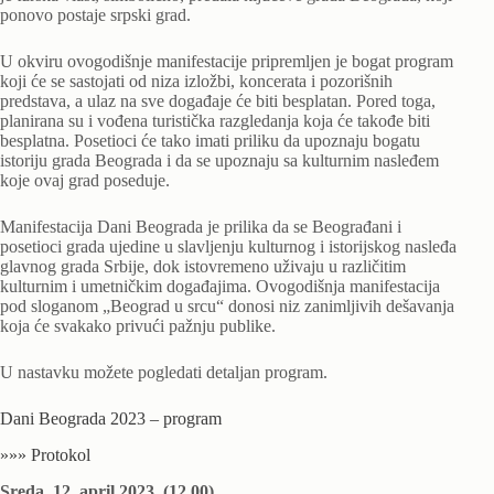
ponovo postaje srpski grad.
U okviru ovogodišnje manifestacije pripremljen je bogat program
koji će se sastojati od niza izložbi, koncerata i pozorišnih
predstava, a ulaz na sve događaje će biti besplatan. Pored toga,
planirana su i vođena turistička razgledanja koja će takođe biti
besplatna. Posetioci će tako imati priliku da upoznaju bogatu
istoriju grada Beograda i da se upoznaju sa kulturnim nasleđem
koje ovaj grad poseduje.
Manifestacija Dani Beograda je prilika da se Beograđani i
posetioci grada ujedine u slavljenju kulturnog i istorijskog nasleđa
glavnog grada Srbije, dok istovremeno uživaju u različitim
kulturnim i umetničkim događajima. Ovogodišnja manifestacija
pod sloganom „Beograd u srcu“ donosi niz zanimljivih dešavanja
koja će svakako privući pažnju publike.
U nastavku možete pogledati detaljan program.
Dani Beograda 2023 – program
»»» Protokol
Sreda, 12. april 2023. (12.00)