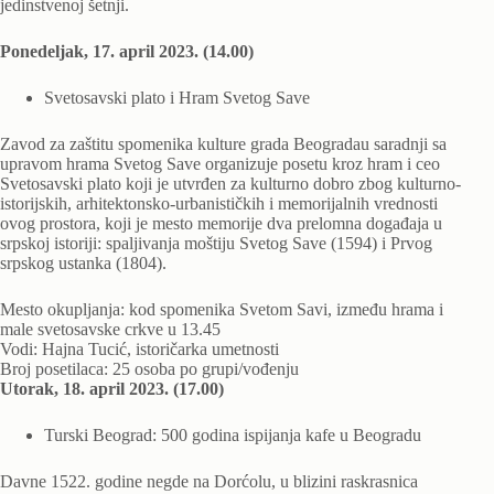
jedinstvenoj šetnji.
Ponedeljak, 17. april 2023. (14.00)
Svetosavski plato i Hram Svetog Save
Zavod za zaštitu spomenika kulture grada Beogradau saradnji sa
upravom hrama Svetog Save organizuje posetu kroz hram i ceo
Svetosavski plato koji je utvrđen za kulturno dobro zbog kulturno-
istorijskih, arhitektonsko-urbanističkih i memorijalnih vrednosti
ovog prostora, koji je mesto memorije dva prelomna događaja u
srpskoj istoriji: spaljivanja moštiju Svetog Save (1594) i Prvog
srpskog ustanka (1804).
Mesto okupljanja: kod spomenika Svetom Savi, između hrama i
male svetosavske crkve u 13.45
Vodi: Hajna Tucić, istoričarka umetnosti
Broj posetilaca: 25 osoba po grupi/vođenju
Utorak, 18. april 2023. (17.00)
Turski Beograd: 500 godina ispijanja kafe u Beogradu
Davne 1522. godine negde na Dorćolu, u blizini raskrasnica