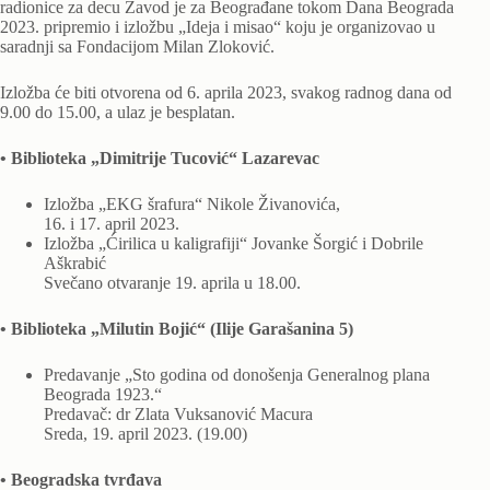
radionice za decu Zavod je za Beograđane tokom Dana Beograda
2023. pripremio i izložbu „Ideja i misao“ koju je organizovao u
saradnji sa Fondacijom Milan Zloković.
Izložba će biti otvorena od 6. aprila 2023, svakog radnog dana od
9.00 do 15.00, a ulaz je besplatan.
• Biblioteka „Dimitrije Tucović“ Lazarevac
Izložba „EKG šrafura“ Nikole Živanovića,
16. i 17. april 2023.
Izložba „Ćirilica u kaligrafiji“ Jovanke Šorgić i Dobrile
Aškrabić
Svečano otvaranje 19. aprila u 18.00.
• Biblioteka „Milutin Bojić“ (Ilije Garašanina 5)
Predavanje „Sto godina od donošenja Generalnog plana
Beograda 1923.“
Predavač: dr Zlata Vuksanović Macura
Sreda, 19. april 2023. (19.00)
• Beogradska tvrđava