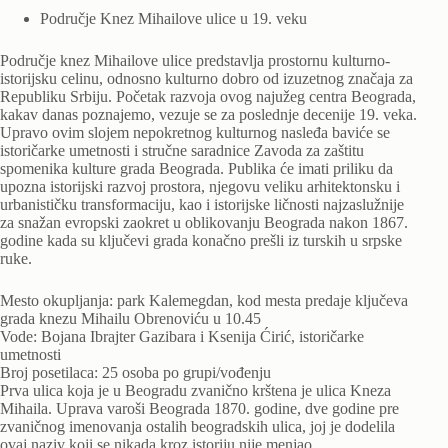
Područje Knez Mihailove ulice u 19. veku
Područje knez Mihailove ulice predstavlja prostornu kulturno-
istorijsku celinu, odnosno kulturno dobro od izuzetnog značaja za
Republiku Srbiju. Početak razvoja ovog najužeg centra Beograda,
kakav danas poznajemo, vezuje se za poslednje decenije 19. veka.
Upravo ovim slojem nepokretnog kulturnog nasleđa baviće se
istoričarke umetnosti i stručne saradnice Zavoda za zaštitu
spomenika kulture grada Beograda. Publika će imati priliku da
upozna istorijski razvoj prostora, njegovu veliku arhitektonsku i
urbanističku transformaciju, kao i istorijske ličnosti najzaslužnije
za snažan evropski zaokret u oblikovanju Beograda nakon 1867.
godine kada su ključevi grada konačno prešli iz turskih u srpske
ruke.
Mesto okupljanja: park Kalemegdan, kod mesta predaje ključeva
grada knezu Mihailu Obrenoviću u 10.45
Vode: Bojana Ibrajter Gazibara i Ksenija Ćirić, istoričarke
umetnosti
Broj posetilaca: 25 osoba po grupi/vođenju
Prva ulica koja je u Beogradu zvanično krštena je ulica Kneza
Mihaila. Uprava varoši Beograda 1870. godine, dve godine pre
zvaničnog imenovanja ostalih beogradskih ulica, joj je dodelila
ovaj naziv koji se nikada kroz istoriju nije menjao.