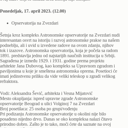
Ponedeljak, 17. april 2023. (12.00)
Opservatorija na Zvezdari
Šetnja kroz kompleks Astronomske opservatorije na Zvezdari nudi
interesantan osvrt na istoriju i razvoj astronomske prakse na našem
podneblju, ali i uvid u izvedene radove na ovom zdanju, njihov
tok i izazove. Astronomska opservatorija, koja je počela sa radom
1891. predstavlja jednu od najstarijih naučnih institucija u Srbiji.
Sagrađena je između 1929. i 1931. godine prema projektu
arhitekte Jana Dubovog, kao kompleks sa Upravnom zgradom i
paviljonima u koje je smeštena astronomska oprema. Posetioci će
imati jedinstvenu priliku da vide veliki teleskop u zgradi velikog
refraktora.
Vodi: Aleksandra Šević, arhitekta i Vesna Mijatović
Mesto okupljanja: ispred upravne zgrade Astronomske
opservatorije Beograd u ulici Volginoj 7 na Zvezdari
Broj posetilaca: 25 osoba po grupi/vođenju
Pri podizanju Astronomske opservatorije u okolini nije bilo
posađeno nijedno drvo. Danas se oko kompleksa nalazi čitavo
prirodno dobro. Zašto je to tako, moći ćete da saznate na ovoj