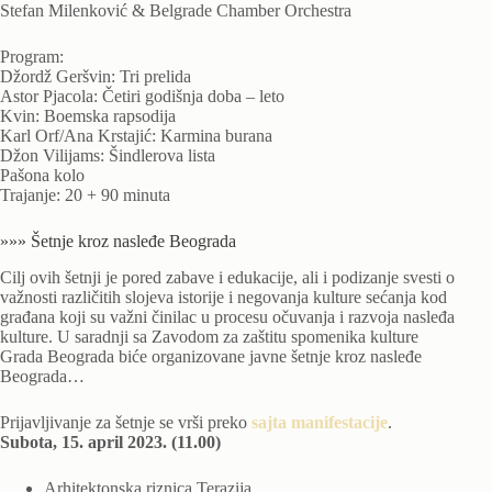
Stefan Milenković & Belgrade Chamber Orchestra
Program:
Džordž Geršvin: Tri prelida
Astor Pjacola: Četiri godišnja doba – leto
Kvin: Boemska rapsodija
Karl Orf/Ana Krstajić: Karmina burana
Džon Vilijams: Šindlerova lista
Pašona kolo
Trajanje: 20 + 90 minuta
»»» Šetnje kroz nasleđe Beograda
Cilj ovih šetnji je pored zabave i edukacije, ali i podizanje svesti o
važnosti različitih slojeva istorije i negovanja kulture sećanja kod
građana koji su važni činilac u procesu očuvanja i razvoja nasleđa
kulture. U saradnji sa Zavodom za zaštitu spomenika kulture
Grada Beograda biće organizovane javne šetnje kroz nasleđe
Beograda…
Prijavljivanje za šetnje se vrši preko
sajta manifestacije
.
Subota, 15. april 2023. (11.00)
Arhitektonska riznica Terazija