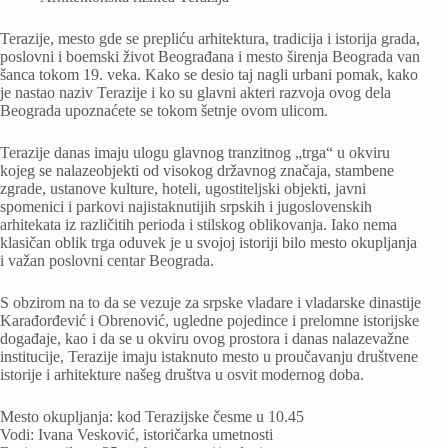
Terazije, mesto gde se prepliću arhitektura, tradicija i istorija grada,
poslovni i boemski život Beograđana i mesto širenja Beograda van
šanca tokom 19. veka. Kako se desio taj nagli urbani pomak, kako
je nastao naziv Terazije i ko su glavni akteri razvoja ovog dela
Beograda upoznaćete se tokom šetnje ovom ulicom.
Terazije danas imaju ulogu glavnog tranzitnog „trga“ u okviru
kojeg se nalazeobjekti od visokog državnog značaja, stambene
zgrade, ustanove kulture, hoteli, ugostiteljski objekti, javni
spomenici i parkovi najistaknutijih srpskih i jugoslovenskih
arhitekata iz različitih perioda i stilskog oblikovanja. Iako nema
klasičan oblik trga oduvek je u svojoj istoriji bilo mesto okupljanja
i važan poslovni centar Beograda.
S obzirom na to da se vezuje za srpske vladare i vladarske dinastije
Karađorđević i Obrenović, ugledne pojedince i prelomne istorijske
događaje, kao i da se u okviru ovog prostora i danas nalazevažne
institucije, Terazije imaju istaknuto mesto u proučavanju društvene
istorije i arhitekture našeg društva u osvit modernog doba.
Mesto okupljanja: kod Terazijske česme u 10.45
Vodi: Ivana Vesković, istoričarka umetnosti