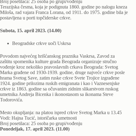
Broj posetilaca: 25 osoba po grupi/vođenju
Terazijska česma, koja je podignuta 1860. godine po nalogu kneza
Miloša, rad vajara Franca Lorana, od 1911. do 1975. godine bila je
postavljena u porti topčiderske crkve.
Subota, 15. april 2023. (14.00)
Beogradske crkve uoči Uskrsa
Povodom najvećeg hrišćanskog praznika Vaskrsa, Zavod za
zaštitu spomenika kulture grada Beograda organizuje stručno
vođenje kroz nekoliko pravoslavnih crkava Beograda: Svetog
Marka građene od 1930-1939. godine, druge najveće crkve posle
hrama Svetog Save, zatim ruske crkve Svete Trojice izgrađene
1924. godine prilozima ruskih emigranata i kao i Vaznesenjske
crkve iz 1863. godine sa očuvanim zidnim slikarstvom ruskog
umetnika Andreja Bicenka i ikonostasom sa ikonama Steve
Todorovića.
Mesto okupljanja: na platou ispred crkve Svetog Marka u 13.45
Vodi: Hajna Tucić, istoričarka umetnosti
Broj posetilaca: 25 osoba po grupi/vođenju
Ponedeljak, 17. april 2023. (11.00)