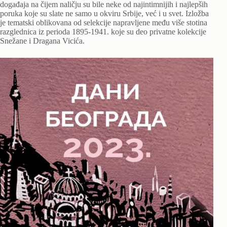
događaja na čijem naličju su bile neke od najintimnijih i najlepših
poruka koje su slate ne samo u okviru Srbije, već i u svet. Izložba
je tematski oblikovana od selekcije napravljene među više stotina
razglednica iz perioda 1895-1941. koje su deo privatne kolekcije
Snežane i Dragana Vicića.