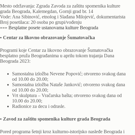
Mesto održavanja: Zgrada Zavoda za zaštitu spomenika kulture
grada Beograda, Kalemegdan, Gornji grad br. 14
Vode: Ana Sibinović, etnolog i Slađana Milojević, dokumentarista
Broj posetilaca: 20 osoba po grupi/vođenju
»»» Besplatne posete ustanovama kulture Beograda
• Centar za likovno obrazovanje Šumatovačka
Programi koje Centar za likovno obrazovanje Šumatovačka
besplatno pruža Beograđanima u aprilu tokom trajanja Dana
Beograda 2023:
Samostalna izložba Nevene Popović; otvoreno svakog dana
od 10.00 do 20.00;
Samostalna izložba Nataše Janković; otvoreno svakog dana
od 10.00 do 20.00;
Vrt skulptura – Vračarska bašta; otvoreno svakog dana od
10.00 do 20.00;
Radionice za decu i odrasle.
• Zavod za zaštitu spomenika kulture grada Beograda
Pored programa šetnji kroz kulturno-istorijsko nasleđe Beograda i