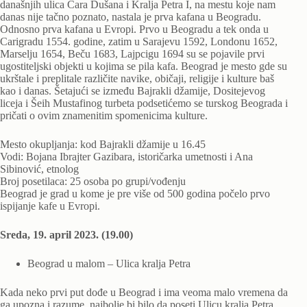
današnjih ulica Cara Dušana i Kralja Petra I, na mestu koje nam
danas nije tačno poznato, nastala je prva kafana u Beogradu.
Odnosno prva kafana u Evropi. Prvo u Beogradu a tek onda u
Carigradu 1554. godine, zatim u Sarajevu 1592, Londonu 1652,
Marselju 1654, Beču 1683, Lajpcigu 1694 su se pojavile prvi
ugostiteljski objekti u kojima se pila kafa. Beograd je mesto gde su
ukrštale i preplitale različite navike, običaji, religije i kulture baš
kao i danas. Šetajući se između Bajrakli džamije, Dositejevog
liceja i Šeih Mustafinog turbeta podsetićemo se turskog Beograda i
pričati o ovim znamenitim spomenicima kulture.
Mesto okupljanja: kod Bajrakli džamije u 16.45
Vodi: Bojana Ibrajter Gazibara, istoričarka umetnosti i Ana
Sibinović, etnolog
Broj posetilaca: 25 osoba po grupi/vođenju
Beograd je grad u kome je pre više od 500 godina počelo prvo
ispijanje kafe u Evropi.
Sreda, 19. april 2023. (19.00)
Beograd u malom – Ulica kralja Petra
Kada neko prvi put dođe u Beograd i ima veoma malo vremena da
ga upozna i razume, najbolje bi bilo da poseti Ulicu kralja Petra.