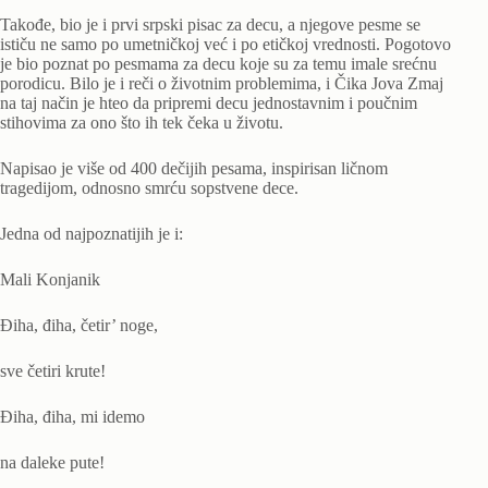
Takođe, bio je i prvi srpski pisac za decu, a njegove pesme se
ističu ne samo po umetničkoj već i po etičkoj vrednosti. Pogotovo
je bio poznat po pesmama za decu koje su za temu imale srećnu
porodicu. Bilo je i reči o životnim problemima, i Čika Jova Zmaj
na taj način je hteo da pripremi decu jednostavnim i poučnim
stihovima za ono što ih tek čeka u životu.
Napisao je više od 400 dečijih pesama, inspirisan ličnom
tragedijom, odnosno smrću sopstvene dece.
Jedna od najpoznatijih je i:
Mali Konjanik
Điha, điha, četir’ noge,
sve četiri krute!
Điha, điha, mi idemo
na daleke pute!