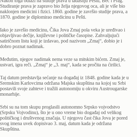
Nakon toga odlazi na studije prava u tadašnju Peštu, Beč i Prag.
Studiranje prava je zapravo bio želja njegovog oca, ali je više bio
naklonjen medicini i fizici. 1860. godine je završio studije prava, a
1870. godine je diplomirao medicinu u Pešti.
Iako je završio medicinu, Čika Jova Zmaj pola veka je uređivao i
objavljivao dečije, književne i političke časopise. Zahvaljujući
satiričnom listu koji je izdavao, pod nazivom „Zmaj“, dobio je i
dobro poznat nadimak.
Međutim, njegov nadimak nema veze sa mitskim bićem. Zmaj je,
ustvari, igra reči. „Zmaj“ je „3. maj“, kada se pročita na ćirilici.
Taj datum predstavlja sećanje na događaj iz 1848. godine kada je u
Sremskim Karlovcima održana Majska skupština na kojoj su Srbi
postavili svoje zahteve i tražili autonomiju u okviru Austrougarske
monarhije.
Srbi su na tom skupu proglasili autonomno Srpsko vojvodstvo
(Srpsku Vojvodinu), što je u ono vreme bio događaj od velikog
političkog i društvenog značaja. U njegovu čast čika Jova je pored
svog imena uvek dopisivao 3. maj, datum kada je održana
Skupština.