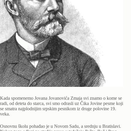
Kada spomenemo Jovana Jovanovića Zmaja svi znamo o kome se
radi, od deteta do starca, svi smo odrasli uz Čika Jovine pesme koji
se smatra najplodnijim srpskim pesnikom iz druge polovine 19.
veka.
Osnovnu školu pohađao je u Novom Sadu, a srednju u Bratislavi.