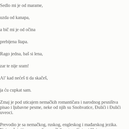
Sedlo mi je od marame,
uzda od kanapa,
a bič mi je od očina
prebijena štapa.
Rago jedna, baš si lena,
zar te nije sram!
Al’ kad nećeš ti da skačeš,
ja ću cupkat sam.
Zmaj je pod uticajem nemačkih romantičara i narodnog pesništva
pisao i ljubavne pesme, neke od njih su Snohvatice, Đulići i Đulići
uveoci.
Prevodio je sa nemačkog, ruskog, engleskog i mađarskog jezika.