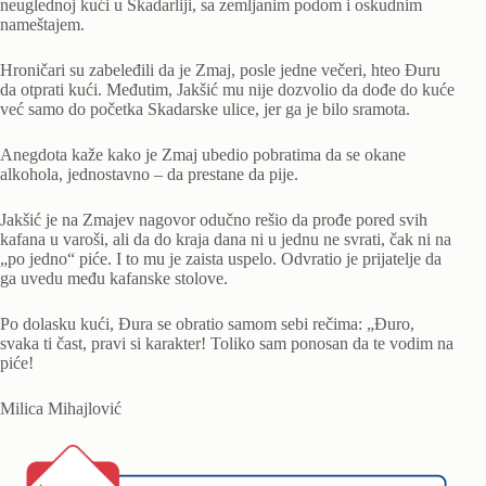
neuglednoj kući u Skadarliji, sa zemljanim podom i oskudnim
nameštajem.
Hroničari su zabeleđili da je Zmaj, posle jedne večeri, hteo Đuru
da otprati kući. Međutim, Jakšić mu nije dozvolio da dođe do kuće
već samo do početka Skadarske ulice, jer ga je bilo sramota.
Anegdota kaže kako je Zmaj ubedio pobratima da se okane
alkohola, jednostavno – da prestane da pije.
Jakšić je na Zmajev nagovor odučno rešio da prođe pored svih
kafana u varoši, ali da do kraja dana ni u jednu ne svrati, čak ni na
„po jedno“ piće. I to mu je zaista uspelo. Odvratio je prijatelje da
ga uvedu među kafanske stolove.
Po dolasku kući, Đura se obratio samom sebi rečima: „Đuro,
svaka ti čast, pravi si karakter! Toliko sam ponosan da te vodim na
piće!
Milica Mihajlović