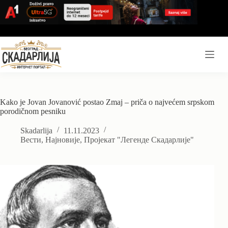
Skip
to
content
Kako je Jovan Jovanović postao Zmaj – priča o najvećem srpskom
porodičnom pesniku
Skadarlija
11.11.2023
Вести
,
Најновије
,
Пројекат "Легенде Скадарлије"