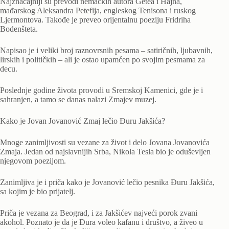
Najznačajniji su prevodi nemačkih autora Getea i Hajna,
mađarskog Aleksandra Petefija, engleskog Tenisona i ruskog
Ljermontova. Takođe je preveo orijentalnu poeziju Fridriha
Bodenšteta.
Napisao je i veliki broj raznovrsnih pesama – satiričnih, ljubavnih,
lirskih i političkih – ali je ostao upamćen po svojim pesmama za
decu.
Poslednje godine života provodi u Sremskoj Kamenici, gde je i
sahranjen, a tamo se danas nalazi Zmajev muzej.
Kako je Jovan Jovanović Zmaj lečio Đuru Jakšića?
Mnoge zanimljivosti su vezane za život i delo Jovana Jovanovića
Zmaja. Jedan od najslavnijih Srba, Nikola Tesla bio je oduševljen
njegovom poezijom.
Zanimljiva je i priča kako je Jovanović lečio pesnika Đuru Jakšića,
sa kojim je bio prijatelj.
Priča je vezana za Beograd, i za Jakšićev najveći porok zvani
akohol. Poznato je da je Đura voleo kafanu i društvo, a živeo u