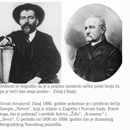
Jednom se dogodilo da je u potpisu izostavio tačku posle broja tri,
pa je treći dan maja postao – Zmaj (3maj).
Jovan Jovanović Zmaj 1880. godine pokrenuo je i uređivao dečiji
časopis „Neven“, koji je izlazio u Zagrebu i Novom Sadu. Pored
toga, bio je pokretač i urednik listova „Žiža“, „Komarac“ i
„Javor“. U periodu od 1890 do 1898. godine bio je dramaturg
beogradskog Narodnog pozorišta.