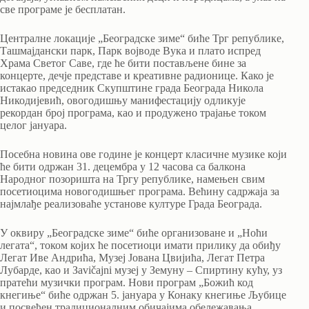
све програме је бесплатан.
Централне локације „Београдске зиме“ биће Трг републике,
Ташмајдански парк, Парк војводе Вука и плато испред
Храма Светог Саве, где ће бити постављене бине за
концерте, дечје представе и креативне радионице. Како је
истакао председник Скупштине града Београда Никола
Никодијевић, овогодишњу манифестацију одликује
рекордан број програма, као и продужено трајање током
целог јануара.
Посебна новина ове године је концерт класичне музике који
ће бити одржан 31. децембра у 12 часова са балкона
Народног позоришта на Тргу републике, намењен свим
посетиоцима новогодишњег програма. Већину садржаја за
најмлађе реализоваће установе културе Града Београда.
У оквиру „Београдске зиме“ биће организоване и „Ноћи
легата“, током којих ће посетиоци имати прилику да обиђу
Легат Иве Андрића, Музеј Јована Цвијића, Легат Петра
Лубарде, као и Зavičajni музеј у Земуну – Спиртину кућу, уз
пратећи музички програм. Нови програм „Божић код
кнегиње“ биће одржан 5. јануара у Конаку кнегиње Љубице
и посвећен традиционалним обичајима обележавања