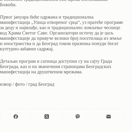
Божића.
Првог јануара биће одржана и традиционална
манифестација „Улица отвореног срца“, уз пратеће програме
за децу и најмлађе, као и традиционално ломљење чеснице
код Храма Светог Саве. Организатори истичу да је циљ
манифестације да привуче велики број посетилаца из земље
и иностранства и да Београд током празника понуди богат
културно-забавни садржај.
Детаљан програм и сатница доступни су на сајту Града
Београда, као и на званичним страницама Београдских
манифестација на друштвеним мрежама.
извор / фото / град Београд