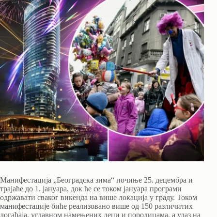
Манифестација „Београдска зима“ почиње 25. децембра и
трајаће до 1. јануара, док ће се током јануара програми
одржавати сваког викенда на више локација у граду. Током
манифестације биће реализовано више од 150 различитих
догађаја, углавном намењених деци и породицама, а улаз на