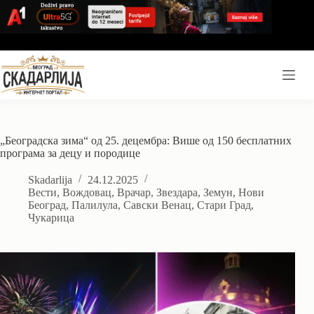
Skip
to
content
„Београдска зима“ од 25. децембра: Више од 150 бесплатних
програма за децу и породице
Skadarlija
24.12.2025
Вести
,
Вождовац
,
Врачар
,
Звездара
,
Земун
,
Нови
Београд
,
Палилула
,
Савски Венац
,
Стари Град
,
Чукарица