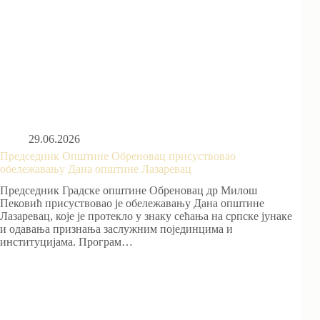
29.06.2026
Председник Општине Обреновац присуствовао
обележавању Дана општине Лазаревац
Председник Градске општине Обреновац др Милош
Пековић присуствовао је обележавању Дана општине
Лазаревац, које је протекло у знаку сећања на српске јунаке
и одавања признања заслужним појединцима и
институцијама. Програм…