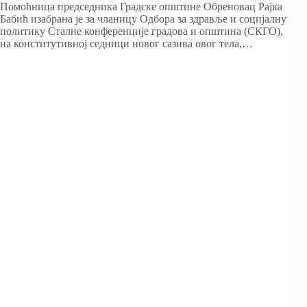
Помоћница председника Градске општине Обреновац Рајка
Бабић изабрана је за чланицу Одбора за здравље и социјалну
политику Сталне конференције градова и општина (СКГО),
на конститутивној седници новог сазива овог тела,…