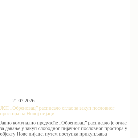
21.07.2026
ЈКП „Обреновац” расписало оглас за закуп пословног
простора на Новој пијаци
Јавно комунално предузеће „Обреновац” расписало је оглас
за давање у закуп слободног пијачног пословног простора у
објекту Нове пијаце, путем поступка прикупљања