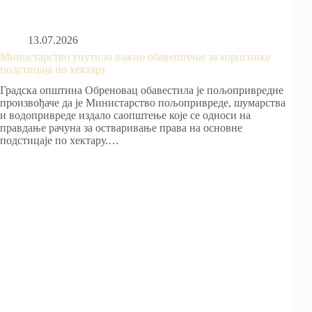
13.07.2026
Министарство упутило важно обавештење за кориснике
подстицаја по хектару
Градска општина Обреновац обавестила је пољопривредне
произвођаче да је Министарство пољопривреде, шумарства
и водопривреде издало саопштење које се односи на
правдање рачуна за остваривање права на основне
подстицаје по хектару.…