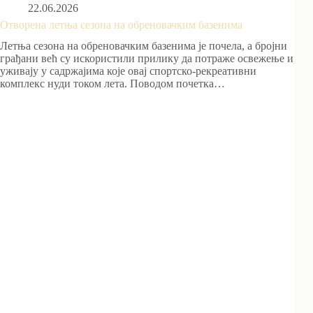
22.06.2026
Отворена летња сезона на обреновачким базенима
Летња сезона на обреновачким базенима је почела, а бројни
грађани већ су искористили прилику да потраже освежење и
уживају у садржајима које овај спортско-рекреативни
комплекс нуди током лета. Поводом почетка…