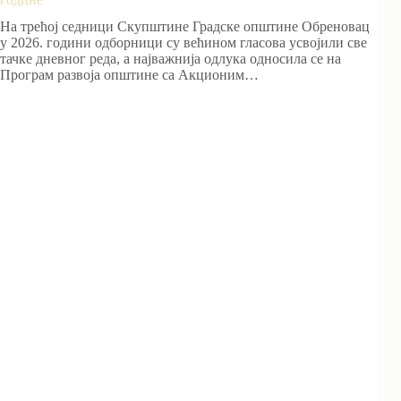
На трећој седници Скупштине Градске општине Обреновац
у 2026. години одборници су већином гласова усвојили све
тачке дневног реда, а најважнија одлука односила се на
Програм развоја општине са Акционим…