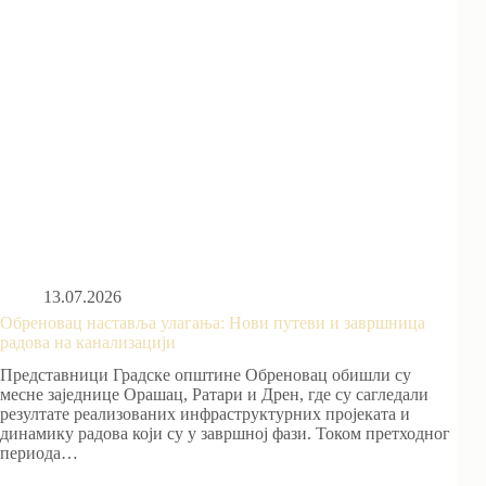
13.07.2026
Обреновац наставља улагања: Нови путеви и завршница
радова на канализацији
Представници Градске општине Обреновац обишли су
месне заједнице Орашац, Ратари и Дрен, где су сагледали
резултате реализованих инфраструктурних пројеката и
динамику радова који су у завршној фази. Током претходног
периода…