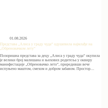
01.08.2026
Представа „Алиса у граду чуда“ одушевила најмлађе на
„Обреновачком лету“
Позоришна представа за децу „Алиса у граду чуда“ окупила
је велики број малишана и њихових родитеља у оквиру
манифестације „Обреновачко лето“, приредивши вече
испуњено маштом, смехом и добром забавом. Простор…