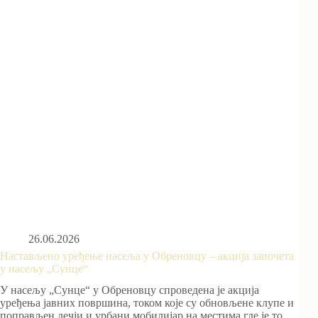
26.06.2026
Настављено уређење насеља у Обреновцу – акција започета
у насељу „Сунце“
У насељу „Сунце“ у Обреновцу спроведена је акција
уређења јавних површина, током које су обновљене клупе и
поправљен дечји и урбани мобилијар на местима где је то