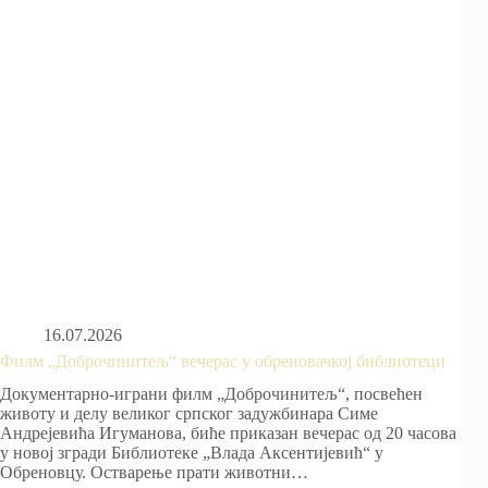
16.07.2026
Филм „Доброчинитељ“ вечерас у обреновачкој библиотеци
Документарно-играни филм „Доброчинитељ“, посвећен
животу и делу великог српског задужбинара Симе
Андрејевића Игуманова, биће приказан вечерас од 20 часова
у новој згради Библиотеке „Влада Аксентијевић“ у
Обреновцу. Остварење прати животни…