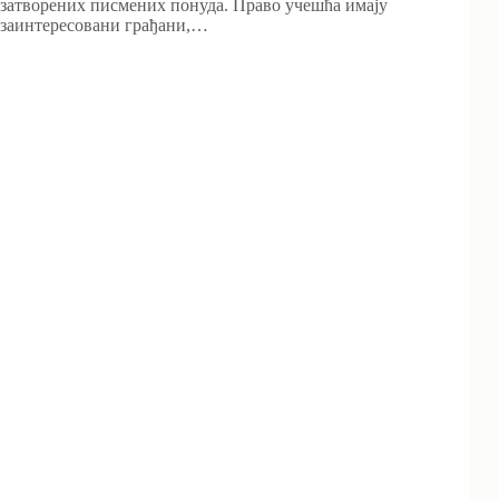
затворених писмених понуда. Право учешћа имају
заинтересовани грађани,…