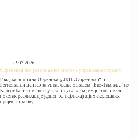
23.07.2026
Обреновац део регионалног система управљања отпадом
Градска општина Обреновац, ЈКП „Обреновац“ и
Регионални центар за управљање отпадом „Еко-Тамнава“ из
Каленића потписали су тројни уговор којим је озваничен
почетак реализације једног од најзначајнијих еколошких
пројеката за ову…