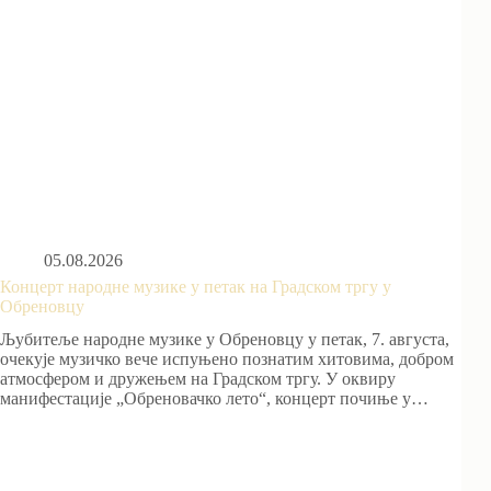
05.08.2026
Концерт народне музике у петак на Градском тргу у
Обреновцу
Љубитеље народне музике у Обреновцу у петак, 7. августа,
очекује музичко вече испуњено познатим хитовима, добром
атмосфером и дружењем на Градском тргу. У оквиру
манифестације „Обреновачко лето“, концерт почиње у…