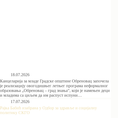
18.07.2026
Канцеларија за младе Градске општине Обреновац започела
је реализацију овогодишњег летњег програма неформалног
образовања „Обреновац – град знања“, који је намењен деци
и младима са циљем да им распуст испуни…
17.07.2026
Рајка Бабић изабрана у Одбор за здравље и социјалну
политику СКГО