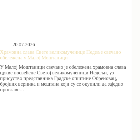
20.07.2026
Храмовна слава Свете великомученице Недеље свечано
обележена у Малој Моштаници
У Малој Моштаници свечано је обележена храмовна слава
цркве посвећене Светој великомученици Недељи, уз
присуство представника Градске општине Обреновац,
бројних верника и мештана који су се окупили да заједно
прославе…