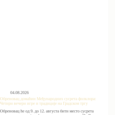
04.08.2026
Обреновац домаћин Међународних сусрета фолклора:
Четири вечери игре и традиције на Градском тргу
Обреновац ће од 9. до 12. августа бити место сусрета