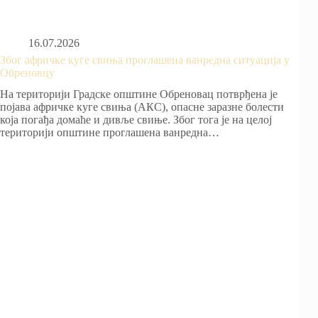
16.07.2026
Због афричке куге свиња проглашена ванредна ситуација у
Обреновцу
На територији Градске општине Обреновац потврђена је
појава афричке куге свиња (АКС), опасне заразне болести
која погађа домаће и дивље свиње. Због тога је на целој
територији општине проглашена ванредна…