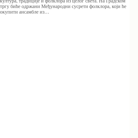
култура, традиције и фолклора из целог света. На Градском
тргу биће одржани Међународни сусрети фолклора, који ће
окупити ансамбле из…