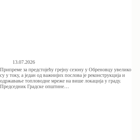
13.07.2026
Припреме за предстојећу грејну сезону у Обреновцу увелико
су у току, а један од важнијих послова је реконструкција и
одржавање топловодне мреже на више локација у граду.
Председник Градске општине…