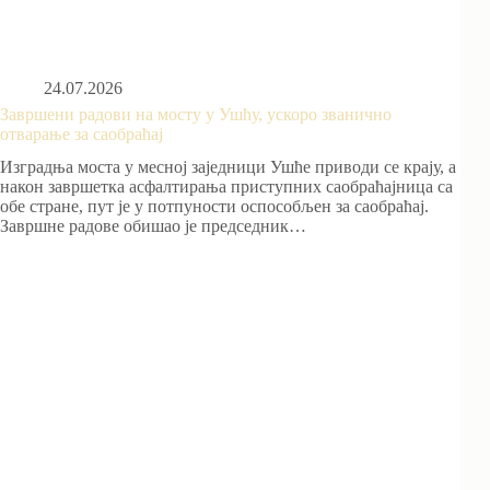
24.07.2026
Завршени радови на мосту у Ушћу, ускоро званично
отварање за саобраћај
Изградња моста у месној заједници Ушће приводи се крају, а
након завршетка асфалтирања приступних саобраћајница са
обе стране, пут је у потпуности оспособљен за саобраћај.
Завршне радове обишао је председник…