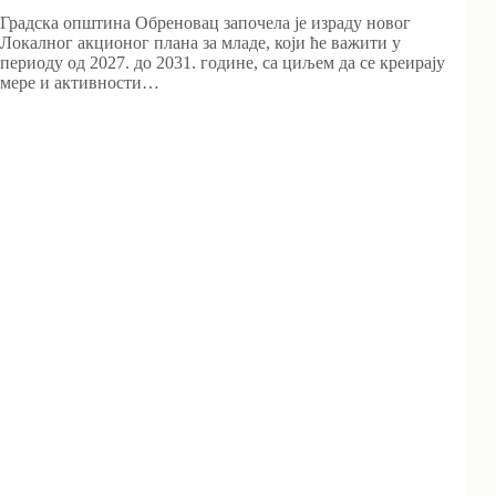
Градска општина Обреновац започела је израду новог
Локалног акционог плана за младе, који ће важити у
периоду од 2027. до 2031. године, са циљем да се креирају
мере и активности…