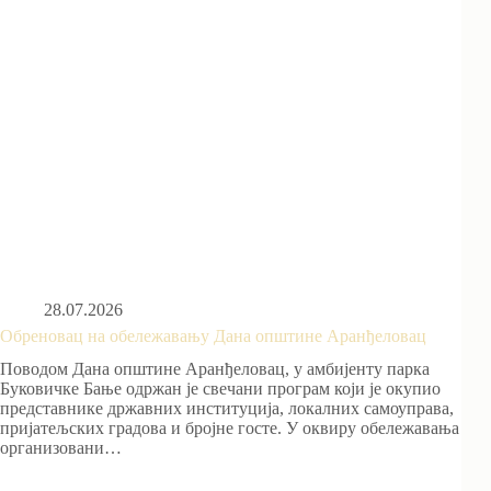
28.07.2026
Обреновац на обележавању Дана општине Аранђеловац
Поводом Дана општине Аранђеловац, у амбијенту парка
Буковичке Бање одржан је свечани програм који је окупио
представнике државних институција, локалних самоуправа,
пријатељских градова и бројне госте. У оквиру обележавања
организовани…