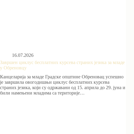
16.07.2026
Завршен циклус бесплатних курсева страних језика за младе
у Обреновцу
Канцеларија за младе Градске општине Обреновац успешно
је завршила овогодишњи циклус бесплатних курсева
страних језика, који су одржавани од 15. априла до 29. јуна и
били намењени младима са територије…