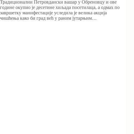
Традиционални Петровдански вашар у Обреновцу и ове
године окупио је десетине хиљада посетилаца, а одмах по
завршетку манифестације уследила је велика акција
чишћења како би град већ у раним јутарњим…