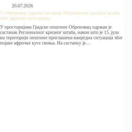
20.07.2026
У Обреновцу одржан састанак Регионалног кризног штаба
због афричке куге свиња
У просторијама Градске општине Обреновац одржан је
састанак Регионалног кризног штаба, након што је 15. јула
на територији општине проглашена ванредна ситуација због
појаве афричке куге свиња. На састанку је…