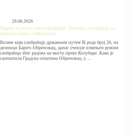
29.06.2026
Радови на мосту преко Колубаре: Измене у саобраћају на
деоници Барич–Обреновац
Возаче који саобраћају државним путем IБ реда број 26, на
деоници Барич–Обреновац, данас очекује измењен режим
саобраћаја због радова на мосту преко Колубаре. Како је
саопштила Градска општина Обреновац, у…