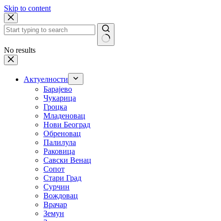
Skip to content
No results
Актуелности
Барајево
Чукарица
Гроцка
Младеновац
Нови Београд
Обреновац
Палилула
Раковица
Савски Венац
Сопот
Стари Град
Сурчин
Вождовац
Врачар
Земун