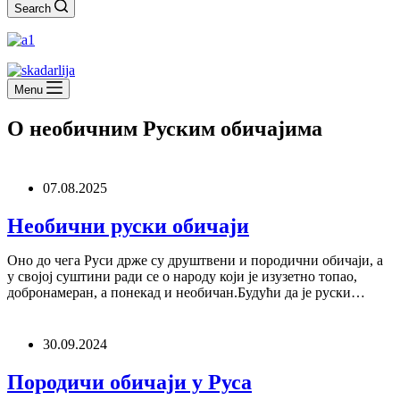
Search
Menu
О необичним Руским обичајима
07.08.2025
Необични руски обичаји
Оно до чега Руси држе су друштвени и породични обичаји, а
у својој суштини ради се о народу који је изузетно топао,
добронамеран, а понекад и необичан.Будући да је руски…
30.09.2024
Породичи обичаји у Руса