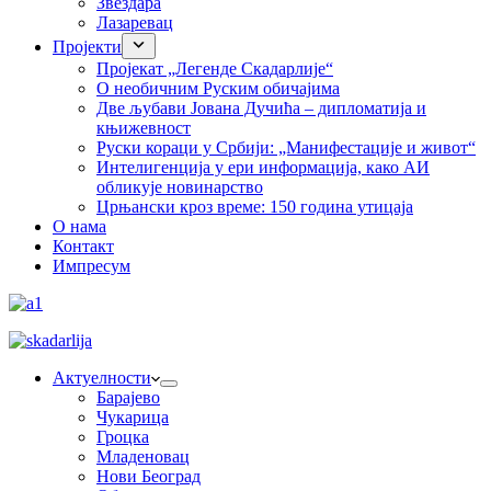
Звездара
Лазаревац
Пројекти
Пројекат „Легенде Скадарлије“
О необичним Руским обичајима
Две љубави Јована Дучића – дипломатија и
књижевност
Руски кораци у Србији: „Манифестације и живот“
Интелигенција у ери информација, како АИ
обликује новинарство
Црњански кроз време: 150 година утицаја
О нама
Контакт
Импресум
Актуелности
Барајево
Чукарица
Гроцка
Младеновац
Нови Београд