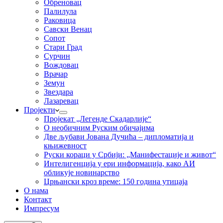
Обреновац
Палилула
Раковица
Савски Венац
Сопот
Стари Град
Сурчин
Вождовац
Врачар
Земун
Звездара
Лазаревац
Пројекти
Пројекат „Легенде Скадарлије“
О необичним Руским обичајима
Две љубави Јована Дучића – дипломатија и
књижевност
Руски кораци у Србији: „Манифестације и живот“
Интелигенција у ери информација, како АИ
обликује новинарство
Црњански кроз време: 150 година утицаја
О нама
Контакт
Импресум