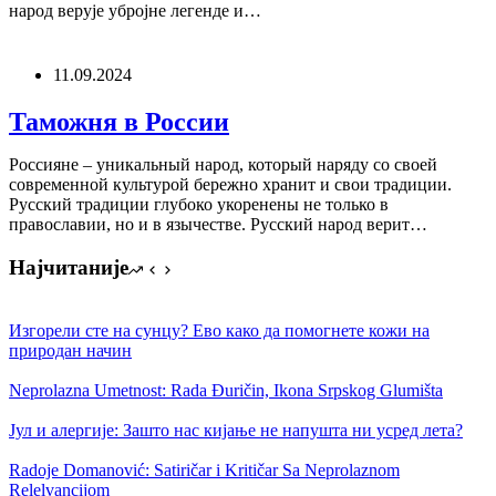
народ верује убројне легенде и…
11.09.2024
Таможня в России
Россияне – уникальный народ, который наряду со своей
современной культурой бережно хранит и свои традиции.
Русский традиции глубоко укоренены не только в
православии, но и в язычестве. Русский народ верит…
Најчитаније
Изгорели сте на сунцу? Ево како да помогнете кожи на
природан начин
Neprolazna Umetnost: Rada Đuričin, Ikonа Srpskog Glumištа
Јул и алергије: Зашто нас кијање не напушта ни усред лета?
Radoje Domanović: Satiričar i Kritičar Sa Neprolaznom
Relelvancijom