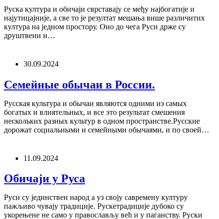
Руска култура и обичаји сврставају се међу најбогатије и
најутицајније, а све то је резултат мешања више различитих
култура на једном простору. Оно до чега Руси држе су
друштвени и…
30.09.2024
Семейные обычаи в России.
Русская культура и обычаи являются одними из самых
богатых и влиятельных, и все это результат смешения
нескольких разных культур в одном пространстве.Русские
дорожат социальными и семейными обычаями, и по своей…
11.09.2024
Обичаји у Руса
Руси су јединствен народ а уз своју савремену културу
пажљиво чувају традиције. Рускетрадиције дубоко су
укорењене не само у православљу већ и у паганству. Руски