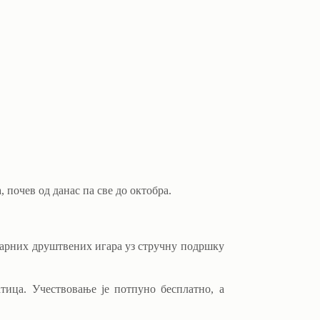
 почев од данас па све до октобра.
ларних друштвених игара уз стручну подршку
ица. Учествовање је потпуно бесплатно, а