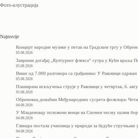
Фото-илустрација
Najnovije
Концерт народне музике у петак на Градском тргу у Обрен
05.08.2026
Завршни догађај „Културног флекса“ сутра у Кући краља П
05.08.2026
Више од 7.000 разговора са грађанима: У Раковици одржан
05.08.2026
Планирана искључења струје у Раковици у четвртак, 6. авгу
05.08.2026
Обреновац домаћин Међународних сусрета фолклора: Четир
04.08.2026
У Младеновцу положени венци на Спомен чесму палим бо
04.08.2026
Глинара постала учионица у природи за будуће стручњаке 
04.08.2026