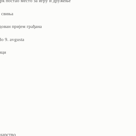
рк постао место за игру и дружење
е свиња
дован пријем грађана
do 9. avgusta
ици
нарство