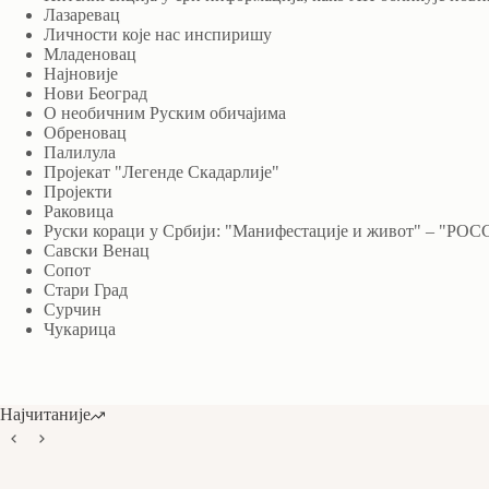
Лазаревац
Личности које нас инспиришу
Младеновац
Најновије
Нови Београд
О необичним Руским обичајима
Обреновац
Палилула
Пројекат "Легенде Скадарлије"
Пројекти
Раковица
Руски кораци у Србији: "Манифестације и живот" 
Савски Венац
Сопот
Стари Град
Сурчин
Чукарица
Најчитаније