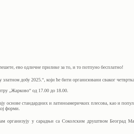
лешете, ево одличне прилике за то, и то потпуно бесплатно!
златном добу 2025.“, који ће бити организовани сваког четвртка,
тру „Жарково“ од 17.00 до 18.00.
ају основе стандардних и латиноамеричких плесова, као и попу
кој форми.
ам организују у сарадњи са Соколским друштвом Београд Мат