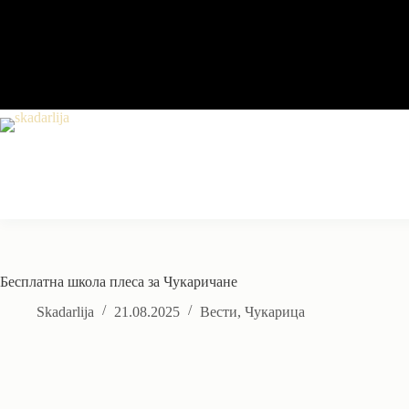
Skip
to
content
Бесплатна школа плеса за Чукаричане
Skadarlija
21.08.2025
Вести
,
Чукарица