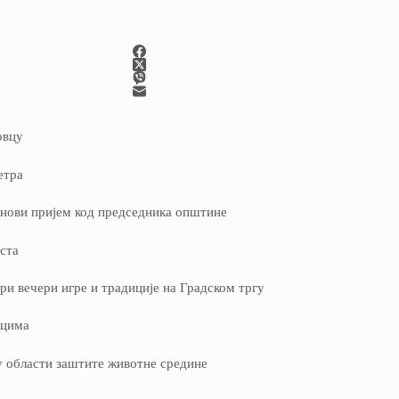
овцу
етра
 нови пријем код председника општине
ста
и вечери игре и традиције на Градском тргу
рцима
у области заштите животне средине