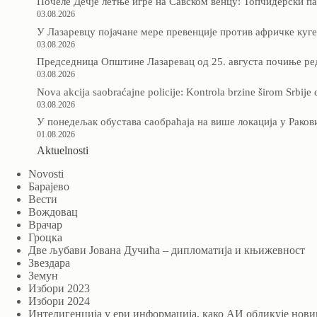
Почеле Дечје летње игре на Савском венцу: Топчидерски па
03.08.2026
У Лазаревцу појачане мере превенције против афричке куг
03.08.2026
Председница Општине Лазаревац од 25. августа почиње ре
03.08.2026
Nova akcija saobraćajne policije: Kontrola brzine širom Srbije 
03.08.2026
У понедељак обустава саобраћаја на више локација у Раков
01.08.2026
Aktuelnosti
Novosti
Барајево
Вести
Вождовац
Врачар
Гроцка
Две љубави Јована Дучића – дипломатија и књижевност
Звездара
Земун
Избори 2023
Избори 2024
Интелигенција у ери информација, како АИ обликује нови