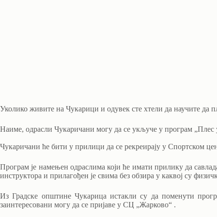
Уколико живите на Чукарици и одувек сте хтели да научите да п
Наиме, одрасли Чукаричани могу да се укључе у програм „Плес у 
Чукаричани ће бити у прилици да се рекреирају у Спортском цен
Програм је намењен одраслима који ће имати прилику да савлад
инструктора и прилагођен је свима без обзира у каквој су физич
Из Градске општине Чукарица истакли су да поменути прогр
заинтересовани могу да се пријаве у СЦ „Жарково“ .