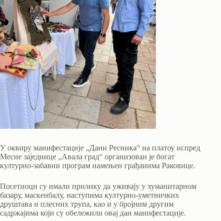
У оквиру манифестације „Дани Ресника“ на платоу испред
Месне заједнице „Авала град“ организован је богат
културно-забавни програм намењен грађанима Раковице.
Посетиоци су имали прилику да уживају у хуманитарном
базару, маскенбалу, наступима културно-уметничких
друштава и плесних трупа, као и у бројним другим
садржајима који су обележили овај дан манифестације.