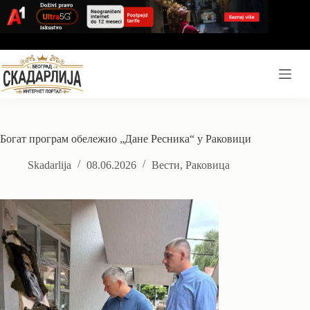
Skip
to
content
Богат програм обележио „Дане Ресника“ у Раковици
Skadarlija
08.06.2026
Вести
,
Раковица