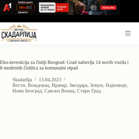
Skip
to
content
Eko-investicija za čistiji Beograd: Grad nabavlja 14 novih vozila i
8 modernih čistilica za komunalni otpad
Skadarlija
13.04.2023
Вести
,
Вождовац
,
Врачар
,
Звездара
,
Земун
,
Најновије
,
Нови Београд
,
Савски Венац
,
Стари Град