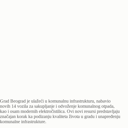
Grad Beograd je ulažeći u komunalnu infrastrukturu, nabavio
novih 14 vozila za sakupljanje i odvoženje komunalnog otpada,
kao i osam modernih elektročistilica. Ovi novi resursi predstavljaju
značajan korak ka podizanju kvaliteta života u gradu i unapređenju
komunalne infrastrukture.