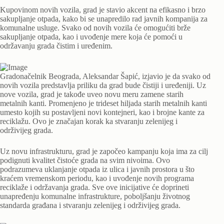
Kupovinom novih vozila, grad je stavio akcent na efikasno i brzo
sakupljanje otpada, kako bi se unapredilo rad javnih kompanija za
komunalne usluge. Svako od novih vozila će omogućiti brže
sakupljanje otpada, kao i uvođenje mere koja će pomoći u
održavanju grada čistim i uređenim.
Gradonačelnik Beograda, Aleksandar Šapić, izjavio je da svako od
novih vozila predstavlja priliku da grad bude čistiji i uređeniji. Uz
nove vozila, grad je takođe uveo novu meru zamene starih
metalnih kanti. Promenjeno je trideset hiljada starih metalnih kanti
umesto kojih su postavljeni novi kontejneri, kao i brojne kante za
reciklažu. Ovo je značajan korak ka stvaranju zelenijeg i
održivijeg grada.
Uz novu infrastrukturu, grad je započeo kampanju koja ima za cilj
podignuti kvalitet čistoće grada na svim nivoima. Ovo
podrazumeva uklanjanje otpada iz ulica i javnih prostora u što
kraćem vremenskom periodu, kao i uvođenje novih programa
reciklaže i održavanja grada. Sve ove inicijative će doprineti
unapređenju komunalne infrastrukture, poboljšanju životnog
standarda građana i stvaranju zelenijeg i održivijeg grada.