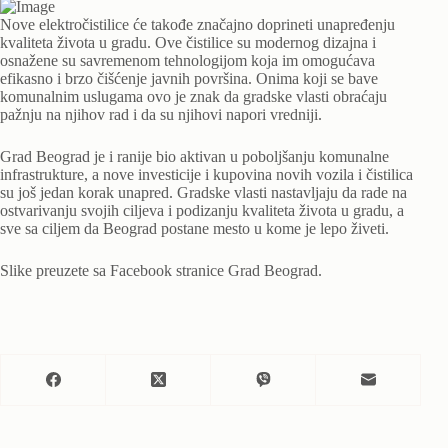
Nove elektročistilice će takođe značajno doprineti unapređenju
kvaliteta života u gradu. Ove čistilice su modernog dizajna i
osnažene su savremenom tehnologijom koja im omogućava
efikasno i brzo čišćenje javnih površina. Onima koji se bave
komunalnim uslugama ovo je znak da gradske vlasti obraćaju
pažnju na njihov rad i da su njihovi napori vredniji.
Grad Beograd je i ranije bio aktivan u poboljšanju komunalne
infrastrukture, a nove investicije i kupovina novih vozila i čistilica
su još jedan korak unapred. Gradske vlasti nastavljaju da rade na
ostvarivanju svojih ciljeva i podizanju kvaliteta života u gradu, a
sve sa ciljem da Beograd postane mesto u kome je lepo živeti.
Slike preuzete sa Facebook stranice Grad Beograd.