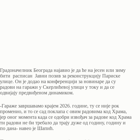
Градоначелник Београда најавио је да ће на јесен или зиму
бити расписан Јавни позив за реконструкцију Париске
улице. Он је додао на конференцији за новинаре да су
радови на гаражи у Скерлићевој улици у току и да се
одвијају предвиђеном динамиком.
-Гараже завршавамо крајем 2026. године, ту се није рок
променио, и то се сад поклапа с овим радовима код Храма,
јер оног момента када се одобри извођач за радове код Храма
ти радови не би требало да трају дуже од годину, годину и
по дана- навео је Шапић.