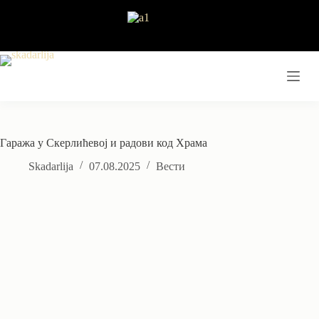
Skip
to
content
Гаража у Скерлићевој и радови код Храма
Skadarlija
07.08.2025
Вести