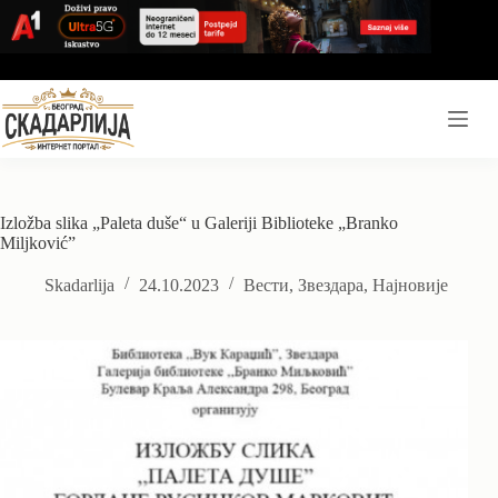
Skip
to
content
Izložba slika „Paleta duše“ u Galeriji Biblioteke „Branko
Miljković”
Skadarlija
24.10.2023
Вести
,
Звездара
,
Најновије