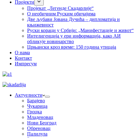
Пројекти
Пројекат „Легенде Скадарлије“
О необичним Руским обичајима
Две љубави Јована Дучића – дипломатија и
књижевност
Руски кораци у Србији: „Манифестације и живот“
Интелигенција у ери информација, како АИ
обликује новинарство
Црњански кроз време: 150 година утицаја
О нама
Контакт
Импресум
Актуелности
Барајево
Чукарица
Гроцка
Младеновац
Нови Београд
Обреновац
Палилула