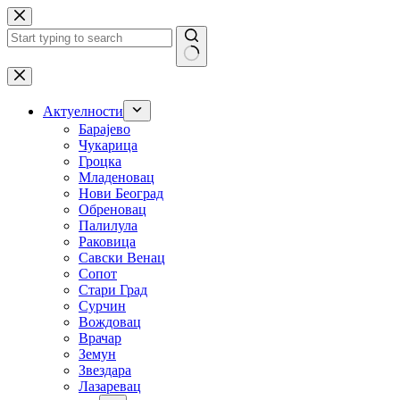
Skip
to
content
No
results
Актуелности
Барајево
Чукарица
Гроцка
Младеновац
Нови Београд
Обреновац
Палилула
Раковица
Савски Венац
Сопот
Стари Град
Сурчин
Вождовац
Врачар
Земун
Звездара
Лазаревац