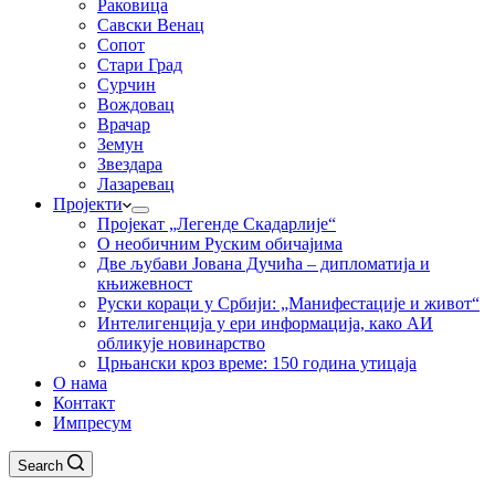
Раковица
Савски Венац
Сопот
Стари Град
Сурчин
Вождовац
Врачар
Земун
Звездара
Лазаревац
Пројекти
Пројекат „Легенде Скадарлије“
О необичним Руским обичајима
Две љубави Јована Дучића – дипломатија и
књижевност
Руски кораци у Србији: „Манифестације и живот“
Интелигенција у ери информација, како АИ
обликује новинарство
Црњански кроз време: 150 година утицаја
О нама
Контакт
Импресум
Search