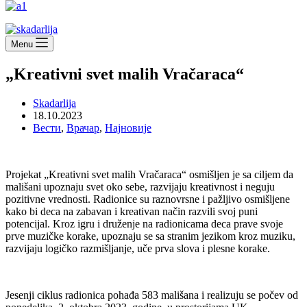
Menu
„Kreativni svet malih Vračaraca“
Skadarlija
18.10.2023
Вести
,
Врачар
,
Најновије
Projekat „Kreativni svet malih Vračaraca“ osmišljen je sa ciljem da
mališani upoznaju svet oko sebe, razvijaju kreativnost i neguju
pozitivne vrednosti. Radionice su raznovrsne i pažljivo osmišljene
kako bi deca na zabavan i kreativan način razvili svoj puni
potencijal. Kroz igru i druženje na radionicama deca prave svoje
prve muzičke korake, upoznaju se sa stranim jezikom kroz muziku,
razvijaju logičko razmišljanje, uče prva slova i plesne korake.
Jesenji ciklus radionica pohađa 583 mališana i realizuju se počev od