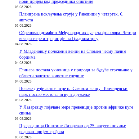
нови пријем код председника општине
05.08.2026
Планирана искључења струје у Раковици у четвртак, 6.
августа
05.08.2026
Обреновац домаћин Међународних сусрета фолклора: Четири
вечери игре и традиције на Градском тргу
04.08.2026
У Младеновцу положени венци на Спомен чесму палим
борцима
04.08.2026
Глинара постала учионица у природи за будуће стручњаке у
области заштите животне средине
04.08.2026
Почеле Дечје летње игре на Савском венцу: Топчидерски
парк постао место за игру и дружење
03.08.2026
У Лазаревцу појачане мере превенције против афричке куге
свиња
03.08.2026
Председница Општине Лазаревац од 25. августа почиње
редован пријем грађана
03.08.2026