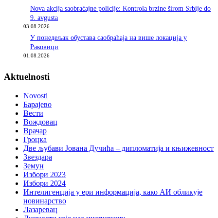
Nova akcija saobraćajne policije: Kontrola brzine širom Srbije do
9. avgusta
03.08.2026
У понедељак обустава саобраћаја на више локација у
Раковици
01.08.2026
Aktuelnosti
Novosti
Барајево
Вести
Вождовац
Врачар
Гроцка
Две љубави Јована Дучића – дипломатија и књижевност
Звездара
Земун
Избори 2023
Избори 2024
Интелигенција у ери информација, како АИ обликује
новинарство
Лазаревац