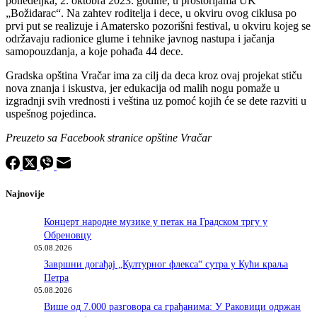
ponedeljka, 2. oktobra 2023. godine, u prostorijama UK
„Božidarac“. Na zahtev roditelja i dece, u okviru ovog ciklusa po
prvi put se realizuje i Amatersko pozorišni festival, u okviru kojeg se
održavaju radionice glume i tehnike javnog nastupa i jačanja
samopouzdanja, a koje pohađa 44 dece.
Gradska opština Vračar ima za cilj da deca kroz ovaj projekat stiču
nova znanja i iskustva, jer edukacija od malih nogu pomaže u
izgradnji svih vrednosti i veština uz pomoć kojih će se dete razviti u
uspešnog pojedinca.
Preuzeto sa Facebook stranice opštine Vračar
Najnovije
Концерт народне музике у петак на Градском тргу у
Обреновцу
05.08.2026
Завршни догађај „Културног флекса“ сутра у Кући краља
Петра
05.08.2026
Више од 7.000 разговора са грађанима: У Раковици одржан