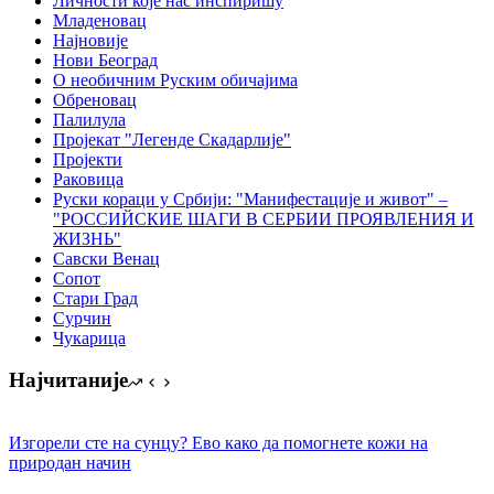
Личности које нас инспиришу
Младеновац
Најновије
Нови Београд
О необичним Руским обичајима
Обреновац
Палилула
Пројекат "Легенде Скадарлије"
Пројекти
Раковица
Руски кораци у Србији: "Манифестације и живот" –
"РОССИЙСКИЕ ШАГИ В СЕРБИИ ПРОЯВЛЕНИЯ И
ЖИЗНЬ"
Савски Венац
Сопот
Стари Град
Сурчин
Чукарица
Најчитаније
Изгорели сте на сунцу? Ево како да помогнете кожи на
природан начин