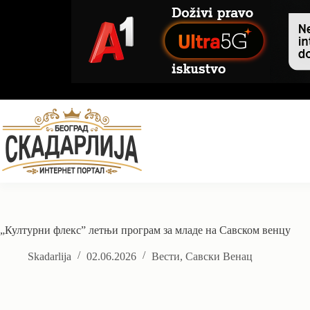
Skip
to
content
„Културни флекс” летњи програм за младе на Савском венцу
Skadarlija
02.06.2026
Вести
,
Савски Венац