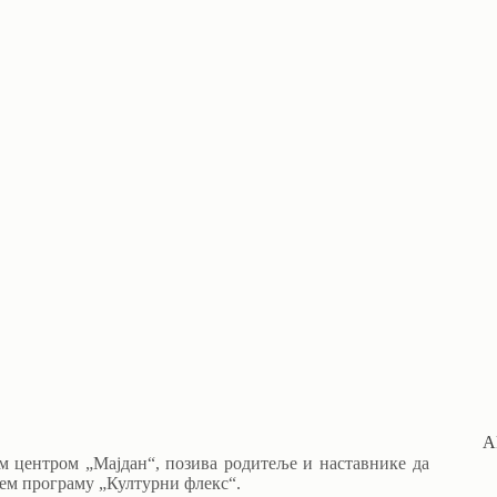
A
м центром „Мајдан“, позива родитеље и наставнике да
њем програму „Културни флекс“.