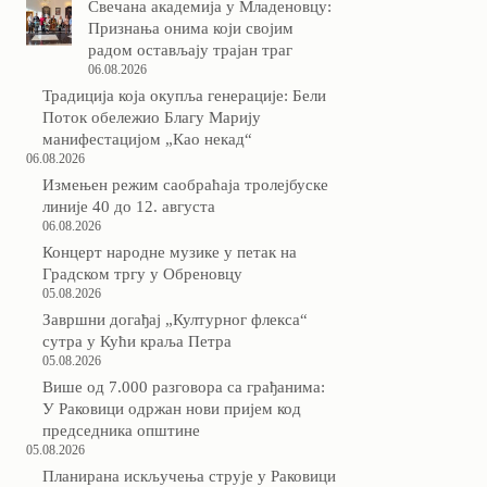
Свечана академија у Младеновцу:
Признања онима који својим
радом остављају трајан траг
06.08.2026
Традиција која окупља генерације: Бели
Поток обележио Благу Марију
манифестацијом „Као некад“
06.08.2026
Измењен режим саобраћаја тролејбуске
линије 40 до 12. августа
06.08.2026
Концерт народне музике у петак на
Градском тргу у Обреновцу
05.08.2026
Завршни догађај „Културног флекса“
сутра у Кући краља Петра
05.08.2026
Више од 7.000 разговора са грађанима:
У Раковици одржан нови пријем код
председника општине
05.08.2026
Планирана искључења струје у Раковици