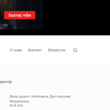
О нама
Контакт
Импресум
ajnovije
Дечја радост обележила Дан општине
Младеновац
06.08.2026