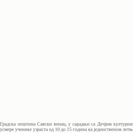
Градска општина Савски венац, у сарадњи са Дечјим културни
усмере ученике узраста од 10 до 15 година ка јединственом лет