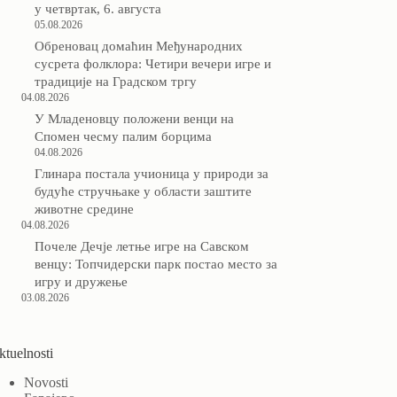
у четвртак, 6. августа
05.08.2026
Обреновац домаћин Међународних
сусрета фолклора: Четири вечери игре и
традиције на Градском тргу
04.08.2026
У Младеновцу положени венци на
Спомен чесму палим борцима
04.08.2026
Глинара постала учионица у природи за
будуће стручњаке у области заштите
животне средине
04.08.2026
Почеле Дечје летње игре на Савском
венцу: Топчидерски парк постао место за
игру и дружење
03.08.2026
ktuelnosti
Novosti