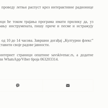
о проведу летњи распуст кроз интерактивне радионице
ици ће током трајања програма имати прилику да, уз
вирању инструмената, пишу приче и песме и истражују
на од 10 до 14 часова. Завршни догађај „Културни флекс”
ставити своје радове јавности.
нтернет страници општине savskivenac.rs, а додатне
и WhatsApp/Viber броја 063203314.