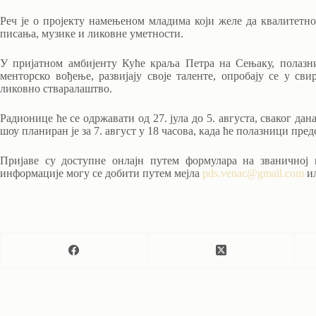
Реч је о пројекту намењеном младима који желе да квалитетн
писања, музике и ликовне уметности.
У пријатном амбијенту Куће краља Петра на Сењаку, полазн
менторско вођење, развијају своје таленте, опробају се у с
ликовно стваралаштво.
Радионице ће се одржавати од 27. јула до 5. августа, сваког да
шоу планиран је за 7. август у 18 часова, када ће полазници пред
Пријаве су доступне онлајн путем формулара на званичној и
информације могу се добити путем мејла
pds.venac@gmail.com
ил