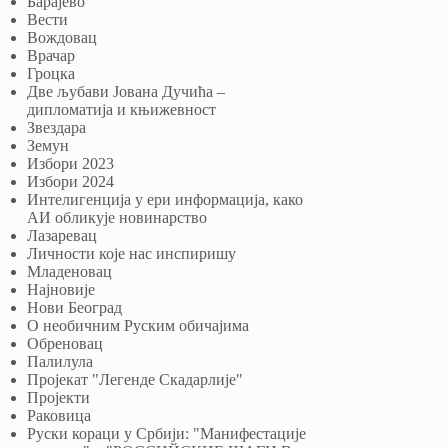
Барајево
Вести
Вождовац
Врачар
Гроцка
Две љубави Јована Дучића –
дипломатија и књижевност
Звездара
Земун
Избори 2023
Избори 2024
Интелигенција у ери информација, како
АИ обликује новинарство
Лазаревац
Личности које нас инспиришу
Младеновац
Најновије
Нови Београд
О необичним Руским обичајима
Обреновац
Палилула
Пројекат "Легенде Скадарлије"
Пројекти
Раковица
Руски кораци у Србији: "Манифестације