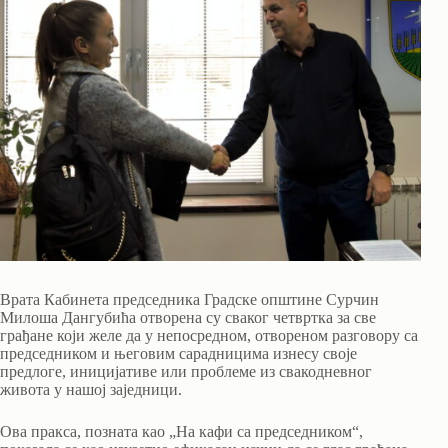
Врата Кабинета председника Градске општине Сурчин
Милоша Дангубића отворена су сваког четвртка за све
грађане који желе да у непосредном, отвореном разговору са
председником и његовим сарадницима изнесу своје
предлоге, иницијативе или проблеме из свакодневног
живота у нашој заједници.
Ова пракса, позната као „На кафи са председником“,