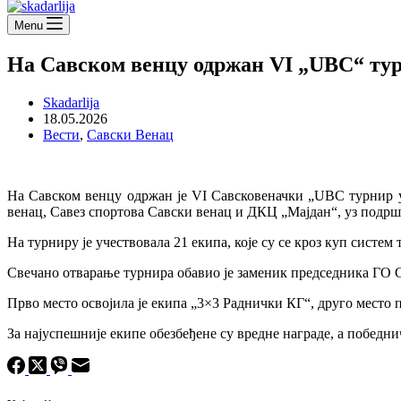
Menu
На Савском венцу одржан VI „UBC“ тур
Skadarlija
18.05.2026
Вести
,
Савски Венац
На Савском венцу одржан је VI Савсковеначки „UBC турнир у 
венац, Савез спортова Савски венац и ДКЦ „Мајдан“, уз подрш
На турниру је учествовала 21 екипа, које су се кроз куп систе
Свечано отварање турнира обавио је заменик председника ГО Сав
Прво место освојила је екипа „3×3 Раднички КГ“, друго место п
За најуспешније екипе обезбеђене су вредне награде, а победни