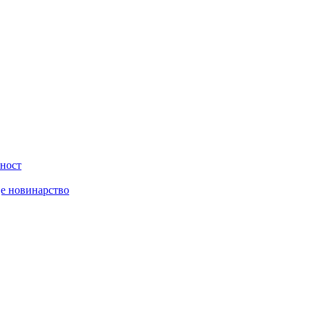
вност
је новинарство