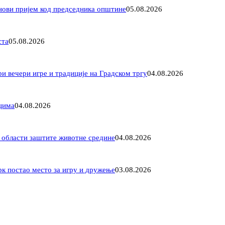
 нови пријем код председника општине
05.08.2026
ста
05.08.2026
 вечери игре и традиције на Градском тргу
04.08.2026
цима
04.08.2026
у области заштите животне средине
04.08.2026
рк постао место за игру и дружење
03.08.2026