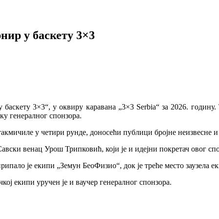
нир у баскету 3×3
баскету 3×3“, у оквиру каравана „3×3 Serbia“ за 2026. годину.
ку генералног спонзора.
м такмичиле у четири рунде, доносећи публици бројне неизвесне 
ски венац Урош Трипковић, који је и идејни покретач овог спорт
рипало је екипи „Земун БеоФизио“, док је треће место заузела е
чкој екипи уручен је и ваучер генералног спонзора.