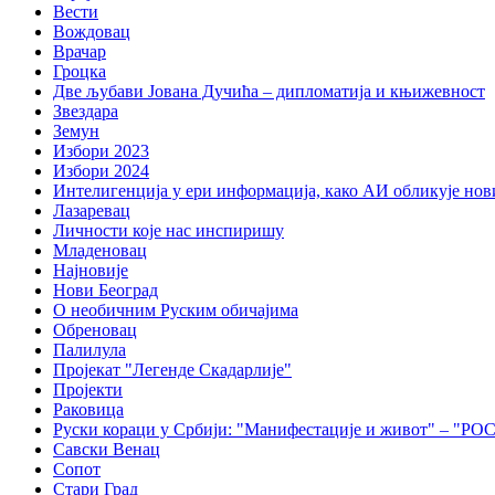
Вести
Вождовац
Врачар
Гроцка
Две љубави Јована Дучића – дипломатија и књижевност
Звездара
Земун
Избори 2023
Избори 2024
Интелигенција у ери информација, како АИ обликује нов
Лазаревац
Личности које нас инспиришу
Младеновац
Најновије
Нови Београд
О необичним Руским обичајима
Обреновац
Палилула
Пројекат "Легенде Скадарлије"
Пројекти
Раковица
Руски кораци у Србији: "Манифестације и живот"
Савски Венац
Сопот
Стари Град