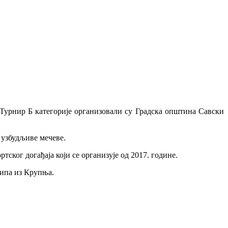
 Турнир Б категорије организовали су Градска општина Савски
и узбудљиве мечеве.
ског догађаја који се организује од 2017. године.
кипа из Крупња.