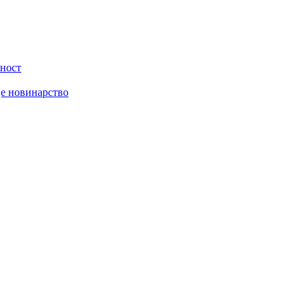
вност
је новинарство