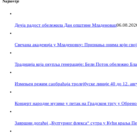
Najnovije
Дечја радост обележила Дан општине Младеновац
06.08.202
Свечана академија у Младеновцу: Признања онима који свој
Традиција која окупља генерације: Бели Поток обележио Бл
Измењен режим саобраћаја тролејбуске линије 40 до 12. авг
Концерт народне музике у петак на Градском тргу у Обрен
Завршни догађај „Културног флекса“ сутра у Кући краља П