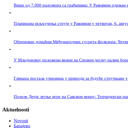
Више од 7.000 разговора са грађанима: У Раковици одржан
Планирана искључења струје у Раковици у четвртак, 6. авгу
Обреновац домаћин Међународних сусрета фолклора: Четири
У Младеновцу положени венци на Спомен чесму палим бор
Глинара постала учионица у природи за будуће стручњаке 
Почеле Дечје летње игре на Савском венцу: Топчидерски па
Aktuelnosti
Novosti
Барајево