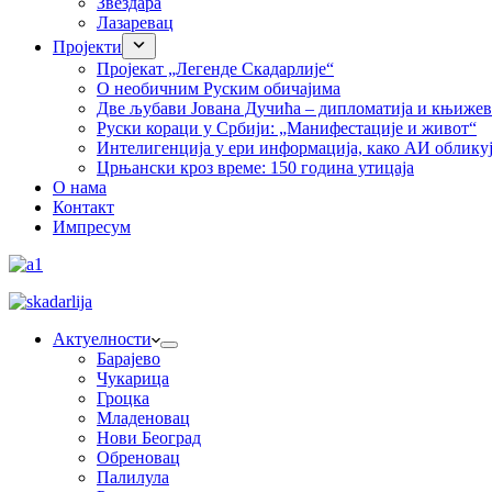
Звездара
Лазаревац
Пројекти
Пројекат „Легенде Скадарлије“
О необичним Руским обичајима
Две љубави Јована Дучића – дипломатија и књиже
Руски кораци у Србији: „Манифестације и живот“
Интелигенција у ери информација, како АИ облику
Црњански кроз време: 150 година утицаја
О нама
Контакт
Импресум
Актуелности
Барајево
Чукарица
Гроцка
Младеновац
Нови Београд
Обреновац
Палилула