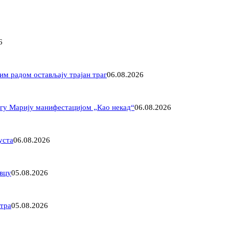
6
им радом остављају трајан траг
06.08.2026
агу Марију манифестацијом „Као некад“
06.08.2026
уста
06.08.2026
овцу
05.08.2026
етра
05.08.2026