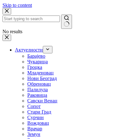
Skip to content
No results
Актуелности
Барајево
Чукарица
Гроцка
Младеновац
Нови Београд
Обреновац
Палилула
Раковица
Савски Венац
Сопот
Стари Град
Сурчин
Вождовац
Врачар
Земун