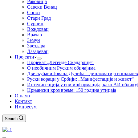
Раковица
Савски Венац
Сопот
Стари Град
Сурчин
Вождовац
Врачар
Земун
Звездара
Лазаревац
Пројекти
Пројекат „Легенде Скадарлије“
О необичним Руским обичајима
Две љубави Јована Дучића – дипломатија и књиже
Руски кораци у Србији: „Манифестације и живот“
Интелигенција у ери информација, како АИ облику
Црњански кроз време: 150 година утицаја
О нама
Контакт
Импресум
Search