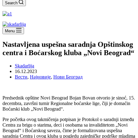
Search
Menu
Nastavljena uspešna saradnja Opštinskog
centra i Boćarskog kluba „Novi Beograd“
Skadarlija
16.12.2023
Вести
,
Најновије
,
Нови Београд
Predsednik opštine Novi Beograd Bojan Bovan otvorio je sinoć, 15.
decembra, završni turnir Regionalne boćarske lige, čiji je domaćin
Boćarski klub „Novi Beograd“.
Pre početka ovog takmičenja potpisan je Protokol o saradnji između
Centra za brigu o starima, deci i osobama sa invaliditetom „Novi
Beograd“ i Boćarskog saveza, čime je formalizovana uspešna
saradnja Centra i ovog kluba u pogledu zajedničke podrške mladima