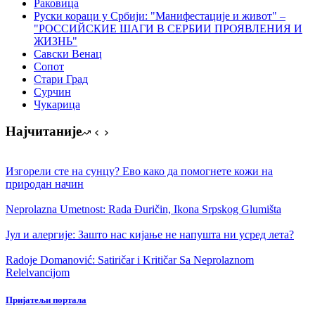
Раковица
Руски кораци у Србији: "Манифестације и живот" –
"РОССИЙСКИЕ ШАГИ В СЕРБИИ ПРОЯВЛЕНИЯ И
ЖИЗНЬ"
Савски Венац
Сопот
Стари Град
Сурчин
Чукарица
Најчитаније
Изгорели сте на сунцу? Ево како да помогнете кожи на
природан начин
Neprolazna Umetnost: Rada Đuričin, Ikonа Srpskog Glumištа
Јул и алергије: Зашто нас кијање не напушта ни усред лета?
Radoje Domanović: Satiričar i Kritičar Sa Neprolaznom
Relelvancijom
Пријатељи портала