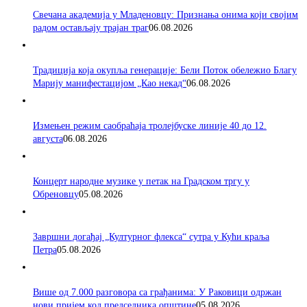
Свечана академија у Младеновцу: Признања онима који својим
радом остављају трајан траг
06.08.2026
Традиција која окупља генерације: Бели Поток обележио Благу
Марију манифестацијом „Као некад“
06.08.2026
Измењен режим саобраћаја тролејбуске линије 40 до 12.
августа
06.08.2026
Концерт народне музике у петак на Градском тргу у
Обреновцу
05.08.2026
Завршни догађај „Културног флекса“ сутра у Кући краља
Петра
05.08.2026
Више од 7.000 разговора са грађанима: У Раковици одржан
нови пријем код председника општине
05.08.2026