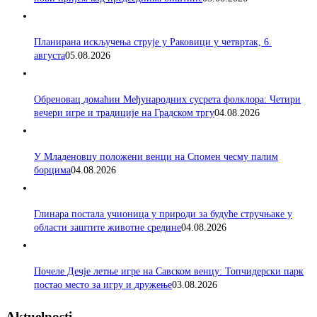
Планирана искључења струје у Раковици у четвртак, 6.
августа
05.08.2026
Обреновац домаћин Међународних сусрета фолклора: Четири
вечери игре и традиције на Градском тргу
04.08.2026
У Младеновцу положени венци на Спомен чесму палим
борцима
04.08.2026
Глинара постала учионица у природи за будуће стручњаке у
области заштите животне средине
04.08.2026
Почеле Дечје летње игре на Савском венцу: Топчидерски парк
постао место за игру и дружење
03.08.2026
Aktuelnosti