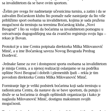
sa invaliditetom da se bave ovim sportom.
-Želim pre svega fer nadmetanje učesnicima turnira, a zatim i da se
zahvalim Boćarskom klubu što pomaže naše nastojanje da što više
približimo sport osobama sa invaliditetom, kojima je sada pružena
mogućnost da treniraju na terenima Boćarskog kluba „Novi
Beograd“ i što su voljni da boćarima sa invaliditetom pomognu u
ostvarivanju dugogodišnjeg sna da zvanično registruju svoju ligu –
rekao je Bovan.
Protokol je u ime Centra potpisala direktorka Milka Milovanović
Minić, a u ime Boćarskog saveza Novog Beograda Predrag
Đorđević.
-Jednake šanse za sve i dostupnost sporta osobama sa invaliditetom
je misija Centra, a u njenoj realizaciji oslanjamo se na podršku
opštine Novi Beograd i dobrih i plemenitih ljudi – rekla je tim
povodom direktorka Centra Milka Milovanović Minić.
Formiranje lige je veliki podstrek boćarima koji sada treniraju u
radionicama Centra, da nastave da se bave sportom, da putuju i
druže se sa boćarima iz drugih opštinskih organizacija i kako je
naglasila Milovanović Minić, dostignu maksimum svojih
mogućnosti.