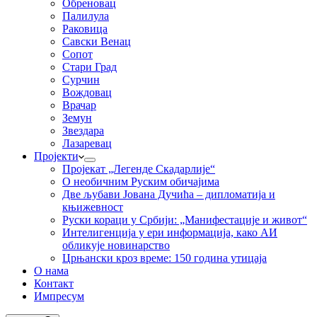
Обреновац
Палилула
Раковица
Савски Венац
Сопот
Стари Град
Сурчин
Вождовац
Врачар
Земун
Звездара
Лазаревац
Пројекти
Пројекат „Легенде Скадарлије“
О необичним Руским обичајима
Две љубави Јована Дучића – дипломатија и
књижевност
Руски кораци у Србији: „Манифестације и живот“
Интелигенција у ери информација, како АИ
обликује новинарство
Црњански кроз време: 150 година утицаја
О нама
Контакт
Импресум