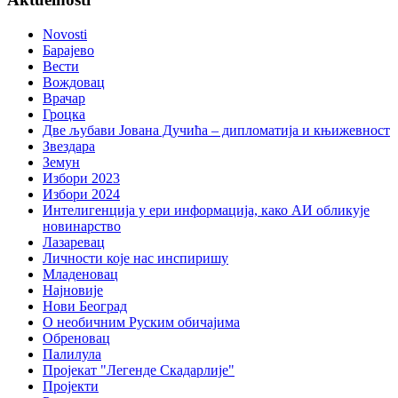
Novosti
Барајево
Вести
Вождовац
Врачар
Гроцка
Две љубави Јована Дучића – дипломатија и књижевност
Звездара
Земун
Избори 2023
Избори 2024
Интелигенција у ери информација, како АИ обликује
новинарство
Лазаревац
Личности које нас инспиришу
Младеновац
Најновије
Нови Београд
О необичним Руским обичајима
Обреновац
Палилула
Пројекат "Легенде Скадарлије"
Пројекти