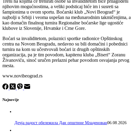
Treni na kojima će trenirati osobe sa invaliditetom biće prilagođeni
njihovim mogućnostima, a veliki podsticaj biće im i susreti sa
šampionima u ovom sportu. Boćarski klub „Novi Beograd“ je
najbolji u Srbiji i veoma uspešan na međunarodnim takmičenjima, a
kao domaćin finalnog turnira Regionalne boćarske lige ugostiće
klubove iz Slovenije, Hrvatske i Crne Gore.
Boćari sa invaliditetom, polaznici sportke radionice Opštinskog
centra na Novom Beogradu, nedavno su bili domaćini i pobednici
turnira na kom su učestvovali boćari iz drugih opštinskih
organizacija, pa je tim povodom, kapitenu kluba „Biseri“ Zoranu
Živanoviću, sinoć uručen prelazni pehar povodom osvajanja prvog
mesta.
www.novibeograd.rs
Najnovije
Дечја радост обележила Дан општине Младеновац
06.08.2026