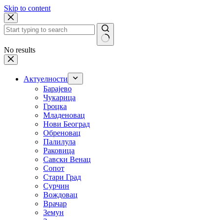
Skip to content
No results
Актуелности
Барајево
Чукарица
Гроцка
Младеновац
Нови Београд
Обреновац
Палилула
Раковица
Савски Венац
Сопот
Стари Град
Сурчин
Вождовац
Врачар
Земун