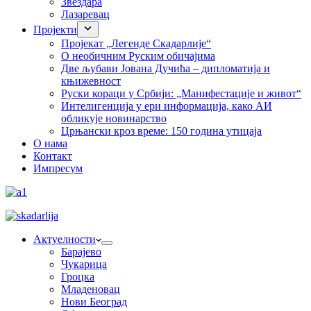
Звездара
Лазаревац
Пројекти
Пројекат „Легенде Скадарлије“
О необичним Руским обичајима
Две љубави Јована Дучића – дипломатија и
књижевност
Руски кораци у Србији: „Манифестације и живот“
Интелигенција у ери информација, како АИ
обликује новинарство
Црњански кроз време: 150 година утицаја
О нама
Контакт
Импресум
Актуелности
Барајево
Чукарица
Гроцка
Младеновац
Нови Београд