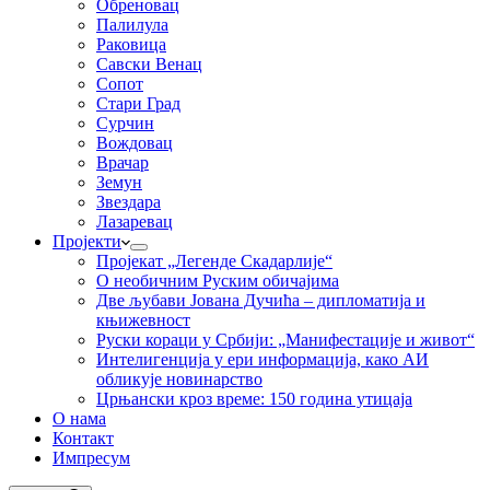
Обреновац
Палилула
Раковица
Савски Венац
Сопот
Стари Град
Сурчин
Вождовац
Врачар
Земун
Звездара
Лазаревац
Пројекти
Пројекат „Легенде Скадарлије“
О необичним Руским обичајима
Две љубави Јована Дучића – дипломатија и
књижевност
Руски кораци у Србији: „Манифестације и живот“
Интелигенција у ери информација, како АИ
обликује новинарство
Црњански кроз време: 150 година утицаја
О нама
Контакт
Импресум