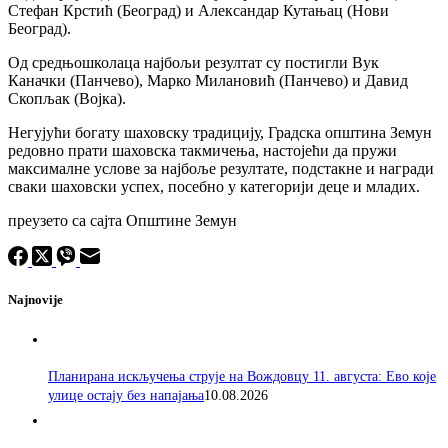
Стефан Крстић (Београд) и Александар Кутањац (Нови
Београд).
Од средњошколаца најбољи резултат су постигли Вук
Каначки (Панчево), Марко Милановић (Панчево) и Давид
Скопљак (Војка).
Негујући богату шаховску традицију, Градска општина Земун
редовно прати шаховска такмичења, настојећи да пружи
максималне услове за најбоље резултате, подстакне и награди
сваки шаховски успех, посебно у категорији деце и младих.
преузето са сајта Општине Земун
Najnovije
Планирана искључења струје на Вождовцу 11. августа: Ево које
улице остају без напајања
10.08.2026