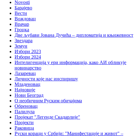
Novosti
Барајево
Вести
Вождовац
Врачар
Гроцка
Две љубави Јована Дучића – дипломатија и књижевност
Звездара
Земун
Избори 2023
Избори 2024
Интелигенција у ери информација, како АИ обликује
новинарство
Лазаревац
Личности које нас инспиришу
Младеновац
Најновије
Нови Београд
О необичним Руским обичајима
Обреновац
Палилула
Пројекат "Легенде Скадарлије"
Пројекти
Раковица
Руски кораци у Србији: "Манифестације и живот" –