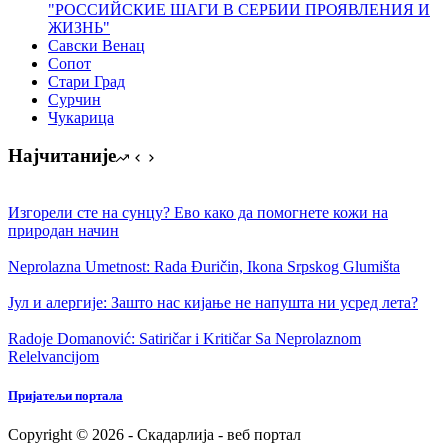
"РОССИЙСКИЕ ШАГИ В СЕРБИИ ПРОЯВЛЕНИЯ И
ЖИЗНЬ"
Савски Венац
Сопот
Стари Град
Сурчин
Чукарица
Најчитаније
Изгорели сте на сунцу? Ево како да помогнете кожи на
природан начин
Neprolazna Umetnost: Rada Đuričin, Ikonа Srpskog Glumištа
Јул и алергије: Зашто нас кијање не напушта ни усред лета?
Radoje Domanović: Satiričar i Kritičar Sa Neprolaznom
Relelvancijom
Пријатељи портала
Copyright © 2026 - Скадарлија - веб портал