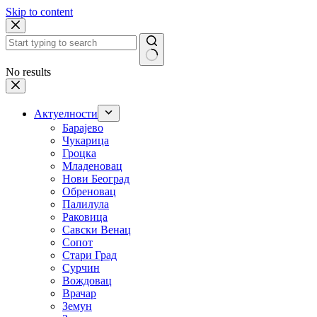
Skip to content
No results
Актуелности
Барајево
Чукарица
Гроцка
Младеновац
Нови Београд
Обреновац
Палилула
Раковица
Савски Венац
Сопот
Стари Град
Сурчин
Вождовац
Врачар
Земун