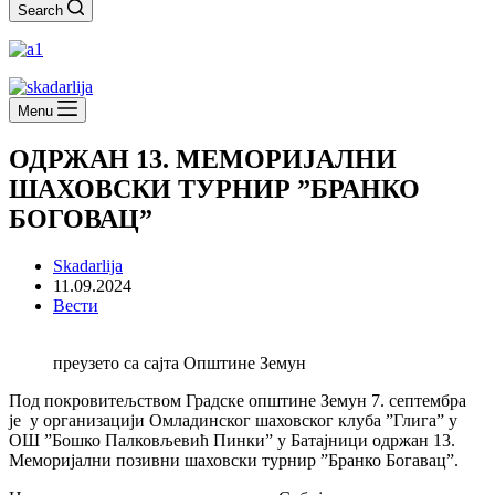
Search
Menu
ОДРЖАН 13. МЕМОРИЈАЛНИ
ШАХОВСКИ ТУРНИР ”БРАНКО
БОГОВАЦ”
Skadarlija
11.09.2024
Вести
преузето са сајта Општине Земун
Под покровитељством Градске општине Земун 7. септембра
је у организацији Омладинског шаховског клуба ”Глига” у
ОШ ”Бошко Палковљевић Пинки” у Батајници одржан 13.
Меморијални позивни шаховски турнир ”Бранко Богавац”.