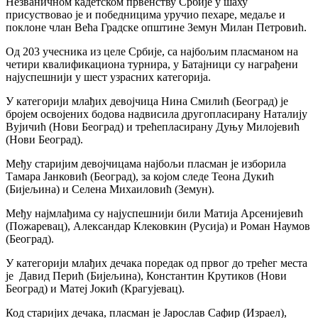
Незваничном кадетском првенству Србије у шаху
присуствовао је и победницима уручио пехаре, медаље и
поклоне члан Већа Градске општине Земун Милан Петровић.
Од 203 учесника из целе Србије, са најбољим пласманом на
четири квалификациона турнира, у Батајници су награђени
најуспешнији у шест узрасних категорија.
У категорији млађих девојчица Нина Смилић (Београд) је
бројем освојених бодова надвисила другопласирану Наталију
Вујичић (Нови Београд) и трећепласирану Дуњу Милојевић
(Нови Београд).
Међу старијим девојчицама најбољи пласман је изборила
Тамара Јанковић (Београд), за којом следе Теона Дукић
(Бијељина) и Селена Михаиловић (Земун).
Међу најмлађима су најуспешнији били Матија Арсенијевић
(Пожаревац), Александaр Клековкин (Русија) и Роман Наумов
(Београд).
У категорији млађих дечака поредак од првог до трећег места
је Давид Перић (Бијељина), Константин Крутиков (Нови
Београд) и Матеј Јокић (Крагујевац).
Код старијих дечака, пласман је Јарослав Сафир (Израел),