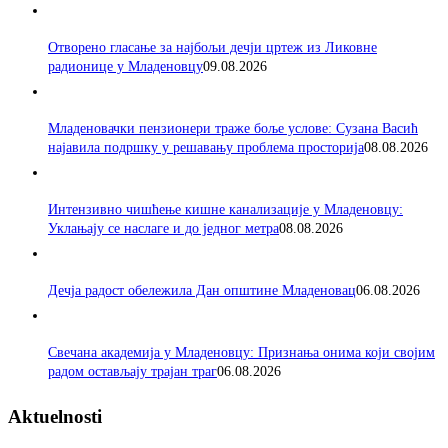
Отворено гласање за најбољи дечји цртеж из Ликовне
радионице у Младеновцу
09.08.2026
Младеновачки пензионери траже боље услове: Сузана Васић
најавила подршку у решавању проблема просторија
08.08.2026
Интензивно чишћење кишне канализације у Младеновцу:
Уклањају се наслаге и до једног метра
08.08.2026
Дечја радост обележила Дан општине Младеновац
06.08.2026
Свечана академија у Младеновцу: Признања онима који својим
радом остављају трајан траг
06.08.2026
Aktuelnosti