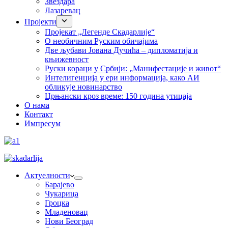
Звездара
Лазаревац
Пројекти
Пројекат „Легенде Скадарлије“
О необичним Руским обичајима
Две љубави Јована Дучића – дипломатија и
књижевност
Руски кораци у Србији: „Манифестације и живот“
Интелигенција у ери информација, како АИ
обликује новинарство
Црњански кроз време: 150 година утицаја
О нама
Контакт
Импресум
Актуелности
Барајево
Чукарица
Гроцка
Младеновац
Нови Београд