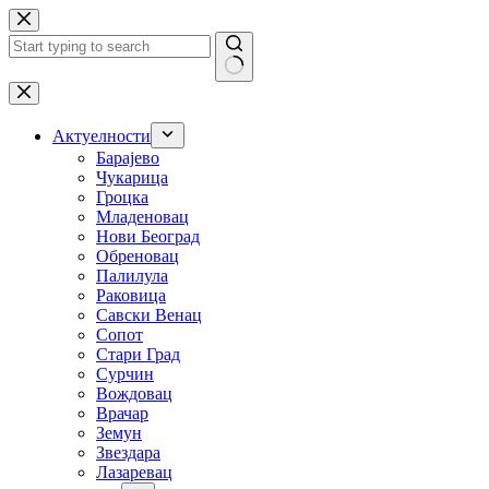
Skip
to
content
No
results
Актуелности
Барајево
Чукарица
Гроцка
Младеновац
Нови Београд
Обреновац
Палилула
Раковица
Савски Венац
Сопот
Стари Град
Сурчин
Вождовац
Врачар
Земун
Звездара
Лазаревац