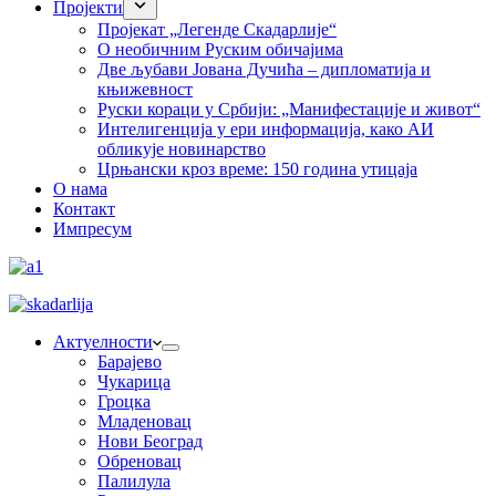
Пројекти
Пројекат „Легенде Скадарлије“
О необичним Руским обичајима
Две љубави Јована Дучића – дипломатија и
књижевност
Руски кораци у Србији: „Манифестације и живот“
Интелигенција у ери информација, како АИ
обликује новинарство
Црњански кроз време: 150 година утицаја
О нама
Контакт
Импресум
Актуелности
Барајево
Чукарица
Гроцка
Младеновац
Нови Београд
Обреновац
Палилула