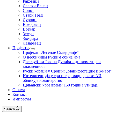
Раковица
Савски Венац
Сопот
Стари Град
Сурчин
Вождовац
Врачар
Земун
Звездара
Лазаревац
Пројекти
Пројекат „Легенде Скадарлије“
О необичним Руским обичајима
Две љубави Јована Дучића – дипломатија и
књижевност
Руски кораци у Србији: „Манифестације и живот“
Интелигенција у ери информација, како АИ
обликује новинарство
Црњански кроз време: 150 година утицаја
О нама
Контакт
Импресум
Search