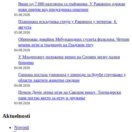
Више од 7.000 разговора са грађанима: У Раковици одржан
нови пријем код председника општине
05.08.2026
Планирана искључења струје у Раковици у четвртак, 6.
августа
05.08.2026
Обреновац домаћин Међународних сусрета фолклора: Четири
вечери игре и традиције на Градском тргу
04.08.2026
У Младеновцу положени венци на Спомен чесму палим
борцима
04.08.2026
Глинара постала учионица у природи за будуће стручњаке у
области заштите животне средине
04.08.2026
Почеле Дечје летње игре на Савском венцу: Топчидерски
парк постао место за игру и дружење
03.08.2026
Aktuelnosti
Novosti