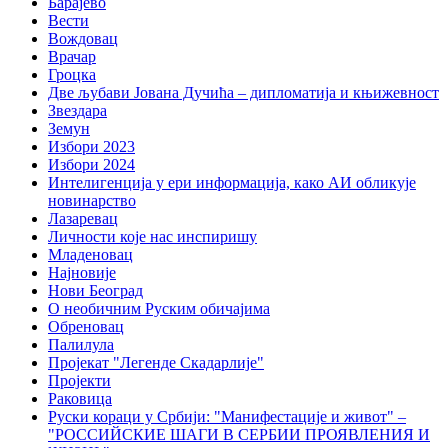
Барајево
Вести
Вождовац
Врачар
Гроцка
Две љубави Јована Дучића – дипломатија и књижевност
Звездара
Земун
Избори 2023
Избори 2024
Интелигенција у ери информација, како АИ обликује
новинарство
Лазаревац
Личности које нас инспиришу
Младеновац
Најновије
Нови Београд
О необичним Руским обичајима
Обреновац
Палилула
Пројекат "Легенде Скадарлије"
Пројекти
Раковица
Руски кораци у Србији: "Манифестације и живот" –
"РОССИЙСКИЕ ШАГИ В СЕРБИИ ПРОЯВЛЕНИЯ И