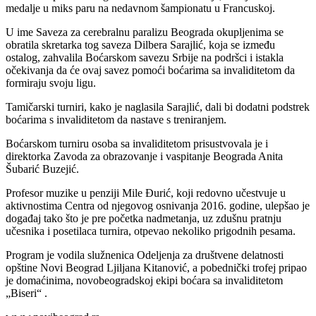
medalje u miks paru na nedavnom šampionatu u Francuskoj.
U ime Saveza za cerebralnu paralizu Beograda okupljenima se
obratila skretarka tog saveza Dilbera Sarajlić, koja se između
ostalog, zahvalila Boćarskom savezu Srbije na podršci i istakla
očekivanja da će ovaj savez pomoći boćarima sa invaliditetom da
formiraju svoju ligu.
Tamičarski turniri, kako je naglasila Sarajlić, dali bi dodatni podstrek
boćarima s invaliditetom da nastave s treniranjem.
Boćarskom turniru osoba sa invaliditetom prisustvovala je i
direktorka Zavoda za obrazovanje i vaspitanje Beograda Anita
Šubarić Buzejić.
Profesor muzike u penziji Mile Đurić, koji redovno učestvuje u
aktivnostima Centra od njegovog osnivanja 2016. godine, ulepšao je
događaj tako što je pre početka nadmetanja, uz zdušnu pratnju
učesnika i posetilaca turnira, otpevao nekoliko prigodnih pesama.
Program je vodila služnenica Odeljenja za društvene delatnosti
opštine Novi Beograd Ljiljana Kitanović, a pobednički trofej pripao
je domaćinima, novobeogradskoj ekipi boćara sa invaliditetom
„Biseri“ .