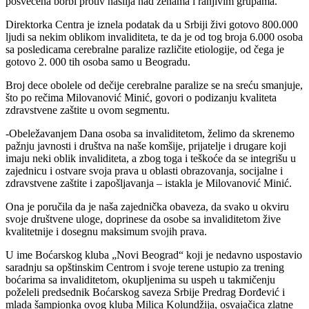
posvećena borbi protiv nasilja nad ženama i ranjivim grupama.
Direktorka Centra je iznela podatak da u Srbiji živi gotovo 800.000
ljudi sa nekim oblikom invaliditeta, te da je od tog broja 6.000 osoba
sa posledicama cerebralne paralize različite etiologije, od čega je
gotovo 2. 000 tih osoba samo u Beogradu.
Broj dece obolele od dečije cerebralne paralize se na sreću smanjuje,
što po rečima Milovanović Minić, govori o podizanju kvaliteta
zdravstvene zaštite u ovom segmentu.
-Obeležavanjem Dana osoba sa invaliditetom, želimo da skrenemo
pažnju javnosti i društva na naše komšije, prijatelje i drugare koji
imaju neki oblik invaliditeta, a zbog toga i teškoće da se integrišu u
zajednicu i ostvare svoja prava u oblasti obrazovanja, socijalne i
zdravstvene zaštite i zapošljavanja – istakla je Milovanović Minić.
Ona je poručila da je naša zajednička obaveza, da svako u okviru
svoje društvene uloge, doprinese da osobe sa invaliditetom žive
kvalitetnije i dosegnu maksimum svojih prava.
U ime Boćarskog kluba „Novi Beograd“ koji je nedavno uspostavio
saradnju sa opštinskim Centrom i svoje terene ustupio za trening
boćarima sa invaliditetom, okupljenima su uspeh u takmičenju
poželeli predsednik Boćarskog saveza Srbije Predrag Đorđević i
mlada šampionka ovog kluba Milica Kolundžija, osvajačica zlatne