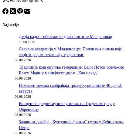
www.novibeograd.rs
Najnovije
Дечја радост обележила Дан општине Младеновац
06.08.2026
Свечана академија у Младеновцу: Признања онима који
својим радом остављају трајан траг
06.08.2026
Традиција која окупља генерације: Бели Поток обележио
Благу Марију манифестацијом „Као некад“
06.08.2026
Измењен режим саобраћаја тролејбуске линије 40 до 12.
августа
06.08.2026
Концерт народне музике у петак на Градском тргу у
Обреновцу
05.08.2026
Завршни догађај „Културног флекса“ сутра у Кући краља
Петра
05.08.2026