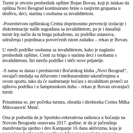
Turnir je otvorio predsednik opštine Bojan Bovan, koji je istakao da
opština Novi Beograd kontinuirano brine o ranjivim grupama u
društvu, deci, starima i osobama sa invaliditetom.
-Posredstvom opštinskog Centra doprinosimo prevenciji izolacije i
diskriminacije naših sugrađana sa invaliditetom, pa je i današnji
turnir lep način da tu brigu pokažemo, uz podršku ustanova,
udruženja i pojedinaca posvećenih istom zadatku – rekao je Bovan.
U mreži podrške osobama sa invaliditetom, kako je naglasio
predsednik opštine, Centr za brigu o starima deci i osobama s
invaliditetom, širi mrežu podrške i stiče nove prijatelje.
-S nama su danas i predstavnici Boćarskog kluba „Novi Beograd“,
osvajači medalja na državnim i međunarodnim takmičenjima u
ovom sportu, tako da će nadmetanje boćara s invaliditom proteći uz
njihovu podršku i u šampionskom duhu – rekao je Bovan otvarajući
turnir.
Prisutnima se, pre početka turnira, obratila i direktorka Centra Milka
Milovanović Minić.
Ona je podsetila da je Sportsko-rekreativna radionca u boćanju na
Novom Beogradu osnovana 2017. godine, te da je jučerašnja
manifestacija ujedno i deo Kampanje 16 dana aktivizma, koja je