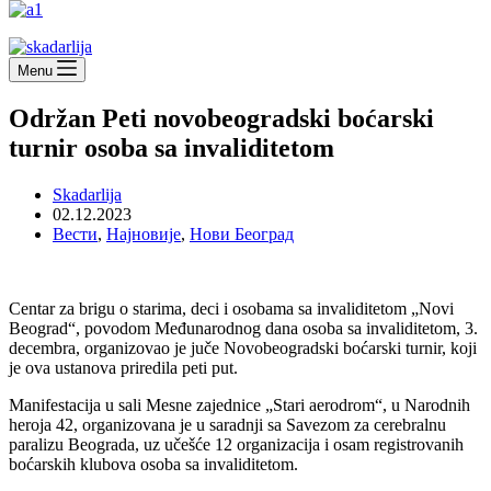
Menu
Održan Peti novobeogradski boćarski
turnir osoba sa invaliditetom
Skadarlija
02.12.2023
Вести
,
Најновије
,
Нови Београд
Centar za brigu o starima, deci i osobama sa invaliditetom „Novi
Beograd“, povodom Međunarodnog dana osoba sa invaliditetom, 3.
decembra, organizovao je juče Novobeogradski boćarski turnir, koji
je ova ustanova priredila peti put.
Manifestacija u sali Mesne zajednice „Stari aerodrom“, u Narodnih
heroja 42, organizovana je u saradnji sa Savezom za cerebralnu
paralizu Beograda, uz učešće 12 organizacija i osam registrovanih
boćarskih klubova osoba sa invaliditetom.