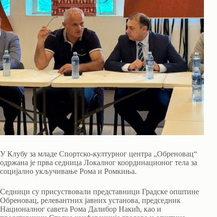
У Клубу за младе Спортско-културног центра „Обреновац“
одржана је прва седница Локалног координационог тела за
социјално укључивање Рома и Ромкиња.
Седници су присуствовали представници Градске општине
Обреновац, релевантних јавних установа, председник
Националног савета Рома Далибор Накић, као и