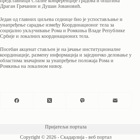
представници Сталне конференције градова и општина
Драган Грачанин и Душан Јовановић.
Један од главних циљева седнице био је успостављање и
унапређење сарадње између Координационог тела за
социјално укључивање Рома и Ромкиња Владе Републике
Србије и локалних координационих тела.
Посебан акценат стављен је на јачање институционалне
координације, размену информација и заједничко деловање у
областима значајним за унапређење положаја Рома и
Ромкиња на локалном нивоу.
Пријатељи портала
Copyright © 2026 - Скадарлија - веб портал