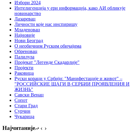
Избори 2024
Интелигенција у ери информација, како АИ обликује
новинарство
Лазаревац
Личности које нас инспиришу
Младеновац
Најновије
Нови Београд
О необичним Руским обичајима
Обреновац
Палилула
Пројекат "Легенде Скадарлије"
Пројекти
Раковица
Руски кораци у Србији: "Манифестације и живот" –
"РОССИЙСКИЕ ШАГИ В СЕРБИИ ПРОЯВЛЕНИЯ И
ЖИЗНЬ"
Савски Венац
Сопот
Стари Град
Сурчин
Чукарица
Најчитаније