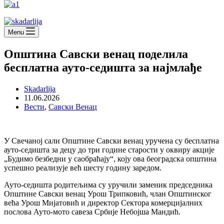
Menu
Општина Савски венац поделила
бесплатна ауто-седишта за најмлађе
Skadarlija
11.06.2026
Вести
,
Савски Венац
У Свечаној сали Општине Савски венац уручена су бесплатна
ауто-седишта за децу до три године старости у оквиру акције
„Будимо безбедни у саобраћају“, коју ова београдска општина
успешно реализује већ шесту годину заредом.
Ауто-седишта родитељима су уручили заменик председника
Општине Савски венац Урош Трипковић, члан Општинског
већа Урош Мијатовић и директор Сектора комерцијалних
послова Ауто-мото савеза Србије Небојша Мандић.