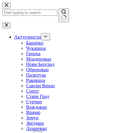
Skip
to
content
No
results
Актуелности
Барајево
Чукарица
Гроцка
Младеновац
Нови Београд
Обреновац
Палилула
Раковица
Савски Венац
Сопот
Стари Град
Сурчин
Вождовац
Врачар
Земун
Звездара
Лазаревац