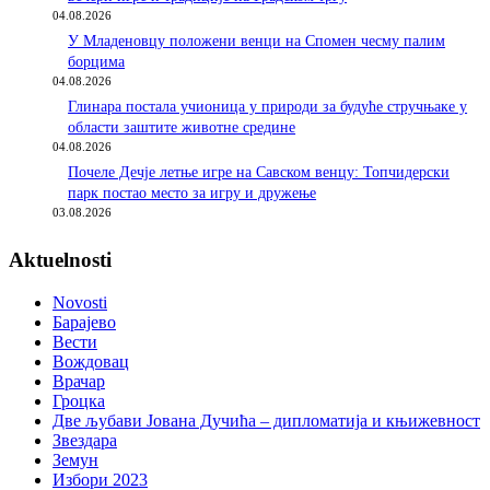
04.08.2026
У Младеновцу положени венци на Спомен чесму палим
борцима
04.08.2026
Глинара постала учионица у природи за будуће стручњаке у
области заштите животне средине
04.08.2026
Почеле Дечје летње игре на Савском венцу: Топчидерски
парк постао место за игру и дружење
03.08.2026
Aktuelnosti
Novosti
Барајево
Вести
Вождовац
Врачар
Гроцка
Две љубави Јована Дучића – дипломатија и књижевност
Звездара
Земун
Избори 2023