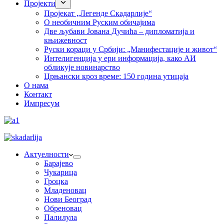
Пројекти
Пројекат „Легенде Скадарлије“
О необичним Руским обичајима
Две љубави Јована Дучића – дипломатија и
књижевност
Руски кораци у Србији: „Манифестације и живот“
Интелигенција у ери информација, како АИ
обликује новинарство
Црњански кроз време: 150 година утицаја
О нама
Контакт
Импресум
Актуелности
Барајево
Чукарица
Гроцка
Младеновац
Нови Београд
Обреновац
Палилула