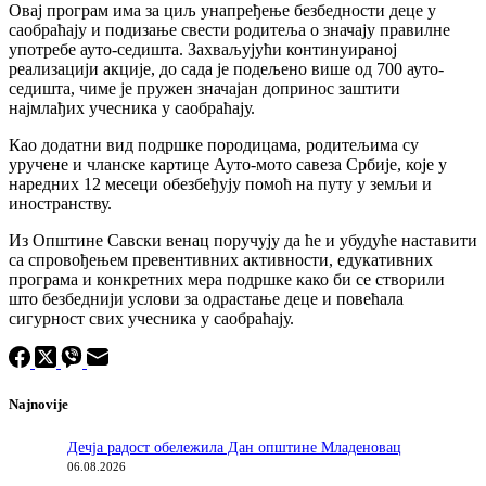
Овај програм има за циљ унапређење безбедности деце у
саобраћају и подизање свести родитеља о значају правилне
употребе ауто-седишта. Захваљујући континуираној
реализацији акције, до сада је подељено више од 700 ауто-
седишта, чиме је пружен значајан допринос заштити
најмлађих учесника у саобраћају.
Као додатни вид подршке породицама, родитељима су
уручене и чланске картице Ауто-мото савеза Србије, које у
наредних 12 месеци обезбеђују помоћ на путу у земљи и
иностранству.
Из Општине Савски венац поручују да ће и убудуће наставити
са спровођењем превентивних активности, едукативних
програма и конкретних мера подршке како би се створили
што безбеднији услови за одрастање деце и повећала
сигурност свих учесника у саобраћају.
Najnovije
Дечја радост обележила Дан општине Младеновац
06.08.2026