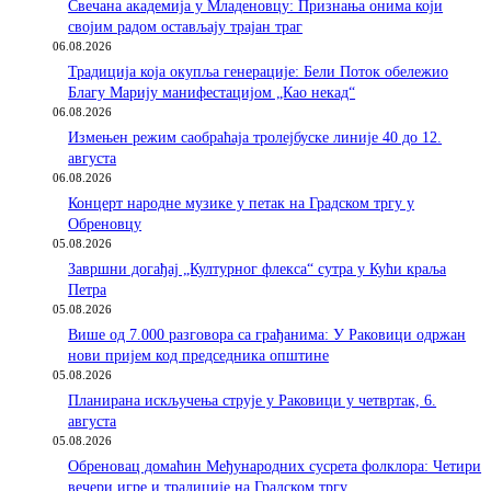
Свечана академија у Младеновцу: Признања онима који
својим радом остављају трајан траг
06.08.2026
Традиција која окупља генерације: Бели Поток обележио
Благу Марију манифестацијом „Као некад“
06.08.2026
Измењен режим саобраћаја тролејбуске линије 40 до 12.
августа
06.08.2026
Концерт народне музике у петак на Градском тргу у
Обреновцу
05.08.2026
Завршни догађај „Културног флекса“ сутра у Кући краља
Петра
05.08.2026
Више од 7.000 разговора са грађанима: У Раковици одржан
нови пријем код председника општине
05.08.2026
Планирана искључења струје у Раковици у четвртак, 6.
августа
05.08.2026
Обреновац домаћин Међународних сусрета фолклора: Четири
вечери игре и традиције на Градском тргу