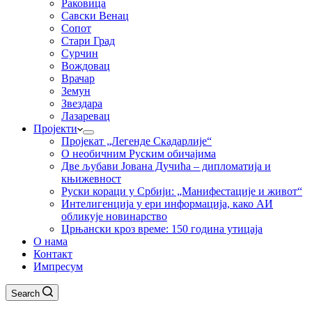
Раковица
Савски Венац
Сопот
Стари Град
Сурчин
Вождовац
Врачар
Земун
Звездара
Лазаревац
Пројекти
Пројекат „Легенде Скадарлије“
О необичним Руским обичајима
Две љубави Јована Дучића – дипломатија и
књижевност
Руски кораци у Србији: „Манифестације и живот“
Интелигенција у ери информација, како АИ
обликује новинарство
Црњански кроз време: 150 година утицаја
О нама
Контакт
Импресум
Search