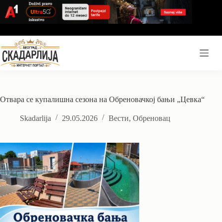
Skip
to
content
Отвара се купалишна сезона на Обреновачкој бањи „Цевка“
Skadarlija
29.05.2026
Вести
,
Обреновац