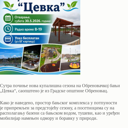
Сутра почиње нова купалишна сезона на Обреновачкој бањи
„Цевка“, саопштено је из Градске општине Обреновац.
Како је наведено, простор бањског комплекса у потпуности
је припремљен за предстојећу сезону, а посетиоцима су на
располагању базени са бањском водом, тушеви, као и уређен
мобилијар намењен одмору и боравку у природи.