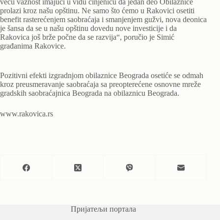
veću važnost imajući u vidu činjenicu da jedan deo Obilaznice
prolazi kroz našu opštinu. Ne samo što ćemo u Rakovici osetiti
benefit rasterećenjem saobraćaja i smanjenjem gužvi, nova deonica
je šansa da se u našu opštinu dovedu nove investicije i da
Rakovica još brže počne da se razvija“, poručio je Simić
građanima Rakovice.
Pozitivni efekti izgradnjom obilaznice Beograda osetiće se odmah
kroz preusmeravanje saobraćaja sa preopterećene osnovne mreže
gradskih saobraćajnica Beograda na obilaznicu Beograda.
www.rakovica.rs
Пријатељи портала