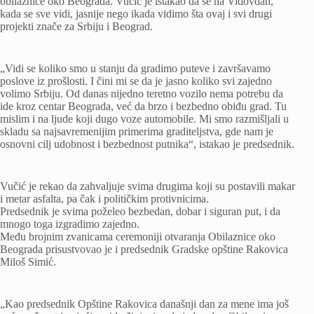
obilaznice oko Beograda. Vučić je istakao da se na Vidovdan,
kada se sve vidi, jasnije nego ikada vidimo šta ovaj i svi drugi
projekti znače za Srbiju i Beograd.
„Vidi se koliko smo u stanju da gradimo puteve i završavamo
poslove iz prošlosti. I čini mi se da je jasno koliko svi zajedno
volimo Srbiju. Od danas nijedno teretno vozilo nema potrebu da
ide kroz centar Beograda, već da brzo i bezbedno obiđu grad. Tu
mislim i na ljude koji dugo voze automobile. Mi smo razmišljali u
skladu sa najsavremenijim primerima graditeljstva, gde nam je
osnovni cilj udobnost i bezbednost putnika“, istakao je predsednik.
Vučić je rekao da zahvaljuje svima drugima koji su postavili makar
i metar asfalta, pa čak i političkim protivnicima.
Predsednik je svima poželeo bezbedan, dobar i siguran put, i da
mnogo toga izgradimo zajedno.
Među brojnim zvanicama ceremoniji otvaranja Obilaznice oko
Beograda prisustvovao je i predsednik Gradske opštine Rakovica
Miloš Simić.
„Kao predsednik Opštine Rakovica današnji dan za mene ima još