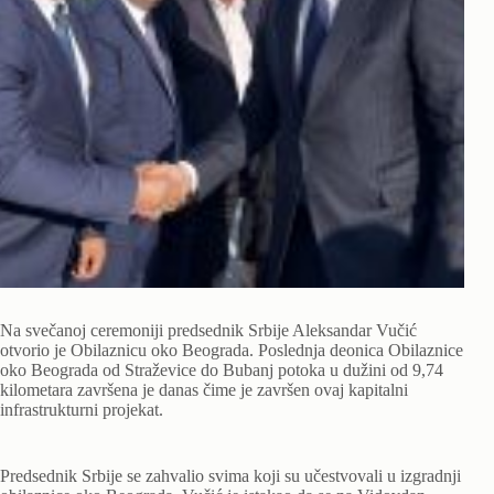
Na svečanoj ceremoniji predsednik Srbije Aleksandar Vučić
otvorio je Obilaznicu oko Beograda. Poslednja deonica Obilaznice
oko Beograda od Straževice do Bubanj potoka u dužini od 9,74
kilometara završena je danas čime je završen ovaj kapitalni
infrastrukturni projekat.
Predsednik Srbije se zahvalio svima koji su učestvovali u izgradnji