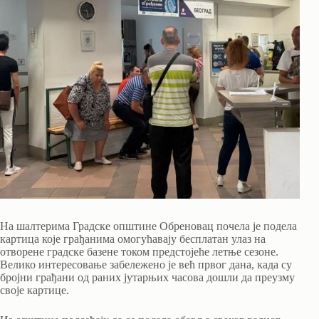
На шалтерима Градске општине Обреновац почела је подела
картица које грађанима омогућавају бесплатан улаз на
отворене градске базене током предстојеће летње сезоне.
Велико интересовање забележено је већ првог дана, када су
бројни грађани од раних јутарњих часова дошли да преузму
своје картице.