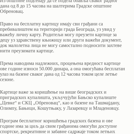
Из општине подсећају да се подела обавља сваког радног
дана од 8 до 15 часова на шалтерима Градске општине
Обреновац.
Право на бесплатну картицу имају сви грађани са
пребивалиштем на територији града Београда, уз увид у
важећу личну карту. Родитељи могу преузети картице за
децу уз здравствену књижицу или други важећи документ,
док малолетна лица не могу самостално подносити захтеве
нити преузимати картице.
Према наводима надлежних, процењена вредност картице
ове године износи 50.000 динара, а она омогућава бесплатан
улаз на базене сваког дана од 12 часова током целе летње
сезоне.
Картице важе за коришћење на више београдских и
приградских купалишта, укључујући Бањско купалиште
„Цевке“ и СКЦ „Обреновац“, као и базене на Ташмајдану,
Олимпу, Бањици, Кошутњаку, у Лазаревцу и Младеновцу.
Програм бесплатног коришћења градских базена и ове
године има за циљ да свим грађанима омогући доступне
спортске, рекреативне и забавне садржаје током летњих