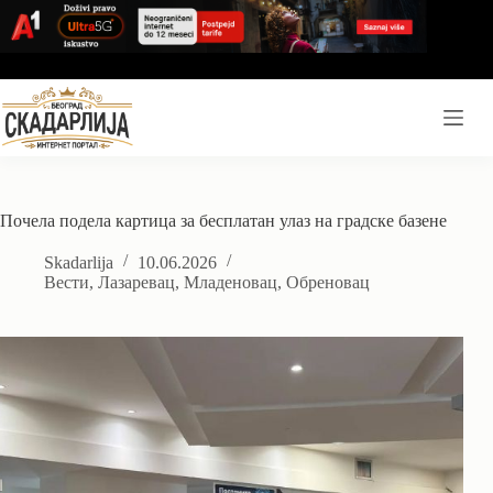
Skip
to
content
Почела подела картица за бесплатан улаз на градске базене
Skadarlija
10.06.2026
Вести
,
Лазаревац
,
Младеновац
,
Обреновац