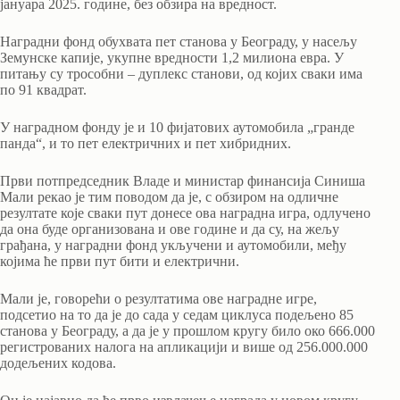
јануара 2025. године, без обзира на вредност.
Наградни фонд обухвата пет станова у Београду, у насељу
Земунске капије, укупне вредности 1,2 милиона евра. У
питању су трособни – дуплекс станови, од којих сваки има
по 91 квадрат.
У наградном фонду је и 10 фијатових аутомобила „гранде
панда“, и то пет електричних и пет хибридних.
Први потпредседник Владе и министар финансија Синиша
Мали рекао је тим поводом да је, с обзиром на одличне
резултате које сваки пут донесе ова наградна игра, одлучено
да она буде организована и ове године и да су, на жељу
грађана, у наградни фонд укључени и аутомобили, међу
којима ће први пут бити и електрични.
Мали је, говорећи о резултатима ове наградне игре,
подсетио на то да је до сада у седам циклуса подељено 85
станова у Београду, а да је у прошлом кругу било око 666.000
регистрованих налога на апликацији и више од 256.000.000
додељених кодова.