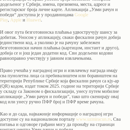
додељеног у Србији, имена, презимена, места, адресе и
регистарског броја личне карте. Апликација „Узми рачун и
победи“ доступна је у продавницама
Google
Play
,
Apple
и
Huawei
.
И овог пута безготовинска плаћања удвостручују шансу за
добитак. Уносом у апликацију, сваки фискални рачун добија
јединствени код, а уколико је на рачуну забележен
безготовински начин плаћања (картицом, инстант и друго),
добија се и још један додатни код. Сви додељени кодови
равноправно учествују у јавним извлачењима.
Право учешћa у наградној игри и извлачењу награда имају
сва пунолетна лица са пребивалиштем или боравиштем на
територији Републике Србије која фискални рачун са кју-ар
(QR) кодом, издат током 2025. године на територији Србије
у складу са Законом о фискализацији, унесу путем мобилне
апликације „Узми рачун и победи”, тако што скенирају овај
код или унесу ручно ПФР број и ПФР време рачуна.
Као и до сада, најважније информације о наградној игри
доступне су на националном порталу
www.uzmiracun.rs
. Сва
питања и одговоре грађани могу да пронађу на страници
контакт центра Узми рачун и победи.