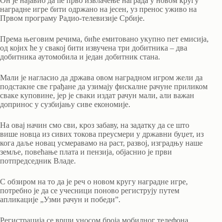
Он је најавио да ће прво извлачење награда у новом кругу
наградне игре бити одржано на јесен, уз пренос уживо на
Првом програму Радио-телевизије Србије.
Према његовим речима, биће емитовано укупно пет емисија,
од којих ће у свакој бити извучена три добитника – два
добитника аутомобила и један добитник стана.
Мали је нагласио да држава овом наградном игром жели да
подстакне све грађане да узимају фискалне рачуне приликом
сваке куповине, јер је сваки издат рачун мали, али важан
допринос у сузбијању сиве економије.
На овај начин смо сви, кроз забаву, на задатку да се што
више новца из сивих токова преусмери у државни буџет, из
кога даље новац усмеравамо на раст, развој, изградњу наше
земље, повећање плата и пензија, објаснио је први
потпредседник Владе.
С обзиром на то да је реч о новом кругу наградне игре,
потребно је да се учесници поново региструју путем
апликације „Узми рачун и победи”.
Регистрација се врши уносом броја мобилног телефона