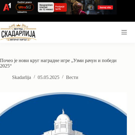
Skip
to
content
Почео је нови круг наградне игре „Узми рачун и победи
2025“
Skadarlija
05.05.2025
Вести