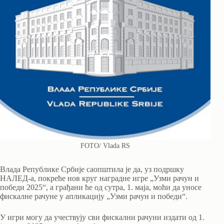
FOTO/ Vlada RS
Влада Републике Србије саопштила је да, уз подршку
НАЛЕД-а, покреће нов круг наградне игре „Узми рачун и
победи 2025“, а грађани ће од сутра, 1. маја, моћи да уносе
фискалне рачуне у апликацију „Узми рачун и победи“.
У игри могу да учествују сви фискални рачуни издати од 1.