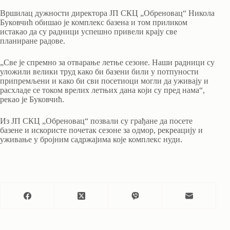
Вршилац дужности директора ЈП СКЦ „Обреновац“ Никола
Буковчић обишао је комплекс базена и том приликом
истакао да су радници успешно привели крају све
планиране радове.
„Све је спремно за отварање летње сезоне. Наши радници су
уложили велики труд како би базени били у потпуности
припремљени и како би сви посетиоци могли да уживају и
расхладе се током врелих летњих дана који су пред нама“,
рекао је Буковчић.
Из ЈП СКЦ „Обреновац“ позвали су грађане да посете
базене и искористе почетак сезоне за одмор, рекреацију и
уживање у бројним садржајима које комплекс нуди.