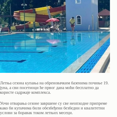
Летња сезона купања на обреновачким базенима почиње 19.
јуна, а сви посетиоци ће првог дана моћи бесплатно да
користе садржаје комплекса.
Уочи отварања сезоне завршене су све неопходне припреме
како би купачима били обезбеђени безбедни и квалитетни
услови за боравак током летњих месеци.