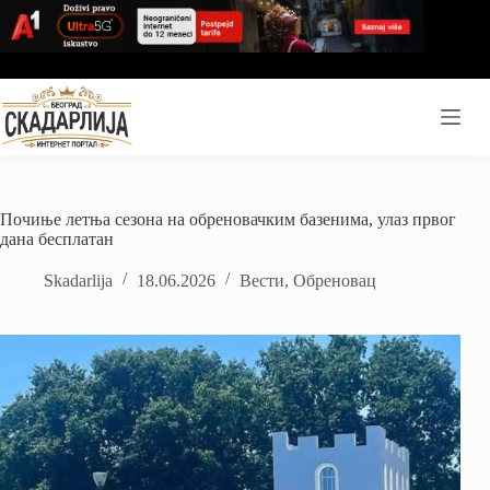
Skip
to
content
Почиње летња сезона на обреновачким базенима, улаз првог
дана бесплатан
Skadarlija
18.06.2026
Вести
,
Обреновац