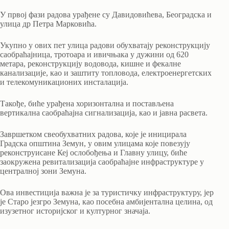
У првој фази радова урађене су Давидовићева, Београдска и
улица др Петра Марковића.
Укупно у ових пет улица радови обухватају реконструкцију
саобраћајница, тротоара и ивичњака у дужини од 620
метара, реконструкцију водовода, кишне и фекалне
канализације, као и заштиту топловода, електроенергетских
и телекомуникационих инсталација.
Такође, биће урађена хоризонтална и постављена
вертикална саобраћајна сигнализација, као и јавна расвета.
Завршетком свеобухватних радова, које је иницирала
Градска општина Земун, у овим улицама које повезују
реконструисане Кеј ослобођења и Главну улицу, биће
заокружена ревитализација саобраћајне инфраструктуре у
централној зони Земуна.
Ова инвестиција важна је за туристичку инфраструктуру, јер
је Старо језгро Земуна, као посебна амбијентална целина, од
изузетног историјског и културног значаја.