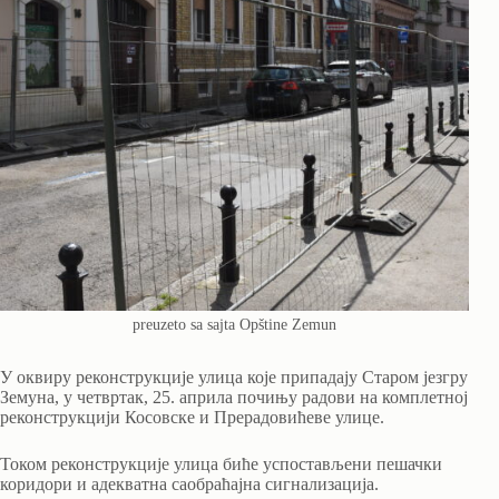
preuzeto sa sajta Opštine Zemun
У оквиру реконструкције улица које припадају Старом језгру
Земуна, у четвртак, 25. априла почињу радови на комплетној
реконструкцији Косовске и Прерадовићеве улице.
Током реконструкције улица биће успостављени пешачки
коридори и адекватна саобраћајна сигнализација.