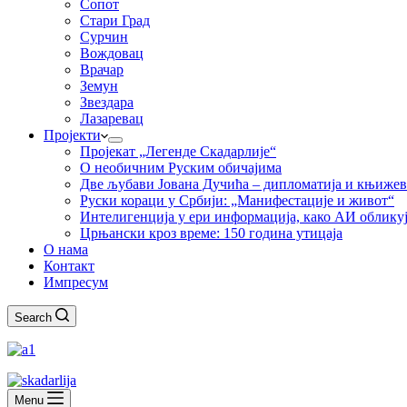
Сопот
Стари Град
Сурчин
Вождовац
Врачар
Земун
Звездара
Лазаревац
Пројекти
Пројекат „Легенде Скадарлије“
О необичним Руским обичајима
Две љубави Јована Дучића – дипломатија и књиже
Руски кораци у Србији: „Манифестације и живот“
Интелигенција у ери информација, како АИ облику
Црњански кроз време: 150 година утицаја
О нама
Контакт
Импресум
Search
Menu