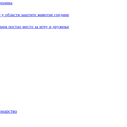
орцима
е у области заштите животне средине
парк постао место за игру и дружење
инарство