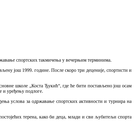
државање спортских такмичења у вечерњим терминима.
вљену још 1999. године. После скоро три деценије, спортисти и
.
сновне школе „Коста Ђукић“, где ће бити постављено још осам
 и уређењу подлоге.
ђења услова за одржавање спортских активности и турнира на
остојећих терена, како би деца, млади и сви љубитељи спорта