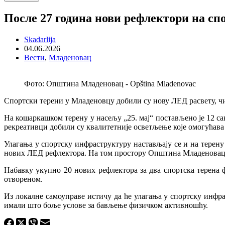
После 27 година нови рефлектори на с
Skadarlija
04.06.2026
Вести
,
Младеновац
Фото: Општина Младеновац - Opština Mladenovac
Спортски терени у Младеновцу добили су нову ЛЕД расвету, ч
На кошаркашком терену у насељу „25. мај“ постављено је 12 са
рекреативци добили су квалитетније осветљење које омогућава
Улагања у спортску инфраструктуру настављају се и на терен
нових ЛЕД рефлектора. На том простору Општина Младеновац 
Набавку укупно 20 нових рефлектора за два спортска терена
отвореном.
Из локалне самоуправе истичу да ће улагања у спортску инфр
имали што боље услове за бављење физичком активношћу.