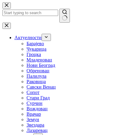
Skip
to
content
No
results
Актуелности
Барајево
Чукарица
Гроцка
Младеновац
Нови Београд
Обреновац
Палилула
Раковица
Савски Венац
Сопот
Стари Град
Сурчин
Вождовац
Врачар
Земун
Звездара
Лазаревац