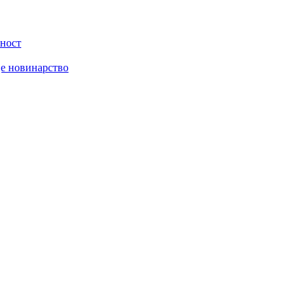
вност
је новинарство