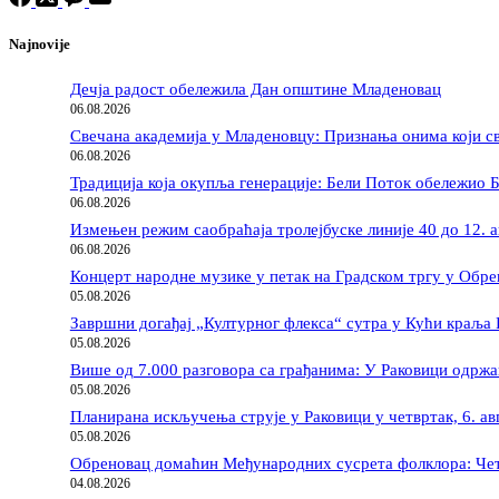
Najnovije
Дечја радост обележила Дан општине Младеновац
06.08.2026
Свечана академија у Младеновцу: Признања онима који св
06.08.2026
Традиција која окупља генерације: Бели Поток обележио 
06.08.2026
Измењен режим саобраћаја тролејбуске линије 40 до 12. а
06.08.2026
Концерт народне музике у петак на Градском тргу у Обр
05.08.2026
Завршни догађај „Културног флекса“ сутра у Кући краља
05.08.2026
Више од 7.000 разговора са грађанима: У Раковици одрж
05.08.2026
Планирана искључења струје у Раковици у четвртак, 6. ав
05.08.2026
Обреновац домаћин Међународних сусрета фолклора: Чети
04.08.2026