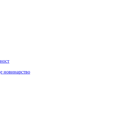
вност
је новинарство