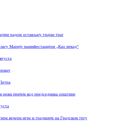
ојим радом остављају трајан траг
Благу Марију манифестацијом „Као некад“
вгуста
еновцу
 Петра
ан нови пријем код председника општине
густа
ри вечери игре и традиције на Градском тргу