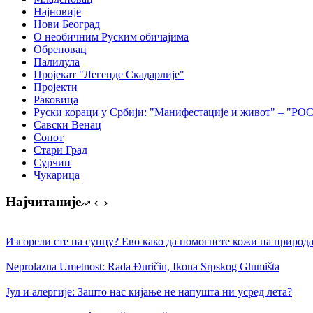
Најновије
Нови Београд
О необичним Руским обичајима
Обреновац
Палилула
Пројекат "Легенде Скадарлије"
Пројекти
Раковица
Руски кораци у Србији: "Манифестације и живот"
Савски Венац
Сопот
Стари Град
Сурчин
Чукарица
Најчитаније
Изгорели сте на сунцу? Ево како да помогнете кожи на природ
Neprolazna Umetnost: Rada Đuričin, Ikonа Srpskog Glumištа
Јул и алергије: Зашто нас кијање не напушта ни усред лета?