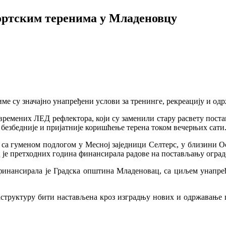
портским теренима у Младеновцу
име су значајно унапређени услови за тренинге, рекреацију и о
времених ЛЕД рефлектора, који су заменили стару расвету поста
 безбедније и пријатније коришћење терена током вечерњих сати
у са гуменом подлогом у Месној заједници Селтерс, у близини О
је претходних година финансирала радове на постављању ограде
 финансирала је Градска општина Младеновац, са циљем унапре
аструктуру бити настављена кроз изградњу нових и одржавање п