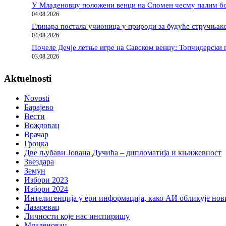
У Младеновцу положени венци на Спомен чесму палим б
04.08.2026
Глинара постала учионица у природи за будуће стручњак
04.08.2026
Почеле Дечје летње игре на Савском венцу: Топчидерски 
03.08.2026
Aktuelnosti
Novosti
Барајево
Вести
Вождовац
Врачар
Гроцка
Две љубави Јована Дучића – дипломатија и књижевност
Звездара
Земун
Избори 2023
Избори 2024
Интелигенција у ери информација, како АИ обликује нов
Лазаревац
Личности које нас инспиришу
Младеновац