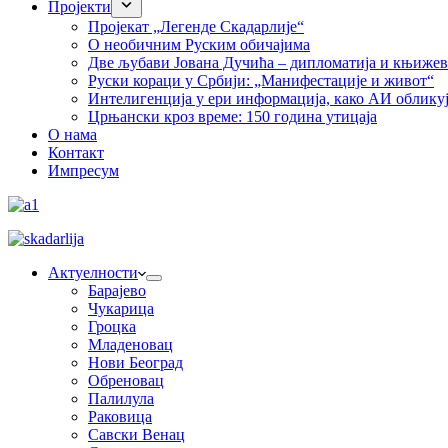
Пројекти
Пројекат „Легенде Скадарлије“
О необичним Руским обичајима
Две љубави Јована Дучића – дипломатија и књиже
Руски кораци у Србији: „Манифестације и живот“
Интелигенција у ери информација, како АИ облику
Црњански кроз време: 150 година утицаја
О нама
Контакт
Импресум
Актуелности
Барајево
Чукарица
Гроцка
Младеновац
Нови Београд
Обреновац
Палилула
Раковица
Савски Венац