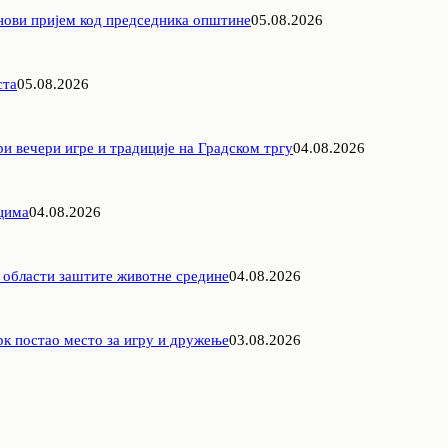
 нови пријем код председника општине
05.08.2026
ста
05.08.2026
 вечери игре и традиције на Градском тргу
04.08.2026
цима
04.08.2026
у области заштите животне средине
04.08.2026
рк постао место за игру и дружење
03.08.2026