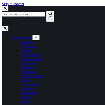
Skip to content
No results
Актуелности
Барајево
Чукарица
Гроцка
Младеновац
Нови Београд
Обреновац
Палилула
Раковица
Савски Венац
Сопот
Стари Град
Сурчин
Вождовац
Врачар
Земун