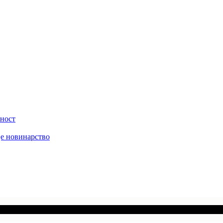
вност
је новинарство