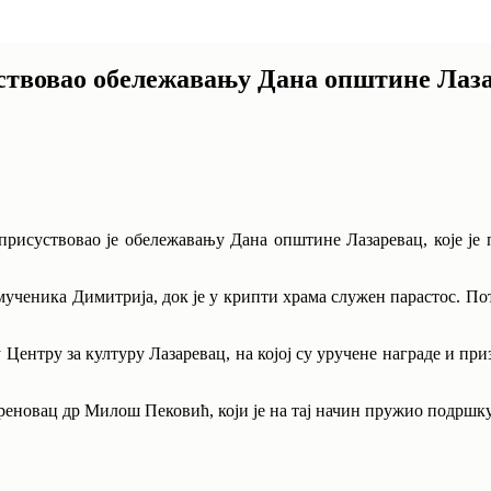
твовао обележавању Дана општине Лаз
суствовао је обележавању Дана општине Лазаревац, које је п
ученика Димитрија, док је у крипти храма служен парастос. По
 Центру за културу Лазаревац, на којој су уручене награде и п
еновац др Милош Пековић, који је на тај начин пружио подршку