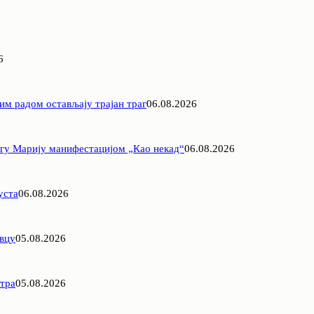
6
им радом остављају трајан траг
06.08.2026
агу Марију манифестацијом „Као некад“
06.08.2026
уста
06.08.2026
овцу
05.08.2026
етра
05.08.2026