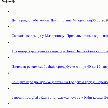
Najnovije
Дечја радост обележила Дан општине Младеновац
06.08.202
Свечана академија у Младеновцу: Признања онима који свој
Традиција која окупља генерације: Бели Поток обележио Бл
Измењен режим саобраћаја тролејбуске линије 40 до 12. авг
Концерт народне музике у петак на Градском тргу у Обрен
Завршни догађај „Културног флекса“ сутра у Кући краља П