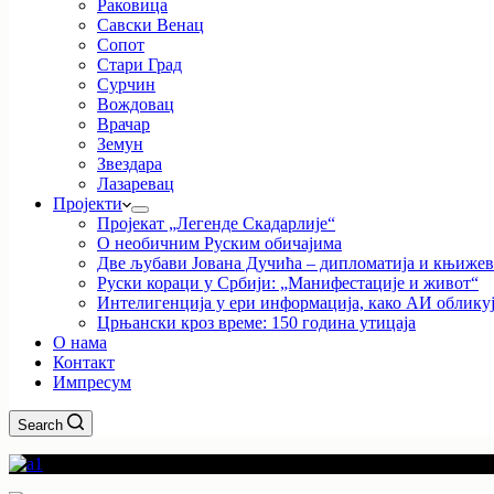
Раковица
Савски Венац
Сопот
Стари Град
Сурчин
Вождовац
Врачар
Земун
Звездара
Лазаревац
Пројекти
Пројекат „Легенде Скадарлије“
О необичним Руским обичајима
Две љубави Јована Дучића – дипломатија и књиже
Руски кораци у Србији: „Манифестације и живот“
Интелигенција у ери информација, како АИ облику
Црњански кроз време: 150 година утицаја
О нама
Контакт
Импресум
Search