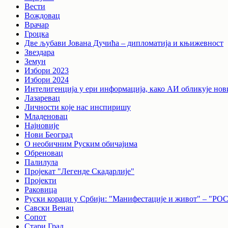
Вести
Вождовац
Врачар
Гроцка
Две љубави Јована Дучића – дипломатија и књижевност
Звездара
Земун
Избори 2023
Избори 2024
Интелигенција у ери информација, како АИ обликује нов
Лазаревац
Личности које нас инспиришу
Младеновац
Најновије
Нови Београд
О необичним Руским обичајима
Обреновац
Палилула
Пројекат "Легенде Скадарлије"
Пројекти
Раковица
Руски кораци у Србији: "Манифестације и живот"
Савски Венац
Сопот
Стари Град