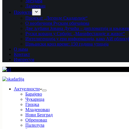
Звездара
Лазаревац
Пројекти
Пројекат „Легенде Скадарлије“
О необичним Руским обичајима
Две љубави Јована Дучића – дипломатија и књиже
Руски кораци у Србији: „Манифестације и живот“
Интелигенција у ери информација, како АИ облику
Црњански кроз време: 150 година утицаја
О нама
Контакт
Импресум
Актуелности
Барајево
Чукарица
Гроцка
Младеновац
Нови Београд
Обреновац
Палилула