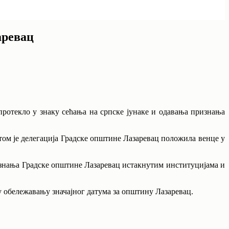
аревац
ротекло у знаку сећања на српске јунаке и одавања признања
том је делегација Градске општине Лазаревац положила венце у
ризнања Градске општине Лазаревац истакнутим институцијама и
 обележавању значајног датума за општину Лазаревац.