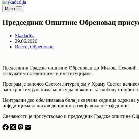
Menu
Председник Општине Обреновац присус
Skadarlija
29.06.2026
Вести
,
Обреновац
Председник Градске општине Обреновац др Милош Пековић при
заслужним појединцима и институцијама.
Програм је започео Светом литургијом у Храму Светог великом
част српским јунацима који су дали живот за слободу отаџбине.
Централни део обележавања била је свечана седница одржана у
појединцима за њихов допринос развоју локалне заједнице.
Свечаности је присуствовао и председник Градске општине Обр