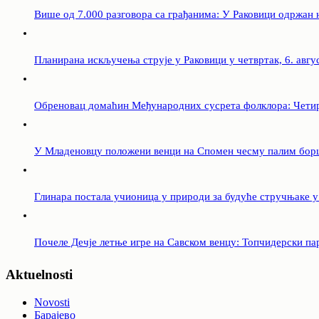
Више од 7.000 разговора са грађанима: У Раковици одржан
Планирана искључења струје у Раковици у четвртак, 6. авгу
Обреновац домаћин Међународних сусрета фолклора: Четири
У Младеновцу положени венци на Спомен чесму палим бор
Глинара постала учионица у природи за будуће стручњаке 
Почеле Дечје летње игре на Савском венцу: Топчидерски па
Aktuelnosti
Novosti
Барајево