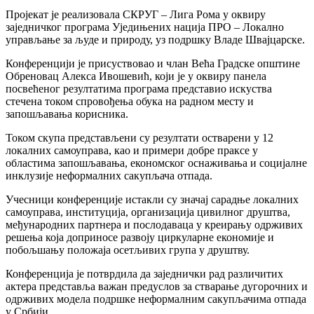
Пројекат је реализовала СКРУГ – Лига Рома у оквиру
заједничког програма Уједињених нација ПРО – Локално
управљање за људе и природу, уз подршку Владе Швајцарске.
Конференцији је присуствовао и члан Већа Градске општине
Обреновац Алекса Ивошевић, који је у оквиру панела
посвећеног резултатима програма представио искуства
стечена током спровођења обука на радном месту и
запошљавања корисника.
Током скупа представљени су резултати остварени у 12
локалних самоуправа, као и примери добре праксе у
областима запошљавања, економског оснаживања и социјалне
инклузије неформалних сакупљача отпада.
Учесници конференције истакли су значај сарадње локалних
самоуправа, институција, организација цивилног друштва,
међународних партнера и послодаваца у креирању одрживих
решења која доприносе развоју циркуларне економије и
побољшању положаја осетљивих група у друштву.
Конференција је потврдила да заједнички рад различитих
актера представља важан предуслов за стварање дугорочних и
одрживих модела подршке неформалним сакупљачима отпада
у Србији.