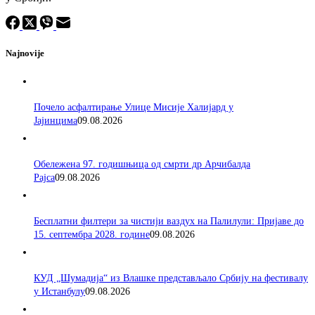
Najnovije
Почело асфалтирање Улице Мисије Халијард у
Јајинцима
09.08.2026
Обележена 97. годишњица од смрти др Арчибалда
Рајса
09.08.2026
Бесплатни филтери за чистији ваздух на Палилули: Пријаве до
15. септембра 2028. године
09.08.2026
КУД „Шумадија“ из Влашке представљало Србију на фестивалу
у Истанбулу
09.08.2026