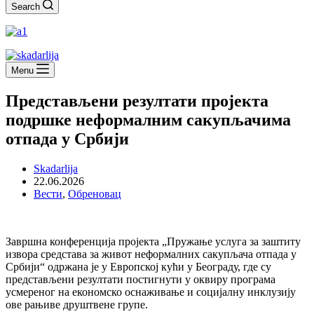
Search
Menu
Представљени резултати пројекта
подршке неформалним сакупљачима
отпада у Србији
Skadarlija
22.06.2026
Вести
,
Обреновац
Завршна конференција пројекта „Пружање услуга за заштиту
извора средстава за живот неформалних сакупљача отпада у
Србији“ одржана је у Европској кући у Београду, где су
представљени резултати постигнути у оквиру програма
усмереног на економско оснаживање и социјалну инклузију
ове рањиве друштвене групе.