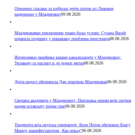
Отворено гласање за најбољи дечји цртеж из Ликовне
радионице у Младеновцу
09.08.2026
Младеновачки пензионери траже боље услове: Сузана Васић
најавила подршку у решавању проблема просторија
08.08.2026
Интензивно чишћење кишне канализације у Младеновцу:
Уклањају се наслаге и до једног метра
08.08.2026
Дечја радост обележила Дан општине Младеновац
06.08.2026
Свечана академија у Младеновцу: Признања онима који својим
радом остављају трајан траг
06.08.2026
Традиција која окупља генерације: Бели Поток обележио Благу
Марију манифестацијом „Као некад“
06.08.2026