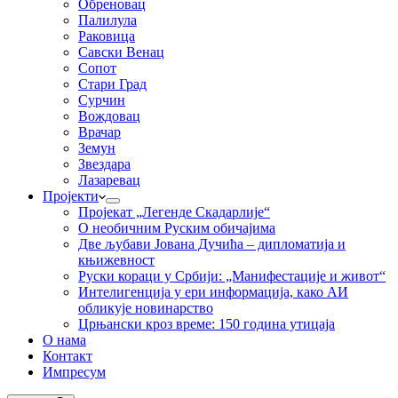
Обреновац
Палилула
Раковица
Савски Венац
Сопот
Стари Град
Сурчин
Вождовац
Врачар
Земун
Звездара
Лазаревац
Пројекти
Пројекат „Легенде Скадарлије“
О необичним Руским обичајима
Две љубави Јована Дучића – дипломатија и
књижевност
Руски кораци у Србији: „Манифестације и живот“
Интелигенција у ери информација, како АИ
обликује новинарство
Црњански кроз време: 150 година утицаја
О нама
Контакт
Импресум