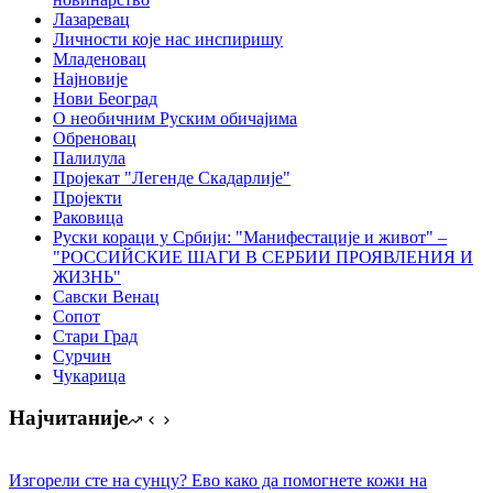
Лазаревац
Личности које нас инспиришу
Младеновац
Најновије
Нови Београд
О необичним Руским обичајима
Обреновац
Палилула
Пројекат "Легенде Скадарлије"
Пројекти
Раковица
Руски кораци у Србији: "Манифестације и живот" –
"РОССИЙСКИЕ ШАГИ В СЕРБИИ ПРОЯВЛЕНИЯ И
ЖИЗНЬ"
Савски Венац
Сопот
Стари Град
Сурчин
Чукарица
Најчитаније
Изгорели сте на сунцу? Ево како да помогнете кожи на