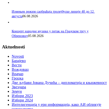
Измењен режим саобраћаја тролејбуске линије 40 до 12.
августа
06.08.2026
Концерт народне музике у петак на Градском тргу у
Обреновцу
05.08.2026
Aktuelnosti
Novosti
Барајево
Вести
Вождовац
Врачар
Гроцка
Две љубави Јована Дучића – дипломатија и књижевност
Звездара
Земун
Избори 2023
Избори 2024
Интелигенција у ери информација, како АИ обликује
новинарство