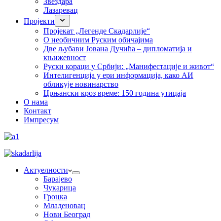
Звездара
Лазаревац
Пројекти
Пројекат „Легенде Скадарлије“
О необичним Руским обичајима
Две љубави Јована Дучића – дипломатија и
књижевност
Руски кораци у Србији: „Манифестације и живот“
Интелигенција у ери информација, како АИ
обликује новинарство
Црњански кроз време: 150 година утицаја
О нама
Контакт
Импресум
Актуелности
Барајево
Чукарица
Гроцка
Младеновац
Нови Београд