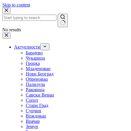
Skip to content
No results
Актуелности
Барајево
Чукарица
Гроцка
Младеновац
Нови Београд
Обреновац
Палилула
Раковица
Савски Венац
Сопот
Стари Град
Сурчин
Вождовац
Врачар
Земун