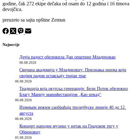
godine, čak 272 ekipe dečaka od osam do 12 godina i 16 timova
devojčica.
preuzeto sa sajta opštine Zemun
Najnovije
Дечја радост обележила Дан општине Младеновац
06.08.2026
Свечана академија у Младеновцу: Признања онима који
својим радом остављају трајан траг
06.08.2026
Традиција која окупља генерације: Бели Поток обележио
Благу Марију манифестацијом „Као некад“
06.08.2026
Измењен режим саобраћаја тролејбуске линије 40 до 12.
августа
06.08.2026
Концерт народне музике у петак на Градском тргу у
Обреновцу
05.08.2026