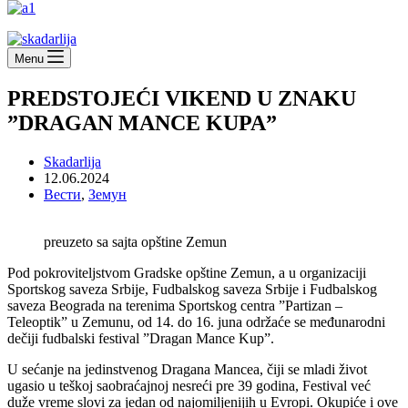
Menu
PREDSTOJEĆI VIKEND U ZNAKU
”DRAGAN MANCE KUPA”
Skadarlija
12.06.2024
Вести
,
Земун
preuzeto sa sajta opštine Zemun
Pod pokroviteljstvom Gradske opštine Zemun, a u organizaciji
Sportskog saveza Srbije, Fudbalskog saveza Srbije i Fudbalskog
saveza Beograda na terenima Sportskog centra ”Partizan –
Teleoptik” u Zemunu, od 14. do 16. juna održaće se međunarodni
dečiji fudbalski festival ”Dragan Mance Kup”.
U sećanje na jedinstvenog Dragana Mancea, čiji se mladi život
ugasio u teškoj saobraćajnoj nesreći pre 39 godina, Festival već
duže vreme slovi za jedan od najomiljenijih u Evropi. Okupiće i ove