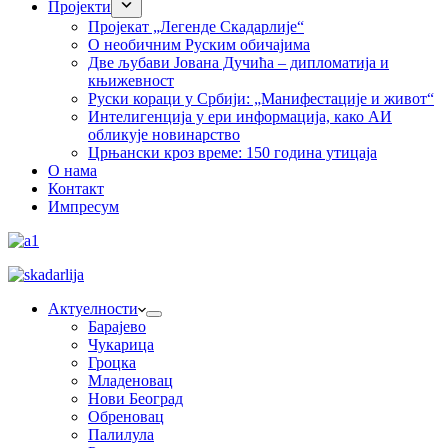
Пројекти
Пројекат „Легенде Скадарлије“
О необичним Руским обичајима
Две љубави Јована Дучића – дипломатија и
књижевност
Руски кораци у Србији: „Манифестације и живот“
Интелигенција у ери информација, како АИ
обликује новинарство
Црњански кроз време: 150 година утицаја
О нама
Контакт
Импресум
Актуелности
Барајево
Чукарица
Гроцка
Младеновац
Нови Београд
Обреновац
Палилула