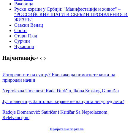
Раковица
Руски кораци у Србији: "Манифестације и живот" –
"РОССИЙСКИЕ ШАГИ В СЕРБИИ ПРОЯВЛЕНИЯ И
ЖИЗНЬ"
Савски Венац
Сопот
Стари Град
Сурчин
Чукарица
Најчитаније
Изгорели сте на сунцу? Ево како да помогнете кожи на
природан начин
Neprolazna Umetnost: Rada Đuričin, Ikonа Srpskog Glumištа
Јул и алергије: Зашто нас кијање не напушта ни усред лета?
Radoje Domanović: Satiričar i Kritičar Sa Neprolaznom
Relelvancijom
Пријатељи портала