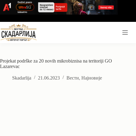
Skip
to
content
Projekat podrške za 20 novih mikrobiznisa na teritoriji GO
Lazarevac
Skadarlija
21.06.2023
Вести
,
Најновије