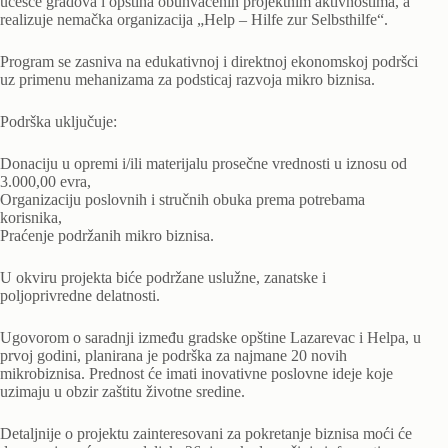
učešće gradova i opština obuhvaćenih projektnim aktivnostima, a
realizuje nemačka organizacija „Help – Hilfe zur Selbsthilfe“.
Program se zasniva na edukativnoj i direktnoj ekonomskoj podršci
uz primenu mehanizama za podsticaj razvoja mikro biznisa.
Podrška uključuje:
Donaciju u opremi i/ili materijalu prosečne vrednosti u iznosu od
3.000,00 evra,
Organizaciju poslovnih i stručnih obuka prema potrebama
korisnika,
Praćenje podržanih mikro biznisa.
U okviru projekta biće podržane uslužne, zanatske i
poljoprivredne delatnosti.
Ugovorom o saradnji između gradske opštine Lazarevac i Helpa, u
prvoj godini, planirana je podrška za najmane 20 novih
mikrobiznisa. Prednost će imati inovativne poslovne ideje koje
uzimaju u obzir zaštitu životne sredine.
Detaljnije o projektu zainteresovani za pokretanje biznisa moći će