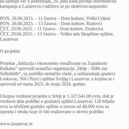
da saznaju već u ponedeljak, 26. juna kada počinje informativna
kampanja u Lazarevcu i održava se po sledećem rasporedu:
PON, 26.06.2023. – 11 časova – Dom kulture, Veliki Crljeni
PON, 26.06.2023. – 13 časova – Dom kulture, Rudovci
ČET, 29.06.2023. – 11 časova – Dom kulture, Dudovica
ČET, 29.06.2023. – 13 časova – Velika sala Skupštine opštine,
Lazarevac
O projektu:
Projekat „Inkluzija i ekonomsko osnaživanje na Zapadnom
Balkanu“ sprovodi nemačka organizacija „Help – Hilfe zur
Selbsthilfe“, uz podršku nemačke vlade, a sufinansiraju gradovi
Leskovac, Niš i Pirot i opštine Svrljig i Lazarevac u kojima se i
sprovodi od marta 2023. do kraja 2024. godine.
Ukupna vrednost projekta u Srbiji je 1.327.641,00 evra, dok je
vrednost dela podrške u gradskoj opštini Lazarevac 120 hiljada
evra sa učešćem gradske opštine u iznosu od 48,000 evra za
opremu i obuke koje će biti realizovane u okviru podrške.
www.lazarevac.rs