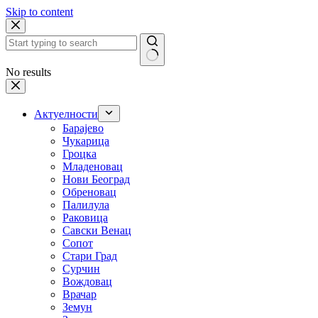
Skip to content
No results
Актуелности
Барајево
Чукарица
Гроцка
Младеновац
Нови Београд
Обреновац
Палилула
Раковица
Савски Венац
Сопот
Стари Град
Сурчин
Вождовац
Врачар
Земун