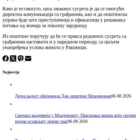
Како је истакнуто, циљ оваквих сусрета је да се омогући
директна комуникација са грађанима, као и да општинска
управа буде што приступачнија и ефикаснија у решавању
питања од значаја за локалну заједницу.
Из општине поручују да ће се пракса редовних сусрета са
грађанима наставити и у наредном периоду, са циљем
унапређења услова живота у Раковици.
Najnovije
Дечја радост обележила Дан општине Младеновац
06.08.2026
Свечана академија у Младеновцу: Признања онима који својим
радом остављају трајан траг
06.08.2026