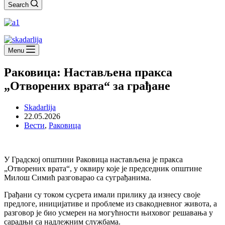
Search
Menu
Раковица: Настављена пракса
„Отворених врата“ за грађане
Skadarlija
22.05.2026
Вести
,
Раковица
У Градској општини Раковица настављена је пракса
„Отворених врата“, у оквиру које је председник општине
Милош Симић разговарао са суграђанима.
Грађани су током сусрета имали прилику да изнесу своје
предлоге, иницијативе и проблеме из свакодневног живота, а
разговор је био усмерен на могућности њиховог решавања у
сарадњи са надлежним службама.