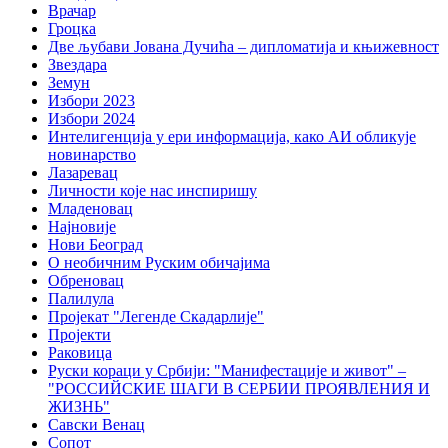
Врачар
Гроцка
Две љубави Јована Дучића – дипломатија и књижевност
Звездара
Земун
Избори 2023
Избори 2024
Интелигенција у ери информација, како АИ обликује
новинарство
Лазаревац
Личности које нас инспиришу
Младеновац
Најновије
Нови Београд
О необичним Руским обичајима
Обреновац
Палилула
Пројекат "Легенде Скадарлије"
Пројекти
Раковица
Руски кораци у Србији: "Манифестације и живот" –
"РОССИЙСКИЕ ШАГИ В СЕРБИИ ПРОЯВЛЕНИЯ И
ЖИЗНЬ"
Савски Венац
Сопот