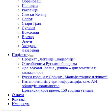
Обреновац
Палилула
Раковица
Савски Венац
Сопот
Стари Град
Сурчин
Вождовац
Врачар
Земун
Звездара
Лазаревац
Пројекти
Пројекат „Легенде Скадарлије“
О необичним Руским обичајима
Две љубави Јована Дучића – дипломатија и
књижевност
Руски кораци у Србији: „Манифестације и живот“
Интелигенција у ери информација, како АИ
обликује новинарство
Црњански кроз време: 150 година утицаја
О нама
Контакт
Импресум