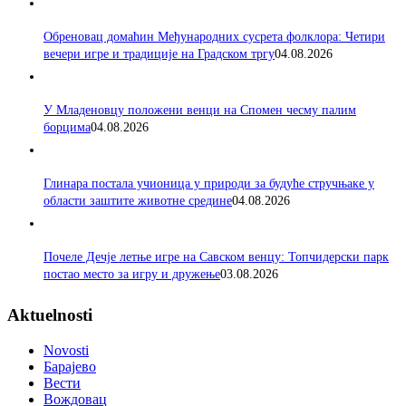
Обреновац домаћин Међународних сусрета фолклора: Четири
вечери игре и традиције на Градском тргу
04.08.2026
У Младеновцу положени венци на Спомен чесму палим
борцима
04.08.2026
Глинара постала учионица у природи за будуће стручњаке у
области заштите животне средине
04.08.2026
Почеле Дечје летње игре на Савском венцу: Топчидерски парк
постао место за игру и дружење
03.08.2026
Aktuelnosti
Novosti
Барајево
Вести
Вождовац