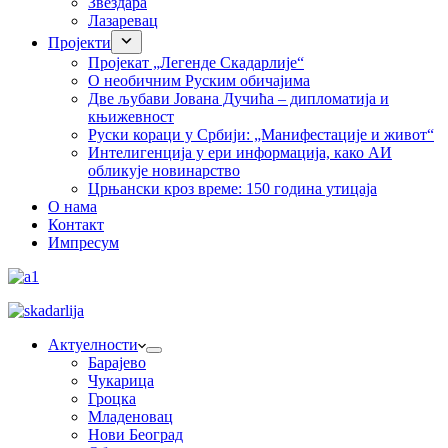
Звездара
Лазаревац
Пројекти
Пројекат „Легенде Скадарлије“
О необичним Руским обичајима
Две љубави Јована Дучића – дипломатија и
књижевност
Руски кораци у Србији: „Манифестације и живот“
Интелигенција у ери информација, како АИ
обликује новинарство
Црњански кроз време: 150 година утицаја
О нама
Контакт
Импресум
Актуелности
Барајево
Чукарица
Гроцка
Младеновац
Нови Београд