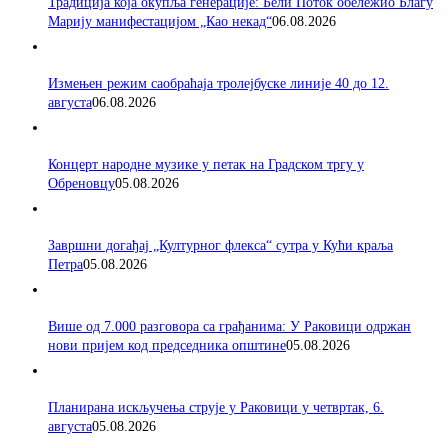
Традиција која окупља генерације: Бели Поток обележио Благу
Марију манифестацијом „Као некад“
06.08.2026
Измењен режим саобраћаја тролејбуске линије 40 до 12.
августа
06.08.2026
Концерт народне музике у петак на Градском тргу у
Обреновцу
05.08.2026
Завршни догађај „Културног флекса“ сутра у Кући краља
Петра
05.08.2026
Више од 7.000 разговора са грађанима: У Раковици одржан
нови пријем код председника општине
05.08.2026
Планирана искључења струје у Раковици у четвртак, 6.
августа
05.08.2026