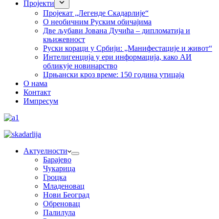
Пројекти
Пројекат „Легенде Скадарлије“
О необичним Руским обичајима
Две љубави Јована Дучића – дипломатија и
књижевност
Руски кораци у Србији: „Манифестације и живот“
Интелигенција у ери информација, како АИ
обликује новинарство
Црњански кроз време: 150 година утицаја
О нама
Контакт
Импресум
Актуелности
Барајево
Чукарица
Гроцка
Младеновац
Нови Београд
Обреновац
Палилула