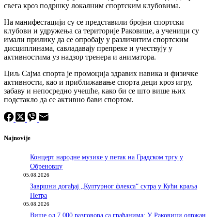
свега кроз подршку локалним спортским клубовима.
На манифестацији су се представили бројни спортски
клубови и удружења са територије Раковице, а ученици су
имали прилику да се опробају у различитим спортским
дисциплинама, савладавају препреке и учествују у
активностима уз надзор тренера и аниматора.
Циљ Сајма спорта је промоција здравих навика и физичке
активности, као и приближавање спорта деци кроз игру,
забаву и непосредно учешће, како би се што више њих
подстакло да се активно бави спортом.
Najnovije
Концерт народне музике у петак на Градском тргу у
Обреновцу
05.08.2026
Завршни догађај „Културног флекса“ сутра у Кући краља
Петра
05.08.2026
Више од 7.000 разговора са грађанима: У Раковици одржан