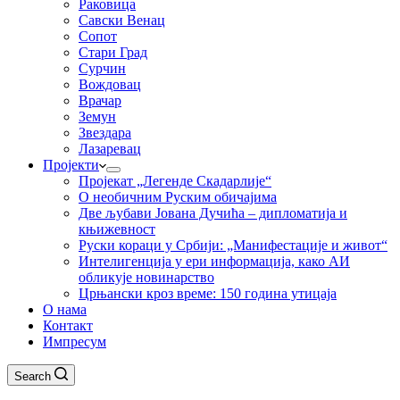
Раковица
Савски Венац
Сопот
Стари Град
Сурчин
Вождовац
Врачар
Земун
Звездара
Лазаревац
Пројекти
Пројекат „Легенде Скадарлије“
О необичним Руским обичајима
Две љубави Јована Дучића – дипломатија и
књижевност
Руски кораци у Србији: „Манифестације и живот“
Интелигенција у ери информација, како АИ
обликује новинарство
Црњански кроз време: 150 година утицаја
О нама
Контакт
Импресум
Search