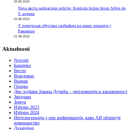
03.08.2026
Nova akcija saobraćajne policije: Kontrola brzine širom Srbije do
9. avgusta
03.08.2026
У понедељак обустава саобраћаја на више локација у
Раковици
01.08.2026
Aktuelnosti
Novosti
Барајево
Вести
Вождовац
Врачар
Гроцка
Две љубави Јована Дучића – дипломатија и књижевност
Звездара
Земун
Избори 2023
Избори 2024
Интелигенција у ери информација, како АИ обликује
новинарство
Лазаревац