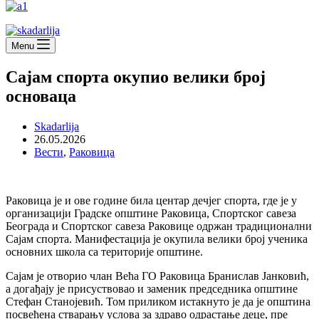
Menu
Сајам спорта окупио велики број
основаца
Skadarlija
26.05.2026
Вести
,
Раковица
Раковица је и ове године била центар дечјег спорта, где је у
организацији Градске општине Раковица, Спортског савеза
Београда и Спортског савеза Раковице одржан традиционални
Сајам спорта. Манифестација је окупила велики број ученика
основних школа са територије општине.
Сајам је отворио члан Већа ГО Раковица Бранислав Јанковић,
а догађају је присуствовао и заменик председника општине
Стефан Станојевић. Том приликом истакнуто је да је општина
посвећена стварању услова за здраво одрастање деце, пре