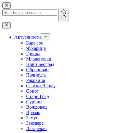
Skip
to
content
No
results
Актуелности
Барајево
Чукарица
Гроцка
Младеновац
Нови Београд
Обреновац
Палилула
Раковица
Савски Венац
Сопот
Стари Град
Сурчин
Вождовац
Врачар
Земун
Звездара
Лазаревац