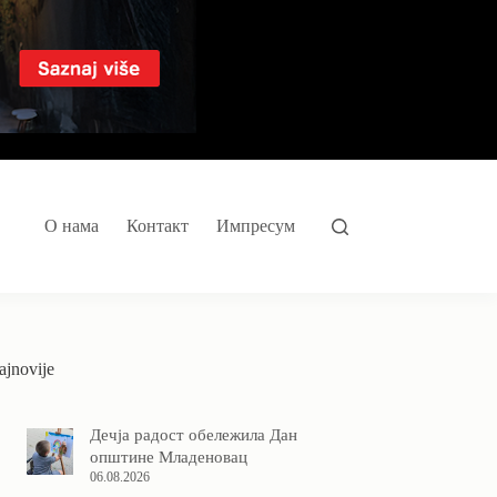
О нама
Контакт
Импресум
ajnovije
Дечја радост обележила Дан
општине Младеновац
06.08.2026