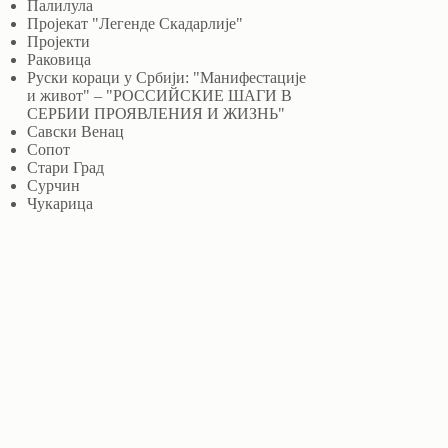
Палилула
Пројекат "Легенде Скадарлије"
Пројекти
Раковица
Руски кораци у Србији: "Манифестације
и живот" – "РОССИЙСКИЕ ШАГИ В
СЕРБИИ ПРОЯВЛЕНИЯ И ЖИЗНЬ"
Савски Венац
Сопот
Стари Град
Сурчин
Чукарица