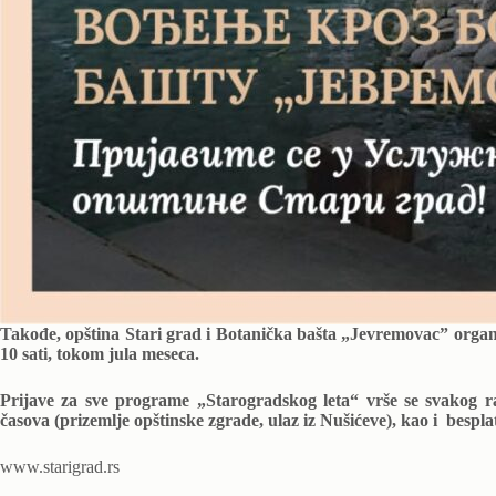
Takođe, opština Stari grad i Botanička bašta „Jevremovac” organ
10 sati, tokom jula meseca.
Prijave za sve programe „Starogradskog leta“ vrše se svakog
časova (prizemlje opštinske zgrade, ulaz iz Nušićeve), kao i bespl
www.starigrad.rs