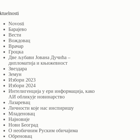
ktuelnosti
Novosti
Барајево
Вести
Вождовац
Врачар
Гроцка
Две љубави Јована Дучића –
дипломатија и књижевност
Звездара
Земун
Избори 2023
Избори 2024
Интелигенција у ери информација, како
АИ обликује новинарство
Лазаревац
Личности које нас инспиришу
Младеновац
Најновије
Нови Београд
О необичним Руским обичајима
Обреновац