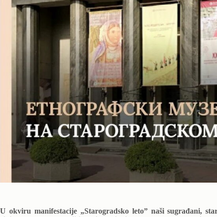
U okviru manifestacije „Starogradsko leto” naši sugrađani, star