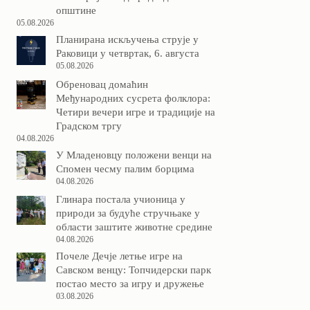
општине
05.08.2026
Планирана искључења струје у
Раковици у четвртак, 6. августа
05.08.2026
Обреновац домаћин
Међународних сусрета фолклора:
Четири вечери игре и традиције на
Градском тргу
04.08.2026
У Младеновцу положени венци на
Спомен чесму палим борцима
04.08.2026
Глинара постала учионица у
природи за будуће стручњаке у
области заштите животне средине
04.08.2026
Почеле Дечје летње игре на
Савском венцу: Топчидерски парк
постао место за игру и дружење
03.08.2026