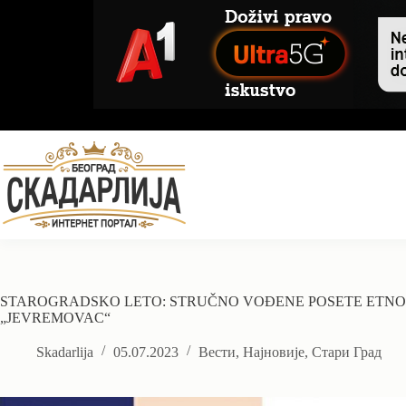
Skip
to
content
STAROGRADSKO LETO: STRUČNO VOĐENE POSETE ETNO
„JEVREMOVAC“
Skadarlija
05.07.2023
Вести
,
Најновије
,
Стари Град