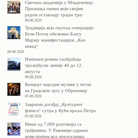
Свечана академија у Младеновцу:
Признања онима који својим
радом остављају трајан траг
06.08.2026
Традиција која окупља генерације:
Бели Поток обележио Благу
Марију манифестацијом „Као
некад“
06.08.2026
Измењен режим саобраћаја
тролејбуске линије 40 до 12.
августа
06.08.2026
Концерт народне музике у петак
на Градском тргу у Обреновцу
05.08.2026
Завршни догађај „Културног
флекса“ сутра у Кући краља Петра
05.08.2026
Више од 7.000 разговора са
грађанима: У Раковици одржан
нови пријем код председника