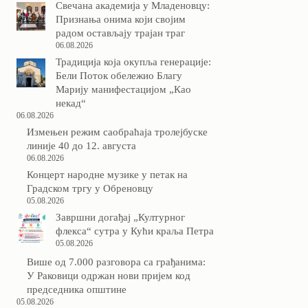
Свечана академија у Младеновцу:
Признања онима који својим
радом остављају трајан траг
06.08.2026
Традиција која окупља генерације:
Бели Поток обележио Благу
Марију манифестацијом „Као
некад“
06.08.2026
Измењен режим саобраћаја тролејбуске
линије 40 до 12. августа
06.08.2026
Концерт народне музике у петак на
Градском тргу у Обреновцу
05.08.2026
Завршни догађај „Културног
флекса“ сутра у Кући краља Петра
05.08.2026
Више од 7.000 разговора са грађанима:
У Раковици одржан нови пријем код
председника општине
05.08.2026