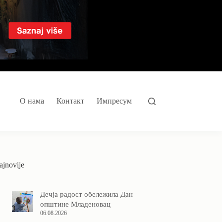
О нама
Контакт
Импресум
ajnovije
Дечја радост обележила Дан
општине Младеновац
06.08.2026