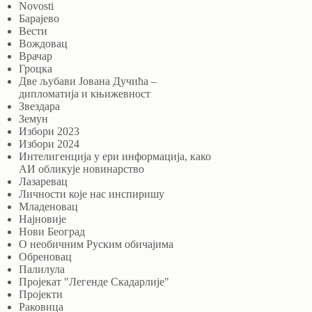
Novosti
Барајево
Вести
Вождовац
Врачар
Гроцка
Две љубави Јована Дучића –
дипломатија и књижевност
Звездара
Земун
Избори 2023
Избори 2024
Интелигенција у ери информација, како
АИ обликује новинарство
Лазаревац
Личности које нас инспиришу
Младеновац
Најновије
Нови Београд
О необичним Руским обичајима
Обреновац
Палилула
Пројекат "Легенде Скадарлије"
Пројекти
Раковица