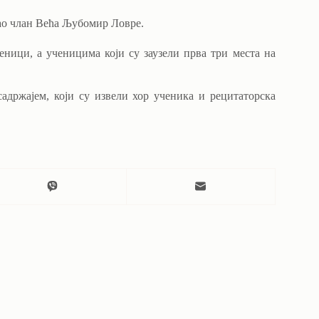
ао члан Већа Љубомир Ловре.
ници, а ученицима који су заузели прва три места на
адржајем, који су извели хор ученика и рецитаторска