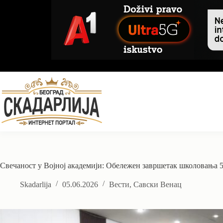
Skip
to
content
Свечаност у Војној академији: Обележен завршетак школовања 5
Skadarlija
05.06.2026
Вести
,
Савски Венац