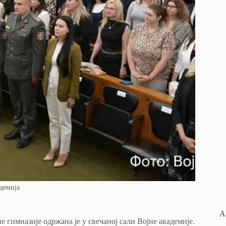
демија
A
 гимназије одржана је у свечаној сали Војне академије.