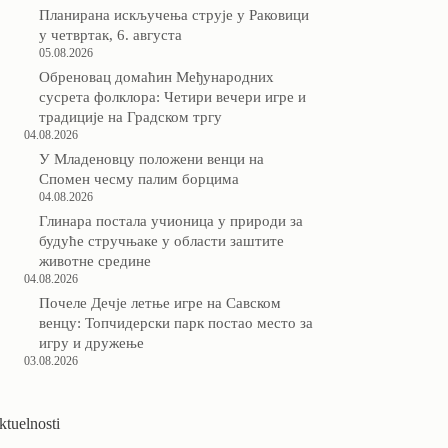
Планирана искључења струје у Раковици
у четвртак, 6. августа
05.08.2026
Обреновац домаћин Међународних
сусрета фолклора: Четири вечери игре и
традиције на Градском тргу
04.08.2026
У Младеновцу положени венци на
Спомен чесму палим борцима
04.08.2026
Глинара постала учионица у природи за
будуће стручњаке у области заштите
животне средине
04.08.2026
Почеле Дечје летње игре на Савском
венцу: Топчидерски парк постао место за
игру и дружење
03.08.2026
ktuelnosti