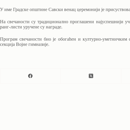
У име Градске општине Савски венац церемонији је присуствов
На свечаности су традиционално проглашени најуспешнији уче
ранг-листи уручене су награде.
Програм свечаности био је обогаћен и културно-уметничким с
секција Војне гимназије.