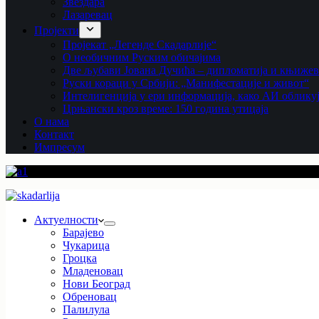
Звездара
Лазаревац
Пројекти
Пројекат „Легенде Скадарлије“
О необичним Руским обичајима
Две љубави Јована Дучића – дипломатија и књиже
Руски кораци у Србији: „Манифестације и живот“
Интелигенција у ери информација, како АИ облику
Црњански кроз време: 150 година утицаја
О нама
Контакт
Импресум
Актуелности
Барајево
Чукарица
Гроцка
Младеновац
Нови Београд
Обреновац
Палилула