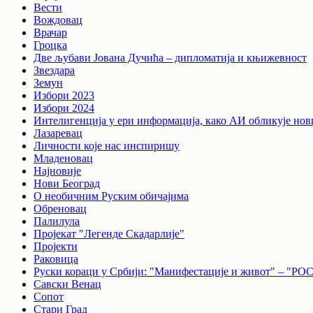
Вести
Вождовац
Врачар
Гроцка
Две љубави Јована Дучића – дипломатија и књижевност
Звездара
Земун
Избори 2023
Избори 2024
Интелигенција у ери информација, како АИ обликује нов
Лазаревац
Личности које нас инспиришу
Младеновац
Најновије
Нови Београд
О необичним Руским обичајима
Обреновац
Палилула
Пројекат "Легенде Скадарлије"
Пројекти
Раковица
Руски кораци у Србији: "Манифестације и живот"
Савски Венац
Сопот
Стари Град