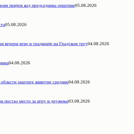
 нови пријем код председника општине
05.08.2026
ста
05.08.2026
 вечери игре и традиције на Градском тргу
04.08.2026
цима
04.08.2026
у области заштите животне средине
04.08.2026
рк постао место за игру и дружење
03.08.2026