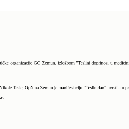
stičke organizacije GO Zemun, izložbom ”Teslini doprinosi u medicini
Nikole Tesle, Opština Zemun je manifestaciju ”Teslin dan” uvrstila u p
ke.