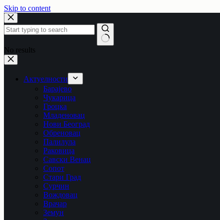
Skip to content
No results
Актуелности
Барајево
Чукарица
Гроцка
Младеновац
Нови Београд
Обреновац
Палилула
Раковица
Савски Венац
Сопот
Стари Град
Сурчин
Вождовац
Врачар
Земун