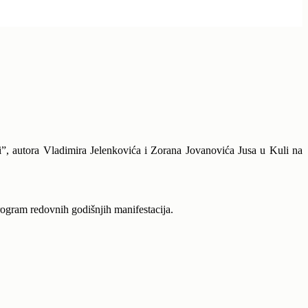
”, autora Vladimira Jelenkovića i Zorana Jovanovića Jusa u Kuli na
rogram redovnih godišnjih manifestacija.