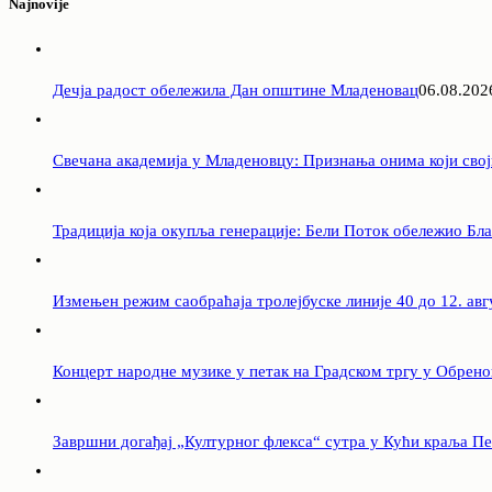
Najnovije
Дечја радост обележила Дан општине Младеновац
06.08.202
Свечана академија у Младеновцу: Признања онима који свој
Традиција која окупља генерације: Бели Поток обележио Бл
Измењен режим саобраћаја тролејбуске линије 40 до 12. авг
Концерт народне музике у петак на Градском тргу у Обрен
Завршни догађај „Културног флекса“ сутра у Кући краља П