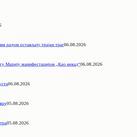
6
им радом остављају трајан траг
06.08.2026
агу Марију манифестацијом „Као некад“
06.08.2026
уста
06.08.2026
овцу
05.08.2026
етра
05.08.2026