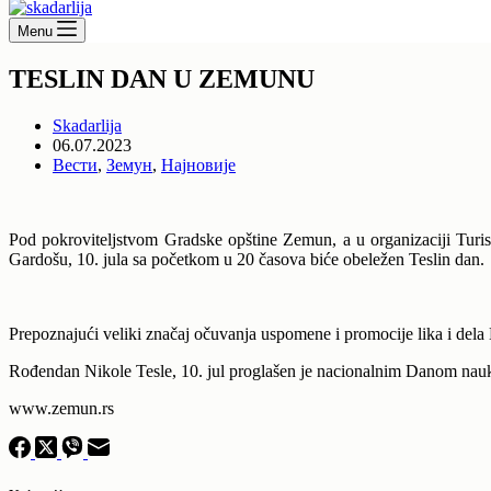
Menu
TESLIN DAN U ZEMUNU
Skadarlija
06.07.2023
Вести
,
Земун
,
Најновије
Pod pokroviteljstvom Gradske opštine Zemun, a u organizaciji Turi
Gardošu, 10. jula sa početkom u 20 časova biće obeležen Teslin dan.
Prepoznajući veliki značaj očuvanja uspomene i promocije lika i dela 
Rođendan Nikole Tesle, 10. jul proglašen je nacionalnim Danom nau
www.zemun.rs