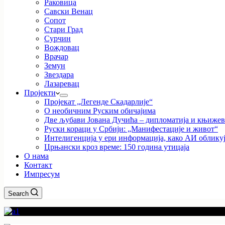
Раковица
Савски Венац
Сопот
Стари Град
Сурчин
Вождовац
Врачар
Земун
Звездара
Лазаревац
Пројекти
Пројекат „Легенде Скадарлије“
О необичним Руским обичајима
Две љубави Јована Дучића – дипломатија и књиже
Руски кораци у Србији: „Манифестације и живот“
Интелигенција у ери информација, како АИ облику
Црњански кроз време: 150 година утицаја
О нама
Контакт
Импресум
Search