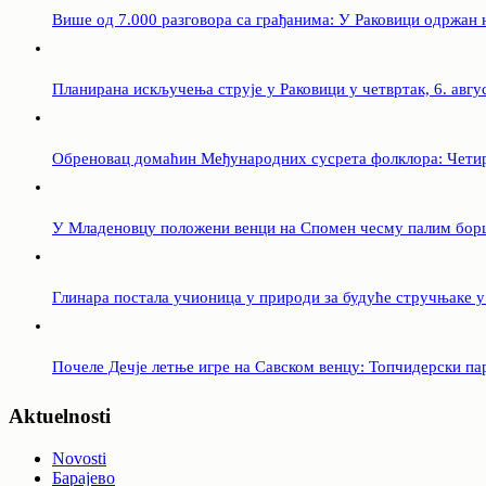
Више од 7.000 разговора са грађанима: У Раковици одржан
Планирана искључења струје у Раковици у четвртак, 6. авгу
Обреновац домаћин Међународних сусрета фолклора: Четири
У Младеновцу положени венци на Спомен чесму палим бор
Глинара постала учионица у природи за будуће стручњаке 
Почеле Дечје летње игре на Савском венцу: Топчидерски па
Aktuelnosti
Novosti
Барајево