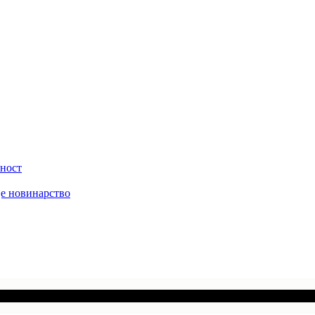
вност
је новинарство