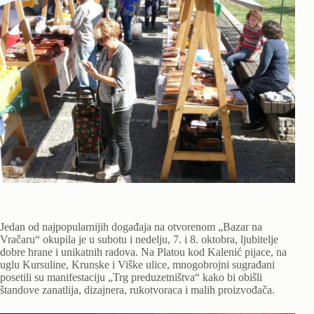
Jedan od najpopularnijih događaja na otvorenom „Bazar na
Vračaru“ okupila je u subotu i nedelju, 7. i 8. oktobra, ljubitelje
dobre hrane i unikatnih radova. Na Platou kod Kalenić pijace, na
uglu Kursuline, Krunske i Viške ulice, mnogobrojni sugrađani
posetili su manifestaciju „Trg preduzetništva“ kako bi obišli
štandove zanatlija, dizajnera, rukotvoraca i malih proizvođača.