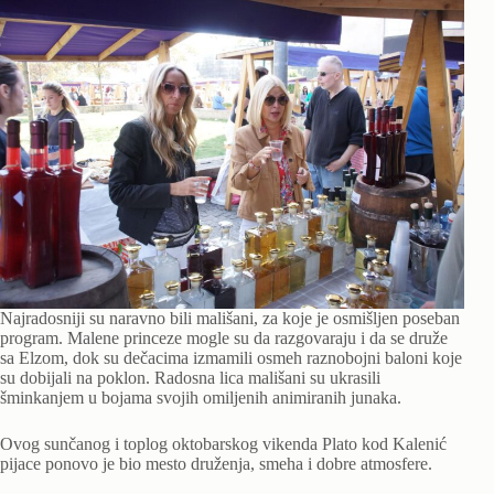
Najradosniji su naravno bili mališani, za koje je osmišljen poseban
program. Malene princeze mogle su da razgovaraju i da se druže
sa Elzom, dok su dečacima izmamili osmeh raznobojni baloni koje
su dobijali na poklon. Radosna lica mališani su ukrasili
šminkanjem u bojama svojih omiljenih animiranih junaka.
Ovog sunčanog i toplog oktobarskog vikenda Plato kod Kalenić
pijace ponovo je bio mesto druženja, smeha i dobre atmosfere.