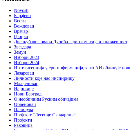
Novosti
Барајево
Вести
Вождовац
Врачар
Гроцка
Две љубави Јована Дучића – дипломатија и књижевност
Звездара
Земун
Избори 2023
Избори 2024
Интелигенција у ери информација, како АИ обликује нов
Лазаревац
Личности које нас инспиришу
Младеновац
Најновије
Нови Београд
О необичним Руским обичајима
Обреновац
Палилула
Пројекат "Легенде Скадарлије"
Пројекти
Раковица