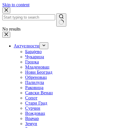
Skip to content
No results
Актуелности
Барајево
Чукарица
Гроцка
Младеновац
Нови Београд
Обреновац
Палилула
Раковица
Савски Венац
Сопот
Стари Град
Сурчин
Вождовац
Врачар
Земун