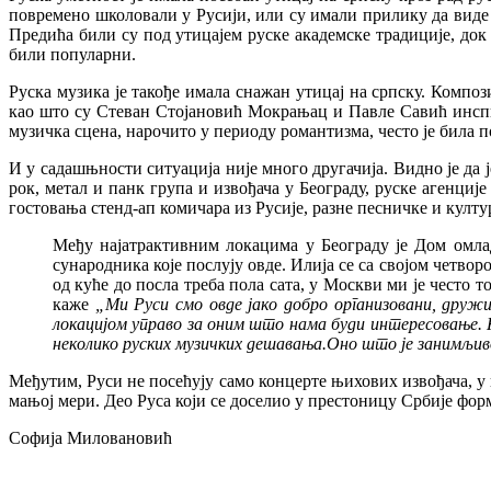
повремено школовали у Русији, или су имали прилику да виде
Предића били су под утицајем руске академске традиције, док
били популарни.
Руска музика је такође имала снажан утицај на српску. Компо
као што су Стеван Стојановић Мокрањац и Павле Савић инспи
музичка сцена, нарочито у периоду романтизма, често је била п
И у садашњности ситуација није много другачија. Видно је да
рок, метал и панк група и извођача у Београду, руске агенциј
гостовања стенд-ап комичара из Русије, разне песничке и култу
Међу најатрактивним локацима у Београду је Дом омлад
сународника које послују овде. Илија се са својом четв
од куће до посла треба пола сата, у Москви ми је често 
каже
„Ми Руси смо овде јако добро организовани, дружим
локацијом управо за оним што нама буди интересовање. 
неколико руских музичких дешавања.Оно што је занимљиво
Међутим, Руси не посећују само концерте њихових извођача, у 
мањој мери. Део Руса који се доселио у престоницу Србије фо
Софија Миловановић