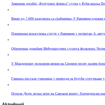
Завршни догађај „Културног флекса“ сутра у Кући краља П
Више од 7.000 разговора са грађанима: У Раковици одржан
Планирана искључења струје у Раковици у четвртак, 6. авгу
Обреновац домаћин Међународних сусрета фолклора: Четири
У Младеновцу положени венци на Спомен чесму палим бор
Глинара постала учионица у природи за будуће стручњаке 
Почеле Дечје летње игре на Савском венцу: Топчидерски па
Aktuelnosti