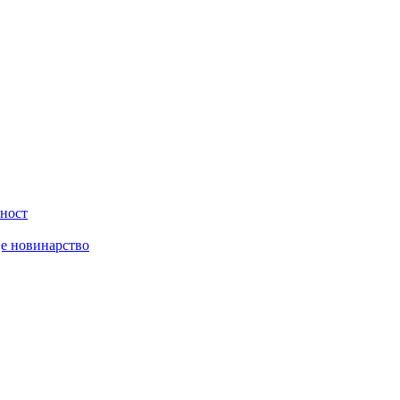
вност
је новинарство