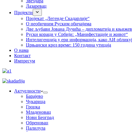
Звездара
Лазаревац
Пројекти
Пројекат „Легенде Скадарлије“
О необичним Руским обичајима
Две љубави Јована Дучића – дипломатија и књиже
Руски кораци у Србији: „Манифестације и живот“
Интелигенција у ери информација, како АИ облику
Црњански кроз време: 150 година утицаја
О нама
Контакт
Импресум
Актуелности
Барајево
Чукарица
Гроцка
Младеновац
Нови Београд
Обреновац
Палилула