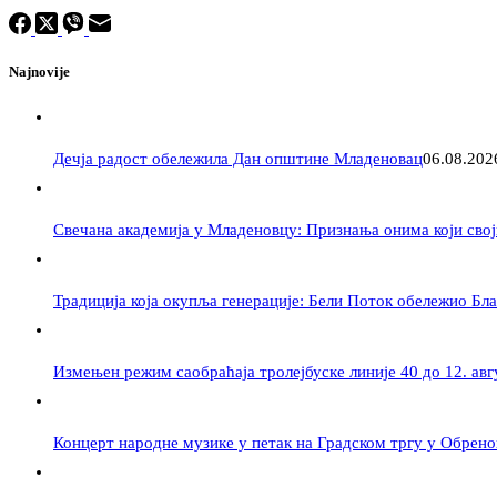
Najnovije
Дечја радост обележила Дан општине Младеновац
06.08.202
Свечана академија у Младеновцу: Признања онима који свој
Традиција која окупља генерације: Бели Поток обележио Бл
Измењен режим саобраћаја тролејбуске линије 40 до 12. авг
Концерт народне музике у петак на Градском тргу у Обрен