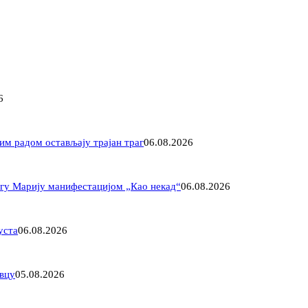
6
им радом остављају трајан траг
06.08.2026
агу Марију манифестацијом „Као некад“
06.08.2026
уста
06.08.2026
овцу
05.08.2026