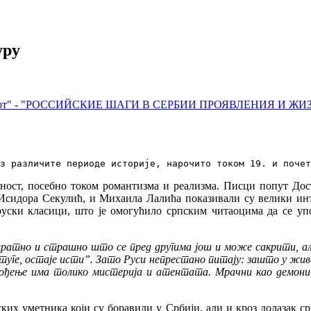
уру
и живот" - "РОССИЙСКИЕ ШАГИ В СЕРБИИ ПРОЯВЛЕНИЯ И ЖИ
з различите периоде историје, нарочито током 19. и поче
ост, посебно током романтизма и реализма. Писци попут Досто
 Исидора Секулић, и Михаила Лалића показивали су велики инт
руски класици, што је омогућило српским читаоцима да се уп
вратно и страшно што се пред другима још и може сакрити, али
ге, остаје исти”. Зато Руси непрестано питају: зашто у живо
обођење има толико мистерија и атентата. Мрачни као демони,
ских уметника који су боравили у Србији, али и кроз долазак ср