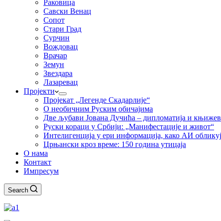
Раковица
Савски Венац
Сопот
Стари Град
Сурчин
Вождовац
Врачар
Земун
Звездара
Лазаревац
Пројекти
Пројекат „Легенде Скадарлије“
О необичним Руским обичајима
Две љубави Јована Дучића – дипломатија и књиже
Руски кораци у Србији: „Манифестације и живот“
Интелигенција у ери информација, како АИ облику
Црњански кроз време: 150 година утицаја
О нама
Контакт
Импресум
Search