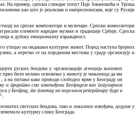
аз. На пример, српски сликари попут Паје Јовановића и Уроша
тиловима као што је реализам и импресионизам, које су Русији
 утицај на српске композиторе и музичаре. Српски композитори
грисали елементе народне музике и традиције Србије. Српска
линија и дубоку емоционалну изражајност.
ного утицао на овдашњи културни живот. Поред наступа бројних
узике, а неретко се на појединим местима у граду организују и
нцерти руских бендова у организацији агенција њихових
је прво било велико освежење у животу је чињеница да ми
а , а на питање како проводи слободно врме у Београду он
зику и пријатно смо изненађени Београдом као популарном
са у Београд, те понекад на недељном репертоару буде и
“.
познатих светских бендова, тако и локалних извођача, додуше у
племенило културну слику Београда.