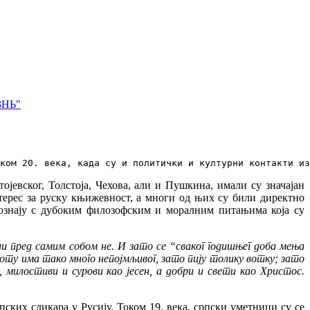
ЗНЬ"
тком 20. века, када су и политички и културни контакти из
јевског, Толстоја, Чехова, али и Пушкина, имали су значајан
ерес за руску књижевност, а многи од њих су били директно
ознају с дубоким филозофским и моралним питањима која су
 пред самим собом не. И зато се “сваког годишњег доба мења
ту има тако много непојмљивог, зато пију толику вотку; зато
 милостиви и сурови као јесен, а добри и свети као Христос.
пских сликара у Русију. Током 19. века, српски уметници су се