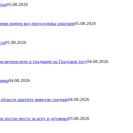
етра
05.08.2026
 нови пријем код председника општине
05.08.2026
ста
05.08.2026
 вечери игре и традиције на Градском тргу
04.08.2026
цима
04.08.2026
у области заштите животне средине
04.08.2026
рк постао место за игру и дружење
03.08.2026