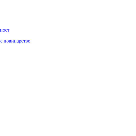
вност
је новинарство