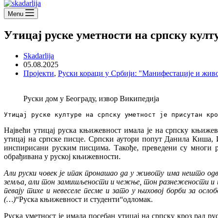
Menu
Утицај руске уметности на српску култ
Skadarlija
05.08.2025
Пројекти
,
Руски кораци у Србији: "Манифестације 
Руски дом у Београду, извор Википедија
Утицај руске културе на српску уметност је присутан кро
Највећи утицај руска књижевност имала је на српску књижевн
утицај на српске писце. Српски аутори попут Данила Киша,
инспирисани руским писцима. Такође, преведени су многи 
обрађивана у руској књижевности.
Али руски човек је ипак пронашао да у животу има нешто од
земља, али тон замишљености и чежње, тон разнежености и ту
певају тихе и невеселе песме и зато у њиховој борби за осл
(…)
“Руска књижевност и студенти“одломак.
Руска уметност је имала посебан утицај на српску кроз рад ру