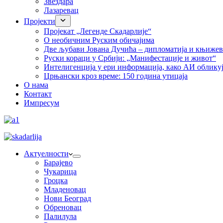
Звездара
Лазаревац
Пројекти
Пројекат „Легенде Скадарлије“
О необичним Руским обичајима
Две љубави Јована Дучића – дипломатија и књиже
Руски кораци у Србији: „Манифестације и живот“
Интелигенција у ери информација, како АИ облику
Црњански кроз време: 150 година утицаја
О нама
Контакт
Импресум
Актуелности
Барајево
Чукарица
Гроцка
Младеновац
Нови Београд
Обреновац
Палилула