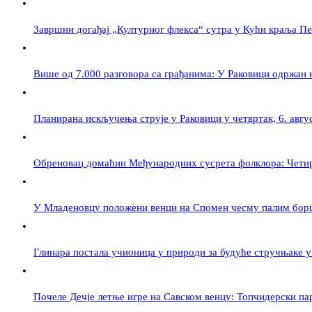
Завршни догађај „Културног флекса“ сутра у Кући краља П
Више од 7.000 разговора са грађанима: У Раковици одржан
Планирана искључења струје у Раковици у четвртак, 6. авгу
Обреновац домаћин Међународних сусрета фолклора: Четири
У Младеновцу положени венци на Спомен чесму палим бор
Глинара постала учионица у природи за будуће стручњаке 
Почеле Дечје летње игре на Савском венцу: Топчидерски па