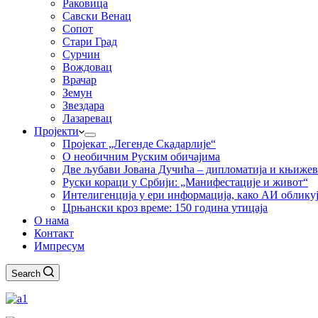
Раковица
Савски Венац
Сопот
Стари Град
Сурчин
Вождовац
Врачар
Земун
Звездара
Лазаревац
Пројекти
Пројекат „Легенде Скадарлије“
О необичним Руским обичајима
Две љубави Јована Дучића – дипломатија и књиже
Руски кораци у Србији: „Манифестације и живот“
Интелигенција у ери информација, како АИ облику
Црњански кроз време: 150 година утицаја
О нама
Контакт
Импресум
Search