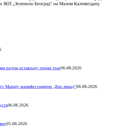
ји ЈКП „Зеленило Београд“ на Малом Калемегдану.
6
им радом остављају трајан траг
06.08.2026
агу Марију манифестацијом „Као некад“
06.08.2026
уста
06.08.2026
овцу
05.08.2026