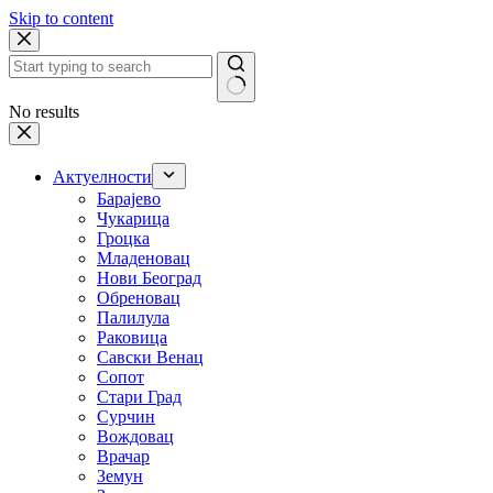
Skip to content
No results
Актуелности
Барајево
Чукарица
Гроцка
Младеновац
Нови Београд
Обреновац
Палилула
Раковица
Савски Венац
Сопот
Стари Град
Сурчин
Вождовац
Врачар
Земун