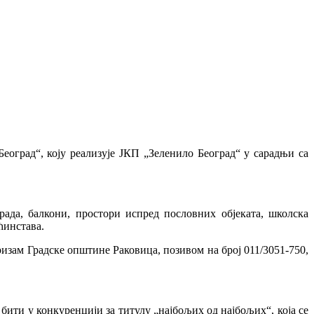
Београд“, коју реализује ЈКП „Зеленило Београд“ у сарадњи са
ада, балкони, простори испред пословних објеката, школска
ћинстава.
уризам Градске општине Раковица, позивом на број 011/3051-750,
ити у конкуренцији за титулу „најбољих од најбољих“, која се