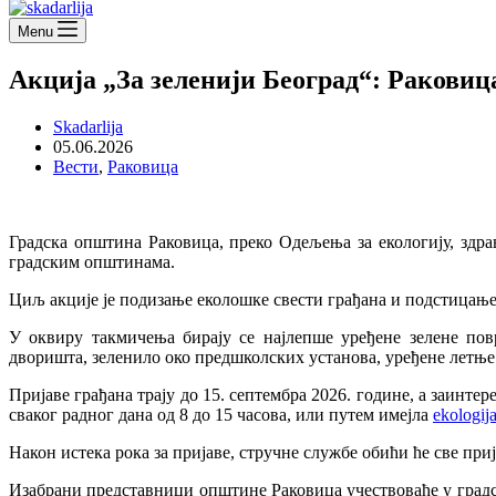
Menu
Акција „За зеленији Београд“: Раковиц
Skadarlija
05.06.2026
Вести
,
Раковица
Градска општина Раковица, преко Одељења за екологију, здрав
градским општинама.
Циљ акције је подизање еколошке свести грађана и подстицање
У оквиру такмичења бирају се најлепше уређене зелене пов
дворишта, зеленило око предшколских установа, уређене летњ
Пријаве грађана трају до 15. септембра 2026. године, а заинте
сваког радног дана од 8 до 15 часова, или путем имејла
ekologij
Након истека рока за пријаве, стручне службе обићи ће све приј
Изабрани представници општине Раковица учествоваће у градск