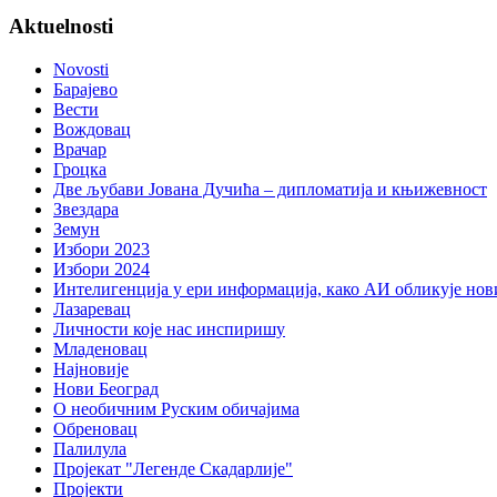
Aktuelnosti
Novosti
Барајево
Вести
Вождовац
Врачар
Гроцка
Две љубави Јована Дучића – дипломатија и књижевност
Звездара
Земун
Избори 2023
Избори 2024
Интелигенција у ери информација, како АИ обликује нов
Лазаревац
Личности које нас инспиришу
Младеновац
Најновије
Нови Београд
О необичним Руским обичајима
Обреновац
Палилула
Пројекат "Легенде Скадарлије"
Пројекти