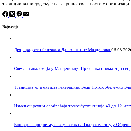
традиционално додељује на завршној свечаности у организаци
Najnovije
Дечја радост обележила Дан општине Младеновац
06.08.202
Свечана академија у Младеновцу: Признања онима који свој
Традиција која окупља генерације: Бели Поток обележио Бл
Измењен режим саобраћаја тролејбуске линије 40 до 12. авг
Концерт народне музике у петак на Градском тргу у Обрен