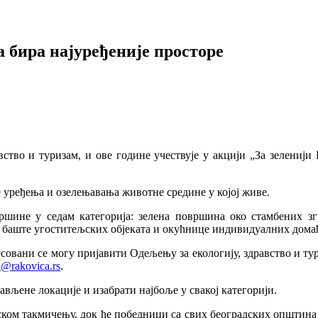
а бира најуређеније просторе
ство и туризам, и ове године учествује у акцији „За зеленији 
 уређења и озелењавања животне средине у којој живе.
ршине у седам категорија: зелена површина око стамбених згр
е баште угоститељских објеката и окућнице индивидуалних дома
ресовани се могу пријавити Одељењу за екологију, здравство и т
a@rakovica.rs
.
ављене локације и изабрати најбоље у свакој категорији.
ом такмичењу, док ће победници са свих београдских општина б