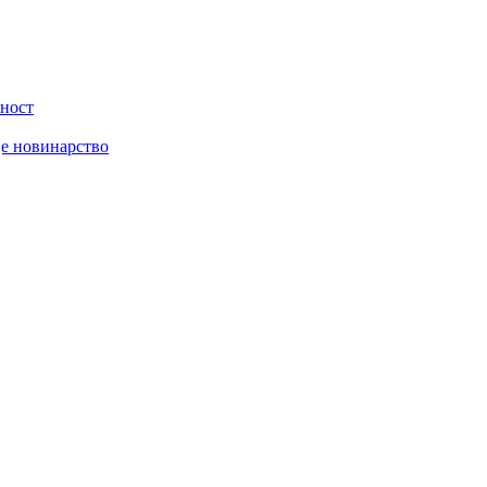
вност
је новинарство