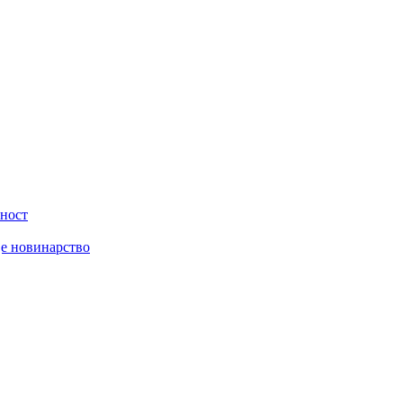
вност
је новинарство