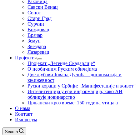
Раковица
Савски Венац
Сопот
Стари Град
Сурчин
Вождовац
Врачар
Земун
Звездара
Лазаревац
Пројекти
Пројекат „Легенде Скадарлије“
О необичним Руским обичајима
Две љубави Јована Дучића – дипломатија и
књижевност
Руски кораци у Србији: „Манифестације и живот“
Интелигенција у ери информација, како АИ
обликује новинарство
Црњански кроз време: 150 година утицаја
О нама
Контакт
Импресум
Search