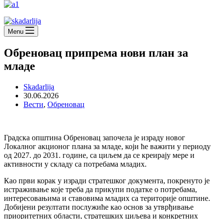
Menu
Обреновац припрема нови план за
младе
Skadarlija
30.06.2026
Вести
,
Обреновац
Градска општина Обреновац започела је израду новог
Локалног акционог плана за младе, који ће важити у периоду
од 2027. до 2031. године, са циљем да се креирају мере и
активности у складу са потребама младих.
Као први корак у изради стратешког документа, покренуто је
истраживање које треба да прикупи податке о потребама,
интересовањима и ставовима младих са територије општине.
Добијени резултати послужиће као основ за утврђивање
приоритетних области, стратешких циљева и конкретних