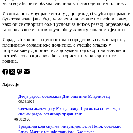
мера које ће бити обухваћене новим петогодишњим планом.
Из локалне самоуправе истичу да је циљ да будући програми и
буџетска издвајања буду усмерени на реалне потребе младих,
како би се створили бољи услови за њихов развој, образовање,
запошљавање и активно учешће у животу локалне заједнице.
Израда Локалног акционог плана представља важан корак у
планирању омладинске политике, а учешће младих у
истраживању допринеће да документ одговори на изазове и
потребе генерација које ће га користити у наредних пет
година.
Najnovije
Дечја радост обележила Дан општине Младеновац
06.08.2026
Свечана академија у Младеновцу: Признања онима који
својим радом остављају трајан траг
06.08.2026
Традиција која окупља генерације: Бели Поток обележио
Благу Марију манифестацијом „Као некад“