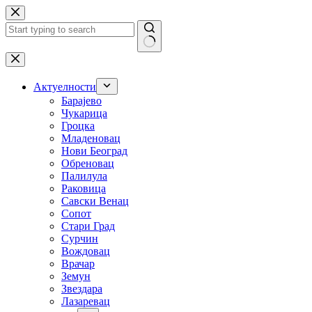
Skip
to
content
No
results
Актуелности
Барајево
Чукарица
Гроцка
Младеновац
Нови Београд
Обреновац
Палилула
Раковица
Савски Венац
Сопот
Стари Град
Сурчин
Вождовац
Врачар
Земун
Звездара
Лазаревац