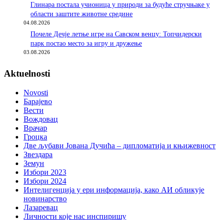
Глинара постала учионица у природи за будуће стручњаке у
области заштите животне средине
04.08.2026
Почеле Дечје летње игре на Савском венцу: Топчидерски
парк постао место за игру и дружење
03.08.2026
Aktuelnosti
Novosti
Барајево
Вести
Вождовац
Врачар
Гроцка
Две љубави Јована Дучића – дипломатија и књижевност
Звездара
Земун
Избори 2023
Избори 2024
Интелигенција у ери информација, како АИ обликује
новинарство
Лазаревац
Личности које нас инспиришу