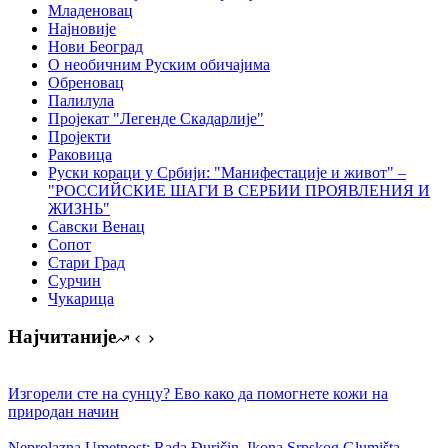
Младеновац
Најновије
Нови Београд
О необичним Руским обичајима
Обреновац
Палилула
Пројекат "Легенде Скадарлије"
Пројекти
Раковица
Руски кораци у Србији: "Манифестације и живот" –
"РОССИЙСКИЕ ШАГИ В СЕРБИИ ПРОЯВЛЕНИЯ И
ЖИЗНЬ"
Савски Венац
Сопот
Стари Град
Сурчин
Чукарица
Најчитаније
Изгорели сте на сунцу? Ево како да помогнете кожи на
природан начин
Neprolazna Umetnost: Rada Đuričin, Ikonа Srpskog Glumištа