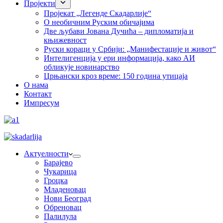
Пројекти
Пројекат „Легенде Скадарлије“
О необичним Руским обичајима
Две љубави Јована Дучића – дипломатија и
књижевност
Руски кораци у Србији: „Манифестације и живот“
Интелигенција у ери информација, како АИ
обликује новинарство
Црњански кроз време: 150 година утицаја
О нама
Контакт
Импресум
Актуелности
Барајево
Чукарица
Гроцка
Младеновац
Нови Београд
Обреновац
Палилула