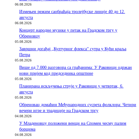
06.08.2026
Измењен режим саобраћаја тролејбуске линије 40 до 12.
августа
06.08.2026
Концерт народне музике у петак на Градском тргу у
Обреновцу
05.08.2026
Завршни догађај „Културног флекса“ сутра у Кући краља
Петра
05.08.2026
Више од 7.000 разговора са грађанима: У Раковици одржан
нови пријем код председника општине
05.08.2026
Планирана искључења струје у Раковици у четвртак, 6.
августа
05.08.2026
Обреновац домаћин Међународних сусрета фолклора: Четири
вечери игре и традиције на Градском тргу
04.08.2026
У Младеновцу положени венци на Спомен чесму палим
борцима
04.08.2026