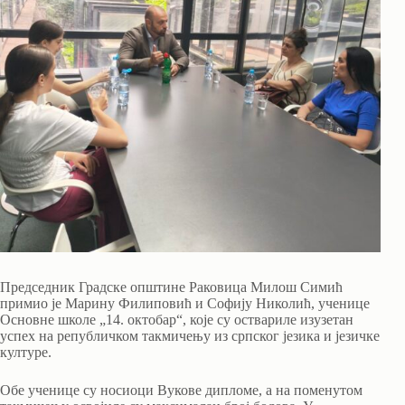
Председник Градске општине Раковица Милош Симић
примио је Марину Филиповић и Софију Николић, ученице
Основне школе „14. октобар“, које су оствариле изузетан
успех на републичком такмичењу из српског језика и језичке
културе.
Обе ученице су носиоци Вукове дипломе, а на поменутом