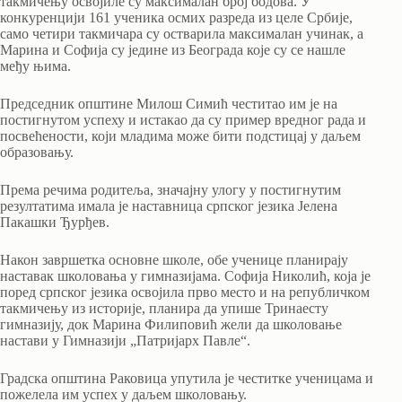
такмичењу освојиле су максималан број бодова. У
конкуренцији 161 ученика осмих разреда из целе Србије,
само четири такмичара су остварила максималан учинак, а
Марина и Софија су једине из Београда које су се нашле
међу њима.
Председник општине Милош Симић честитао им је на
постигнутом успеху и истакао да су пример вредног рада и
посвећености, који младима може бити подстицај у даљем
образовању.
Према речима родитеља, значајну улогу у постигнутим
резултатима имала је наставница српског језика Јелена
Пакашки Ђурђев.
Након завршетка основне школе, обе ученице планирају
наставак школовања у гимназијама. Софија Николић, која је
поред српског језика освојила прво место и на републичком
такмичењу из историје, планира да упише Тринаесту
гимназију, док Марина Филиповић жели да школовање
настави у Гимназији „Патријарх Павле“.
Градска општина Раковица упутила је честитке ученицама и
пожелела им успех у даљем школовању.