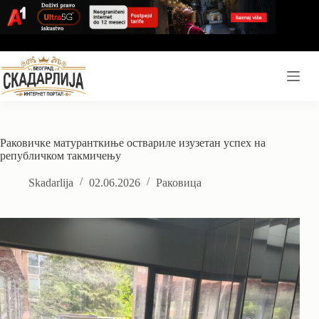
Skip
to
content
Раковичке матуранткиње оствариле изузетан успех на
републичком такмичењу
Skadarlija
02.06.2026
Раковица