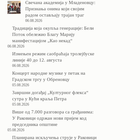
Свечана академија у Младеновцу:
Признања онима који својим
радом остављају трајан траг
06.08.2026
Традиција која окупља генерације: Бели
Поток обележио Благу Марију
манифестацијом „Као некад“
06.08.2026
Измењен режим саобраћаја тролејбуске
линије 40 до 12. августа
06.08.2026
Концерт народне музике у петак на
Градском тргу у Обреновцу
05.08.2026
Завршни догађај „Културног флекса“
сутра у Кући краља Петра
05.08.2026
Више од 7.000 разговора са грађанима:
У Раковици одржан нови пријем код
председника општине
05.08.2026
Планирана искључења струје у Раковици