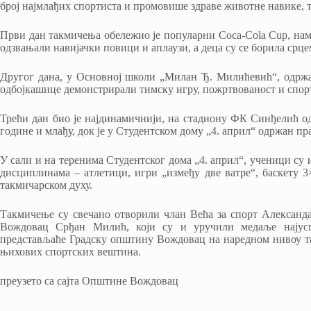
број најмлађих спортиста и промовише здраве животне навике, т
Први дан такмичења обележио је популарни Coca-Cola Cup, нам
одзвањали навијачки повици и аплаузи, а деца су се борила срце
Другог дана, у Основној школи „Милан Ђ. Милићевић“, одржа
одбојкашице демонстрирали тимску игру, пожртвованост и спорт
Трећи дан био је најдинамичнији, на стадиону ФК Синђелић од
године и млађу, док је у Студентском дому „4. април“ одржан п
У сали и на теренима Студентског дома „4. април“, ученици су
дисциплинама – атлетици, игри „између две ватре“, баскету 
такмичарском духу.
Такмичење су свечано отворили члан Већа за спорт Александ
Вождовац Срђан Милић, који су и уручили медаље најус
представљаће Градску општину Вождовац на наредном нивоу так
њихових спортских вештина.
преузето са сајта Општине Вождовац