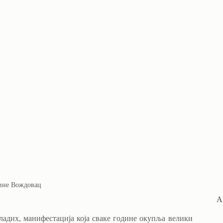
тине Вождовац
A
адих, манифестација која сваке године окупља велики