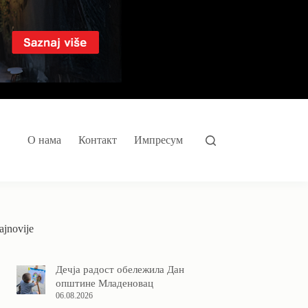
О нама
Контакт
Импресум
ajnovije
Дечја радост обележила Дан
општине Младеновац
06.08.2026