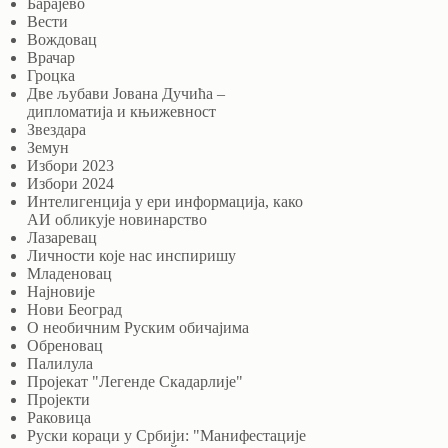
Барајево
Вести
Вождовац
Врачар
Гроцка
Две љубави Јована Дучића –
дипломатија и књижевност
Звездара
Земун
Избори 2023
Избори 2024
Интелигенција у ери информација, како
АИ обликује новинарство
Лазаревац
Личности које нас инспиришу
Младеновац
Најновије
Нови Београд
О необичним Руским обичајима
Обреновац
Палилула
Пројекат "Легенде Скадарлије"
Пројекти
Раковица
Руски кораци у Србији: "Манифестације