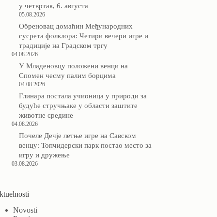
у четвртак, 6. августа
05.08.2026
Обреновац домаћин Међународних
сусрета фолклора: Четири вечери игре и
традиције на Градском тргу
04.08.2026
У Младеновцу положени венци на
Спомен чесму палим борцима
04.08.2026
Глинара постала учионица у природи за
будуће стручњаке у области заштите
животне средине
04.08.2026
Почеле Дечје летње игре на Савском
венцу: Топчидерски парк постао место за
игру и дружење
03.08.2026
ktuelnosti
Novosti