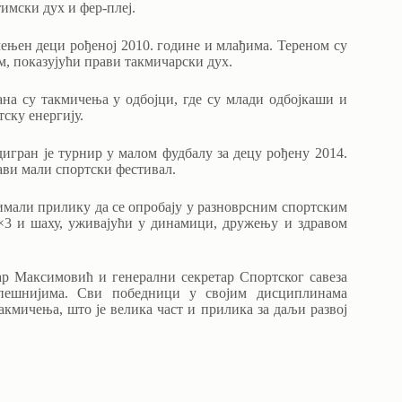
имски дух и фер-плеј.
ењен деци рођеној 2010. године и млађима. Тереном су
м, показујући прави такмичарски дух.
на су такмичења у одбојци, где су млади одбојкаши и
ску енергију.
игран је турнир у малом фудбалу за децу рођену 2014.
рави мали спортски фестивал.
 имали прилику да се опробају у разноврсним спортским
3×3 и шаху, уживајући у динамици, дружењу и здравом
ар Максимовић и генерални секретар Спортског савеза
пешнијима. Сви победници у својим дисциплинама
мичења, што је велика част и прилика за даљи развој