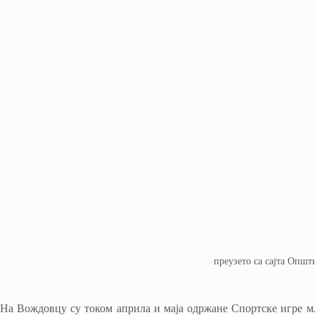
преузето са сајта Опш
На Вождовцу су током априла и маја одржане Спортске игре мл