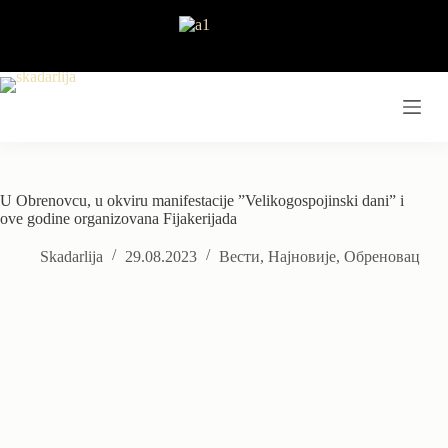
Skip
to
content
U Obrenovcu, u okviru manifestacije ”Velikogospojinski dani” i
ove godine organizovana Fijakerijada
Skadarlija
29.08.2023
Вести
,
Најновије
,
Обреновац