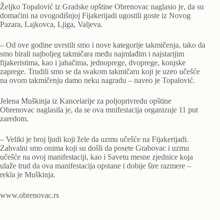
Željko Topalović iz Gradske opštine Obrenovac naglasio je, da su
domaćini na ovogodišnjoj Fijakerijadi ugostili goste iz Novog
Pazara, Lajkovca, Ljiga, Valjeva.
– Od ove godine uvrstili smo i nove kategorije takmičenja, tako da
smo birali najboljeg takmičara među najmlađim i najstarijim
fijakeristima, kao i jahačima, jednoprege, dvoprege, konjske
zaprege. Trudili smo se da svakom takmičaru koji je uzeo učešće
na ovom takmičenju damo neku nagradu – naveo je Topalović.
Jelena Muškinja iz Kancelarije za poljoprivredu opštine
Obrenovac naglasila je, da se ova mnifestacija organizuje 11 put
zaredom.
– Veliki je broj ljudi koji žele da uzmu učešće na Fijakerijadi.
Zahvalni smo onima koji su došli da posete Grabovac i uzmu
učešće na ovoj manifestaciji, kao i Savetu mesne zjednice koja
ulaže trud da ova manifestacija opstane i dobije šire razmere –
rekla je Muškinja.
www.obrenovac.rs