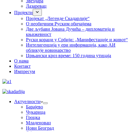
Звездара
Лазаревац
Пројекти
Пројекат „Легенде Скадарлије“
О необичним Руским обичајима
Две љубави Јована Дучића – дипломатија и
књижевност
Руски кораци у Србији: „Манифестације и живот“
Интелигенција у ери информација, како АИ
обликује новинарство
Црњански кроз време: 150 година утицаја
О нама
Контакт
Импресум
Актуелности
Барајево
Чукарица
Гроцка
Младеновац
Нови Београд