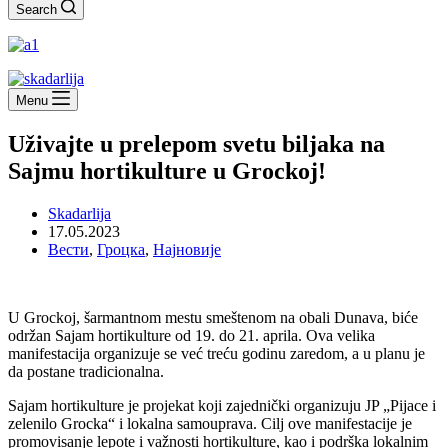
Search
Menu
Uživajte u prelepom svetu biljaka na
Sajmu hortikulture u Grockoj!
Skadarlija
17.05.2023
Вести
,
Гроцка
,
Најновије
U Grockoj, šarmantnom mestu smeštenom na obali Dunava, biće
održan Sajam hortikulture od 19. do 21. aprila. Ova velika
manifestacija organizuje se već treću godinu zaredom, a u planu je
da postane tradicionalna.
Sajam hortikulture je projekat koji zajednički organizuju JP „Pijace i
zelenilo Grocka“ i lokalna samouprava. Cilj ove manifestacije je
promovisanje lepote i važnosti hortikulture, kao i podrška lokalnim