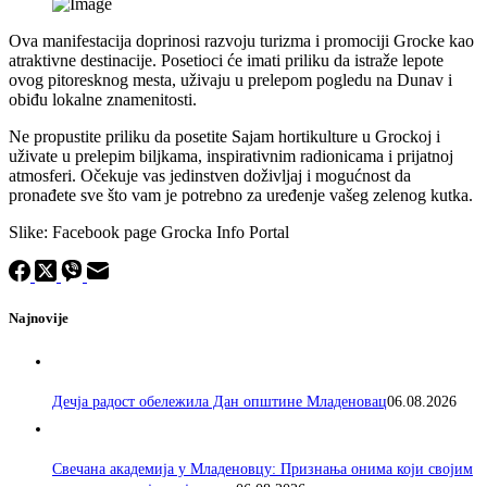
Ova manifestacija doprinosi razvoju turizma i promociji Grocke kao
atraktivne destinacije. Posetioci će imati priliku da istraže lepote
ovog pitoresknog mesta, uživaju u prelepom pogledu na Dunav i
obiđu lokalne znamenitosti.
Ne propustite priliku da posetite Sajam hortikulture u Grockoj i
uživate u prelepim biljkama, inspirativnim radionicama i prijatnoj
atmosferi. Očekuje vas jedinstven doživljaj i mogućnost da
pronađete sve što vam je potrebno za uređenje vašeg zelenog kutka.
Slike: Facebook page Grocka Info Portal
Najnovije
Дечја радост обележила Дан општине Младеновац
06.08.2026
Свечана академија у Младеновцу: Признања онима који својим