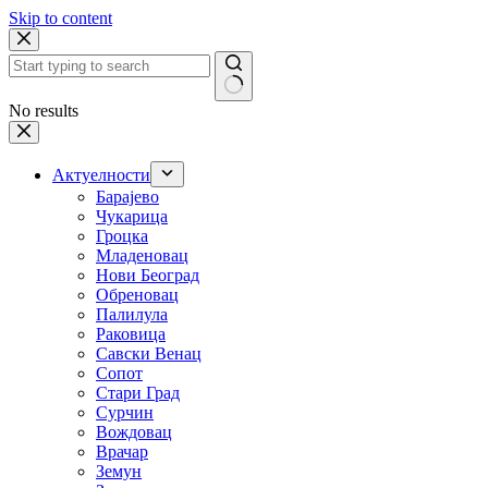
Skip to content
No results
Актуелности
Барајево
Чукарица
Гроцка
Младеновац
Нови Београд
Обреновац
Палилула
Раковица
Савски Венац
Сопот
Стари Град
Сурчин
Вождовац
Врачар
Земун