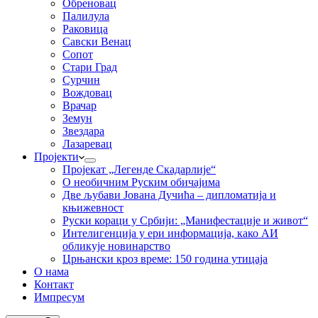
Обреновац
Палилула
Раковица
Савски Венац
Сопот
Стари Град
Сурчин
Вождовац
Врачар
Земун
Звездара
Лазаревац
Пројекти
Пројекат „Легенде Скадарлије“
О необичним Руским обичајима
Две љубави Јована Дучића – дипломатија и
књижевност
Руски кораци у Србији: „Манифестације и живот“
Интелигенција у ери информација, како АИ
обликује новинарство
Црњански кроз време: 150 година утицаја
О нама
Контакт
Импресум