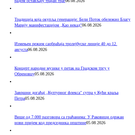
радом остављају трајан траг
06.08.2026
Традиција која окупља генерације: Бели Поток обележио Благу
Марију манифестацијом „Као некад“
06.08.2026
Измењен режим саобраћаја тролејбуске линије 40 до 12.
августа
06.08.2026
Концерт народне музике у петак на Градском тргу у
Обреновцу
05.08.2026
Завршни догађај „Културног флекса“ сутра у Кући краља
Петра
05.08.2026
Више од 7.000 разговора са грађанима: У Раковици одржан
нови пријем код председника општине
05.08.2026