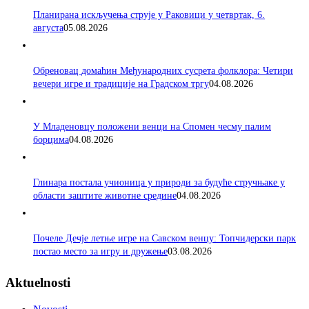
Планирана искључења струје у Раковици у четвртак, 6.
августа
05.08.2026
Обреновац домаћин Међународних сусрета фолклора: Четири
вечери игре и традиције на Градском тргу
04.08.2026
У Младеновцу положени венци на Спомен чесму палим
борцима
04.08.2026
Глинара постала учионица у природи за будуће стручњаке у
области заштите животне средине
04.08.2026
Почеле Дечје летње игре на Савском венцу: Топчидерски парк
постао место за игру и дружење
03.08.2026
Aktuelnosti