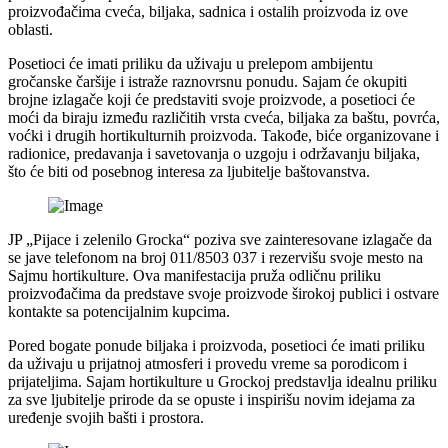
proizvođačima cveća, biljaka, sadnica i ostalih proizvoda iz ove
oblasti.
Posetioci će imati priliku da uživaju u prelepom ambijentu
gročanske čaršije i istraže raznovrsnu ponudu. Sajam će okupiti
brojne izlagače koji će predstaviti svoje proizvode, a posetioci će
moći da biraju između različitih vrsta cveća, biljaka za baštu, povrća,
voćki i drugih hortikulturnih proizvoda. Takođe, biće organizovane i
radionice, predavanja i savetovanja o uzgoju i održavanju biljaka,
što će biti od posebnog interesa za ljubitelje baštovanstva.
JP „Pijace i zelenilo Grocka“ poziva sve zainteresovane izlagače da
se jave telefonom na broj 011/8503 037 i rezervišu svoje mesto na
Sajmu hortikulture. Ova manifestacija pruža odličnu priliku
proizvođačima da predstave svoje proizvode širokoj publici i ostvare
kontakte sa potencijalnim kupcima.
Pored bogate ponude biljaka i proizvoda, posetioci će imati priliku
da uživaju u prijatnoj atmosferi i provedu vreme sa porodicom i
prijateljima. Sajam hortikulture u Grockoj predstavlja idealnu priliku
za sve ljubitelje prirode da se opuste i inspirišu novim idejama za
uređenje svojih bašti i prostora.