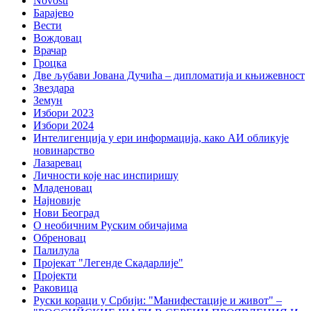
Novosti
Барајево
Вести
Вождовац
Врачар
Гроцка
Две љубави Јована Дучића – дипломатија и књижевност
Звездара
Земун
Избори 2023
Избори 2024
Интелигенција у ери информација, како АИ обликује
новинарство
Лазаревац
Личности које нас инспиришу
Младеновац
Најновије
Нови Београд
О необичним Руским обичајима
Обреновац
Палилула
Пројекат "Легенде Скадарлије"
Пројекти
Раковица
Руски кораци у Србији: "Манифестације и живот" –