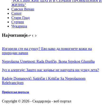
"РОССИЙСКИЕ ШАГИ В СЕРБИИ ПРОЯВЛЕНИЯ И
ЖИЗНЬ"
Савски Венац
Сопот
Стари Град
Сурчин
Чукарица
Најчитаније
Изгорели сте на сунцу? Ево како да помогнете кожи на
природан начин
Neprolazna Umetnost: Rada Đuričin, Ikonа Srpskog Glumištа
Јул и алергије: Зашто нас кијање не напушта ни усред лета?
Radoje Domanović: Satiričar i Kritičar Sa Neprolaznom
Relelvancijom
Пријатељи портала
Copyright © 2026 - Скадарлија - веб портал